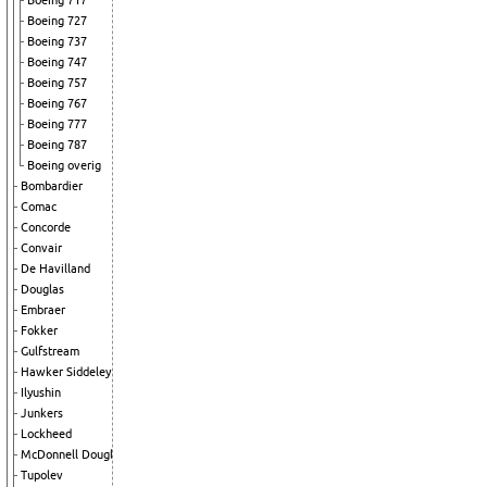
Boeing 717
Boeing 727
Boeing 737
Boeing 747
Boeing 757
Boeing 767
Boeing 777
Boeing 787
Boeing overig
Bombardier
Comac
Concorde
Convair
De Havilland
Douglas
Embraer
Fokker
Gulfstream
Hawker Siddeley
Ilyushin
Junkers
Lockheed
McDonnell Douglas
Tupolev