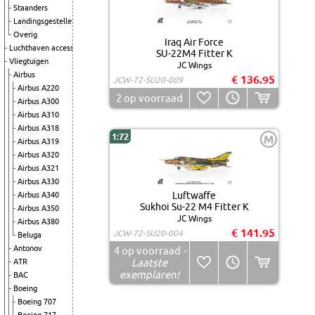
Staanders
Landingsgestellen
Overig
Iraq Air Force
Luchthaven accessoires
SU-22M4 Fitter K
Vliegtuigen
JC Wings
Airbus
€ 136.95
JCW-72-SU20-009
Airbus A220
2
op voorraad
Airbus A300
Airbus A310
Airbus A318
1:72
M
Airbus A319
Airbus A320
Airbus A321
Airbus A330
Luftwaffe
Airbus A340
Sukhoi Su-22 M4 Fitter K
Airbus A350
JC Wings
Airbus A380
€ 141.95
JCW-72-SU20-004
Beluga
Antonov
4
op voorraad
-
Laatste
ATR
exemplaren!
BAC
Boeing
Boeing 707