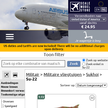
Verzendkosten naar
vanaf slechts
€ 24.95
Je wagentje is leeg
US duties and tariffs are now included! There will be no additional charges
upon delivery.
Toon filter
Zoek op website
Zoek enkel in
Su-22
Militair
>
Militaire vliegtuigen
>
Sukhoi
>
Su-22
Aanbiedingen
Sorteer op:
Nieuw binnen
Binnenkort verwacht
Toekomstige uitgaven
1:72
M
Diversen
Speelgoed