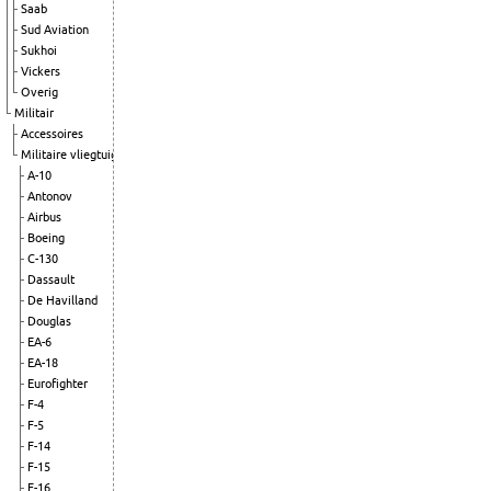
Saab
Sud Aviation
Sukhoi
Vickers
Overig
Militair
Accessoires
Militaire vliegtuigen
A-10
Antonov
Airbus
Boeing
C-130
Dassault
De Havilland
Douglas
EA-6
EA-18
Eurofighter
F-4
F-5
F-14
F-15
F-16