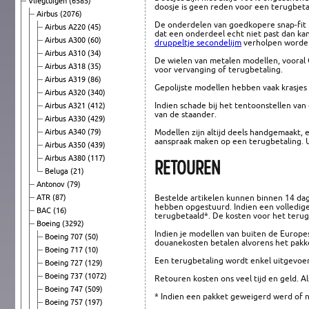
Vliegtuigen
(6585)
doosje is geen reden voor een terugbeta
Airbus
(2076)
De onderdelen van goedkopere snap-fit ​​m
Airbus A220
(45)
dat een onderdeel echt niet past dan kan 
Airbus A300
(60)
druppeltje secondelijm
verholpen worden
Airbus A310
(34)
De wielen van metalen modellen, vooral 
Airbus A318
(35)
voor vervanging of terugbetaling.
Airbus A319
(86)
Gepolijste modellen hebben vaak krasjes 
Airbus A320
(340)
Indien schade bij het tentoonstellen van
Airbus A321
(412)
van de staander.
Airbus A330
(429)
Modellen zijn altijd deels handgemaakt,
Airbus A340
(79)
aanspraak maken op een terugbetaling. U
Airbus A350
(439)
Airbus A380
(117)
RETOUREN
Beluga
(21)
Antonov
(79)
Bestelde artikelen kunnen binnen 14 dag
ATR
(87)
hebben opgestuurd. Indien een volledig
BAC
(16)
terugbetaald*. De kosten voor het teru
Boeing
(3292)
Indien je modellen van buiten de Europe
Boeing 707
(50)
douanekosten betalen alvorens het pakke
Boeing 717
(10)
Een terugbetaling wordt enkel uitgevoer
Boeing 727
(129)
Boeing 737
(1072)
Retouren kosten ons veel tijd en geld. A
Boeing 747
(509)
* Indien een pakket geweigerd werd of n
Boeing 757
(197)