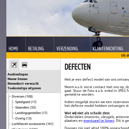
HOME
BETALING
VERZENDING
KLANTEN
KORTING
US d
DEFECTEN
Aanbiedingen
Nieuw binnen
Heb je een defect model van ons ontvang
Binnenkort verwacht
Neem a.u.b. eerst contact met ons op, d
Toekomstige uitgaven
gaat. Stuur de foto a.u.b. enkel in JPEG
gemeld te worden.
Diversen
(100)
Indien mogelijk sturen we een reserveo
Speelgoed
(17)
het defecte model hebben ontvangen st
Staanders
(55)
Wat wij niet als schade zien:
Landingsgestellen
(17)
Onderdelen (motoren, vleugels, antennes
Overig
(13)
plaatsen en
eventueel te lijmen
. Dit is 
Luchthaven accessoires
(161)
Doosjes zijn niet altijd 100% ongeschond