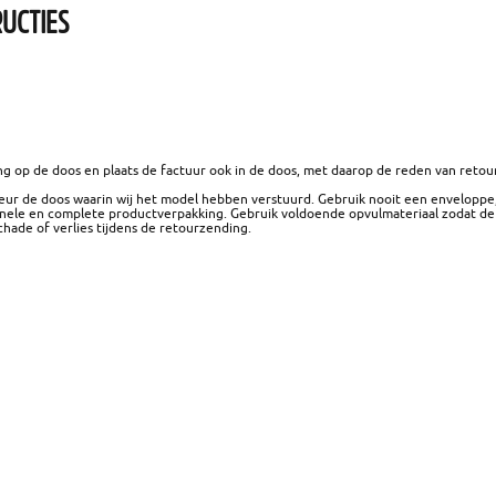
UCTIES
ing op de doos en plaats de factuur ook in de doos, met daarop de reden van reto
rkeur de doos waarin wij het model hebben verstuurd. Gebruik nooit een enveloppe
ginele en complete productverpakking. Gebruik voldoende opvulmateriaal zodat de 
chade of verlies tijdens de retourzending.