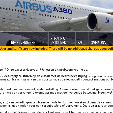
SCHADE &
RESERVERINGEN
RETOUREN
FAQ
OVER ONS
uties and tariffs are now included! There will be no additional charges upon deli
en? Onze excuses daarvoor. We lossen dit probleem voor je op.
oor
een reply te sturen op de e-mail met de bestelbevestiging
. Voeg een foto v
 formaat. Neem in geval van transportschade zo snel mogelijk contact met ons op,
b
nderdeel mee met een volgende bestelling. Als een defect model niet gerepareer
uren we een vervangend exemplaar mee met een volgende bestelling. Neem wel
, etc) van volledig geassembleerde modellen kunnen losraken tijdens de verzend
gewoonlijk geen reden voor een terugbetaling of vervanging. Dit is uiteraard anders
en, door het transport van de fabrikant naar ons of het transport van ons naar d