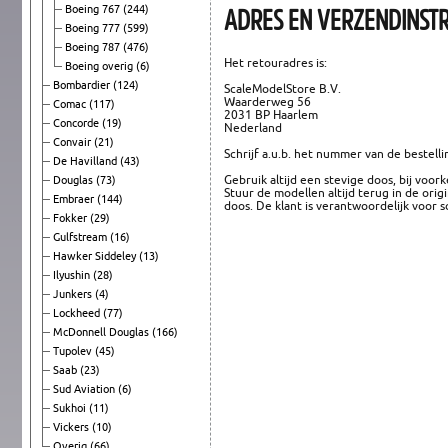
ADRES EN VERZENDINSTR
Boeing 767
(244)
Boeing 777
(599)
Boeing 787
(476)
Het retouradres is:
Boeing overig
(6)
Bombardier
(124)
ScaleModelStore B.V.
Waarderweg 56
Comac
(117)
2031 BP Haarlem
Concorde
(19)
Nederland
Convair
(21)
Schrijf a.u.b. het nummer van de bestell
De Havilland
(43)
Gebruik altijd een stevige doos, bij voo
Douglas
(73)
Stuur de modellen altijd terug in de ori
Embraer
(144)
doos. De klant is verantwoordelijk voor s
Fokker
(29)
Gulfstream
(16)
Hawker Siddeley
(13)
Ilyushin
(28)
Junkers
(4)
Lockheed
(77)
McDonnell Douglas
(166)
Tupolev
(45)
Saab
(23)
Sud Aviation
(6)
Sukhoi
(11)
Vickers
(10)
Overig
(66)