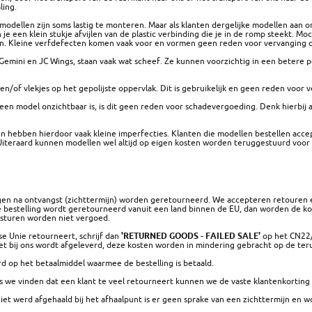
ling.
odellen zijn soms lastig te monteren. Maar als klanten dergelijke modellen aan ons
je een klein stukje afvijlen van de plastic verbinding die je in de romp steekt. M
. Kleine verfdefecten komen vaak voor en vormen geen reden voor vervanging o
Gemini en JC Wings, staan ​​vaak wat scheef. Ze kunnen voorzichtig in een betere
en/of vlekjes op het gepolijste oppervlak. Dit is gebruikelijk en geen reden voor 
 een model onzichtbaar is, is dit geen reden voor schadevergoeding. Denk hierbij 
 en hebben hierdoor vaak kleine imperfecties. Klanten die modellen bestellen ac
iteraard kunnen modellen wel altijd op eigen kosten worden teruggestuurd voor e
en na ontvangst (zichttermijn) worden geretourneerd. We accepteren retouren enke
e bestelling wordt geretourneerd vanuit een land binnen de EU, dan worden de 
gsturen worden niet vergoed.
se Unie retourneert, schrijf dan
'RETURNED GOODS - FAILED SALE'
op het CN22/
t bij ons wordt afgeleverd, deze kosten worden in mindering gebracht op de ter
d op het betaalmiddel waarmee de bestelling is betaald.
ls we vinden dat een klant te veel retourneert kunnen we de vaste klantenkorting
iet werd afgehaald bij het afhaalpunt is er geen sprake van een zichttermijn en 