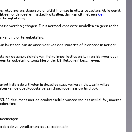
 retourneren, slagen we er altijd in om ze in elkaar te zetten. Als je denkt
ocht een onderdeel er makkelijk uitvallen, dan kan dit met een
klein
f terugbetaling.
 positie worden gebogen. Dit is normaal voor deze modellen en geen reden
vervanging of terugbetaling.
aan lakschade aan de onderkant van een staander of lakschade in het gat
cepteren de aanwezigheid van kleine imperfecties en kunnen hiervoor geen
en terugbetaling, zoals hieronder bij 'Retouren' beschreven.
l indien de artikelen in dezelfde staat verkeren als waarin wij ze
kosten van de goedkoopste verzendmethode naar uw land ook
CN23 document met de daadwerkelijke waarde van het artikel. Wij moeten
ugbetaling.
 beëindigen.
worden de verzendkosten niet terugbetaald.