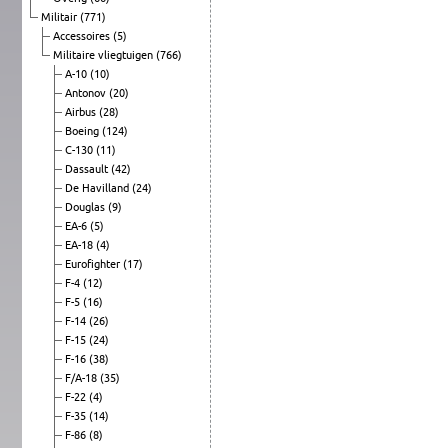
Militair
(771)
Accessoires
(5)
Militaire vliegtuigen
(766)
A-10
(10)
Antonov
(20)
Airbus
(28)
Boeing
(124)
C-130
(11)
Dassault
(42)
De Havilland
(24)
Douglas
(9)
EA-6
(5)
EA-18
(4)
Eurofighter
(17)
F-4
(12)
F-5
(16)
F-14
(26)
F-15
(24)
F-16
(38)
F/A-18
(35)
F-22
(4)
F-35
(14)
F-86
(8)