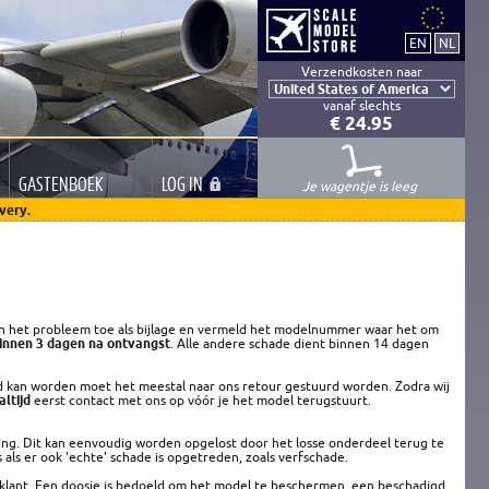
Verzendkosten naar
vanaf slechts
€ 24.95
GASTEN
BOEK
LOG
IN
Je wagentje is leeg
very.
an het probleem toe als bijlage en vermeld het modelnummer waar het om
innen 3 dagen na ontvangst
. Alle andere schade dient binnen 14 dagen
d kan worden moet het meestal naar ons retour gestuurd worden. Zodra wij
altijd
eerst contact met ons op vóór je het model terugstuurt.
ing. Dit kan eenvoudig worden opgelost door het losse onderdeel terug te
 als er ook 'echte' schade is opgetreden, zoals verfschade.
e klant. Een doosje is bedoeld om het model te beschermen, een beschadigd