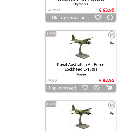
Skymarks
€ 63.95
SKR943
Niet op voorraad
1:200
M
Royal Australian Air Force
Lockheed C-130H
Hogan
€ 83.95
F4593
1
op voorraad
1:200
M