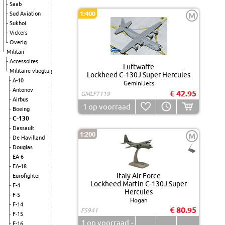
Saab
1:400
Sud Aviation
M
Sukhoi
Vickers
Overig
Militair
Accessoires
Luftwaffe
Militaire vliegtuigen
Lockheed C-130J Super Hercules
A-10
GeminiJets
Antonov
€ 42.95
GMLFT119
Airbus
1
op voorraad
Boeing
C-130
Dassault
1:200
M
De Havilland
Douglas
EA-6
EA-18
Italy Air Force
Eurofighter
Lockheed Martin C-130J Super
F-4
Hercules
F-5
Hogan
F-14
€ 80.95
F5941
F-15
1
op voorraad
-
F-16