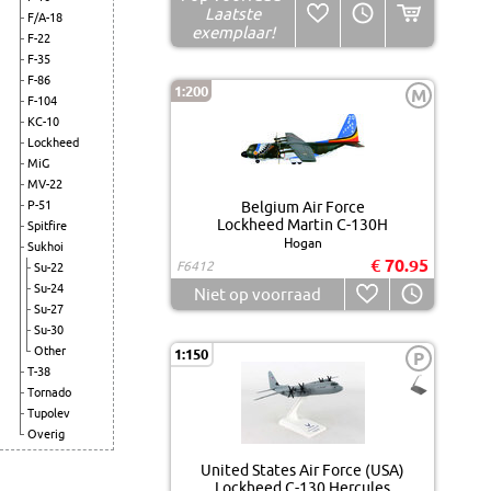
Laatste
F/A-18
exemplaar!
F-22
F-35
F-86
1:200
M
F-104
KC-10
Lockheed
MiG
MV-22
P-51
Belgium Air Force
Lockheed Martin C-130H
Spitfire
Hogan
Sukhoi
€ 70.95
F6412
Su-22
Su-24
Niet op voorraad
Su-27
Su-30
Other
1:150
P
T-38
Tornado
Tupolev
Overig
United States Air Force (USA)
Lockheed C-130 Hercules