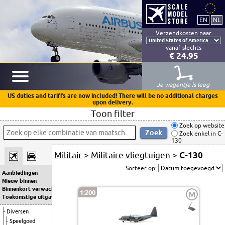
Verzendkosten naar
vanaf slechts
€ 24.95
Je wagentje is leeg
US duties and tariffs are now included! There will be no additional charges
upon delivery.
Toon filter
Zoek op website
Zoek enkel in C-
130
Militair
>
Militaire vliegtuigen
>
C-130
Sorteer op:
Aanbiedingen
Nieuw binnen
Binnenkort verwacht
1:200
M
Toekomstige uitgaven
Diversen
Speelgoed