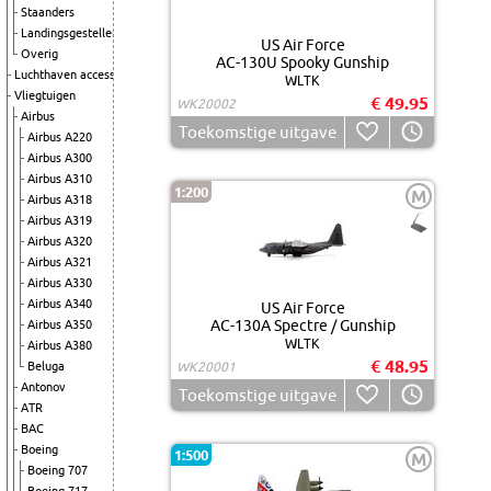
Staanders
Landingsgestellen
US Air Force
Overig
AC-130U Spooky Gunship
Luchthaven accessoires
WLTK
Vliegtuigen
€ 49.95
WK20002
Airbus
Toekomstige uitgave
Airbus A220
Airbus A300
Airbus A310
1:200
M
Airbus A318
Airbus A319
Airbus A320
Airbus A321
Airbus A330
Airbus A340
US Air Force
AC-130A Spectre / Gunship
Airbus A350
WLTK
Airbus A380
€ 48.95
Beluga
WK20001
Antonov
Toekomstige uitgave
ATR
BAC
Boeing
1:500
M
Boeing 707