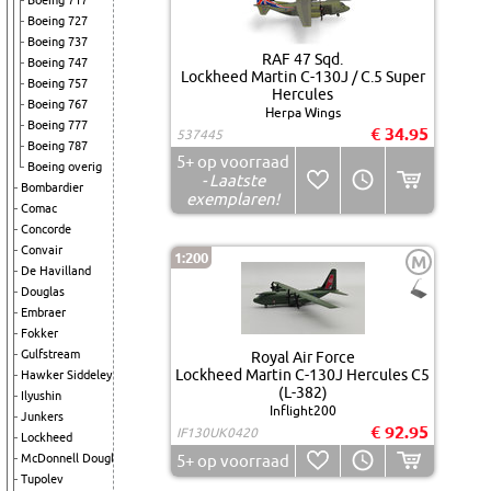
Boeing 717
Boeing 727
Boeing 737
RAF 47 Sqd.
Boeing 747
Lockheed Martin C-130J / C.5 Super
Boeing 757
Hercules
Boeing 767
Herpa Wings
Boeing 777
€ 34.95
537445
Boeing 787
5+
op voorraad
Boeing overig
- Laatste
Bombardier
exemplaren!
Comac
Concorde
Convair
1:200
M
De Havilland
Douglas
Embraer
Fokker
Gulfstream
Royal Air Force
Lockheed Martin C-130J Hercules C5
Hawker Siddeley
(L-382)
Ilyushin
Inflight200
Junkers
€ 92.95
IF130UK0420
Lockheed
McDonnell Douglas
5+
op voorraad
Tupolev