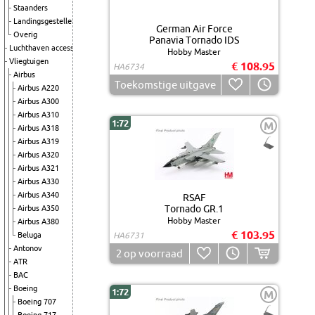
Staanders
Landingsgestellen
German Air Force
Overig
Panavia Tornado IDS
Luchthaven accessoires
Hobby Master
Vliegtuigen
€ 108.95
HA6734
Airbus
Toekomstige uitgave
Airbus A220
Airbus A300
Airbus A310
1:72
M
Airbus A318
Airbus A319
Airbus A320
Airbus A321
Airbus A330
Airbus A340
RSAF
Tornado GR.1
Airbus A350
Hobby Master
Airbus A380
€ 103.95
Beluga
HA6731
Antonov
2
op voorraad
ATR
BAC
Boeing
1:72
M
Boeing 707