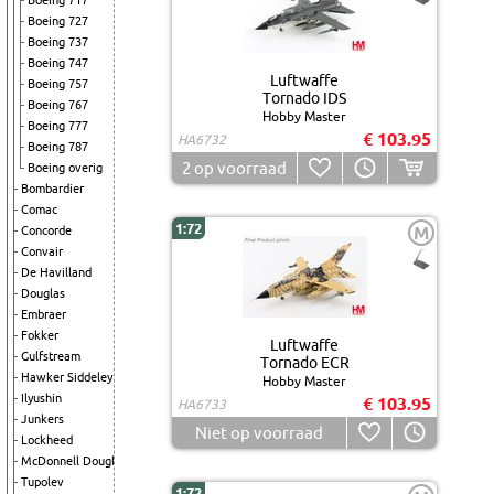
Boeing 717
Boeing 727
Boeing 737
Boeing 747
Luftwaffe
Boeing 757
Tornado IDS
Boeing 767
Hobby Master
Boeing 777
€ 103.95
HA6732
Boeing 787
2
op voorraad
Boeing overig
Bombardier
Comac
1:72
M
Concorde
Convair
De Havilland
Douglas
Embraer
Fokker
Luftwaffe
Gulfstream
Tornado ECR
Hawker Siddeley
Hobby Master
Ilyushin
€ 103.95
HA6733
Junkers
Niet op voorraad
Lockheed
McDonnell Douglas
Tupolev
1:72