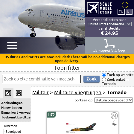
Verzendkosten naar
vanaf slechts
€ 24.95
Je wagentje is leeg
US duties and tariffs are now included! There will be no additional charges
upon delivery.
Toon filter
Zoek op website
Zoek enkel in
Tornado
Militair
>
Militaire vliegtuigen
>
Tornado
Sorteer op:
Aanbiedingen
Nieuw binnen
Binnenkort verwacht
1:72
M
Toekomstige uitgaven
Diversen
Speelgoed