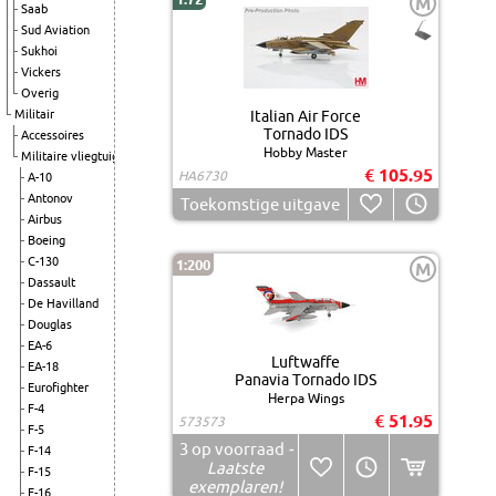
M
Saab
Sud Aviation
Sukhoi
Vickers
Overig
Militair
Italian Air Force
Tornado IDS
Accessoires
Hobby Master
Militaire vliegtuigen
€ 105.95
HA6730
A-10
Antonov
Toekomstige uitgave
Airbus
Boeing
C-130
1:200
M
Dassault
De Havilland
Douglas
EA-6
Luftwaffe
EA-18
Panavia Tornado IDS
Eurofighter
Herpa Wings
F-4
€ 51.95
573573
F-5
3
op voorraad
-
F-14
Laatste
F-15
exemplaren!
F-16