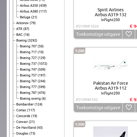
Airbus A350
(439)
Spirit Airlines
Airbus A380
(117)
Airbus A319-132
Beluga
(21)
Inflight200
Antonov
(79)
€ 9
IF319NK1026
ATR
(87)
Toekomstige uitgave
BAC
(16)
Boeing
(3292)
Boeing 707
(50)
1:200
Boeing 717
(10)
Boeing 727
(129)
Boeing 737
(1072)
Boeing 747
(509)
Boeing 757
(197)
Boeing 767
(244)
Pakistan Air Force
Boeing 777
(599)
Airbus A319-112
Boeing 787
(476)
Inflight200
Boeing overig
(6)
€ 9
IF319PAF102
Bombardier
(124)
Toekomstige uitgave
Comac
(117)
Concorde
(19)
Convair
(21)
1:200
De Havilland
(43)
Douglas
(73)