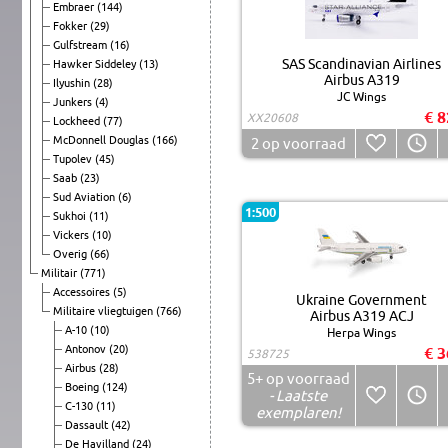
Embraer
(144)
Fokker
(29)
Gulfstream
(16)
SAS Scandinavian Airlines
Hawker Siddeley
(13)
Airbus A319
Ilyushin
(28)
JC Wings
Junkers
(4)
€ 8
XX20608
Lockheed
(77)
McDonnell Douglas
(166)
2
op voorraad
Tupolev
(45)
Saab
(23)
Sud Aviation
(6)
1:500
Sukhoi
(11)
Vickers
(10)
Overig
(66)
Militair
(771)
Accessoires
(5)
Ukraine Government
Militaire vliegtuigen
(766)
Airbus A319 ACJ
A-10
(10)
Herpa Wings
Antonov
(20)
€ 3
538725
Airbus
(28)
5+
op voorraad
Boeing
(124)
- Laatste
C-130
(11)
exemplaren!
Dassault
(42)
De Havilland
(24)