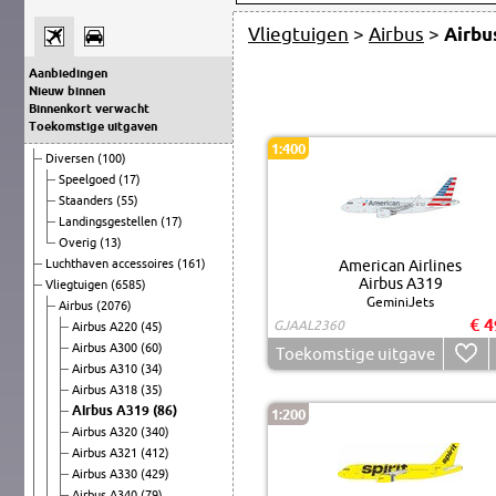
Vliegtuigen
>
Airbus
>
Airbu
Aanbiedingen
Nieuw binnen
Binnenkort verwacht
Toekomstige uitgaven
1:400
Diversen
(100)
Speelgoed
(17)
Staanders
(55)
Landingsgestellen
(17)
Overig
(13)
Luchthaven accessoires
(161)
American Airlines
Airbus A319
Vliegtuigen
(6585)
GeminiJets
Airbus
(2076)
€ 4
GJAAL2360
Airbus A220
(45)
Airbus A300
(60)
Toekomstige uitgave
Airbus A310
(34)
Airbus A318
(35)
Airbus A319
(86)
1:200
Airbus A320
(340)
Airbus A321
(412)
Airbus A330
(429)
Airbus A340
(79)