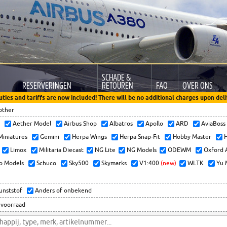
SCHADE &
RESERVERINGEN
RETOUREN
FAQ
OVER ONS
uties and tariffs are now included! There will be no additional charges upon deli
other
x
Aether Model
Airbus Shop
Albatros
Apollo
ARD
AviaBos
 Miniatures
Gemini
Herpa Wings
Herpa Snap-Fit
Hobby Master
H
Limox
Militaria Diecast
NG Lite
NG Models
ODEWM
Oxford 
o Models
Schuco
Sky500
Skymarks
V1:400
(new)
WLTK
Yu 
kunststof
Anders of onbekend
 voorraad