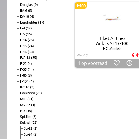
Douglas
(9)
1:400
EA-6
(5)
EA-18
(4)
Eurofighter
(17)
F-4
(12)
F-5
(16)
Tibet Airlines
F-14
(26)
Airbus A319-100
F-15
(24)
NG Models
F-16
(38)
€ 4
49040
F/A-18
(35)
1
op voorraad
F-22
(4)
F-35
(14)
F-86
(8)
F-104
(1)
KC-10
(2)
Lockheed
(21)
MiG
(21)
MV-22
(1)
P-51
(5)
Spitfire
(6)
Sukhoi
(22)
Su-22
(2)
Su-24
(2)