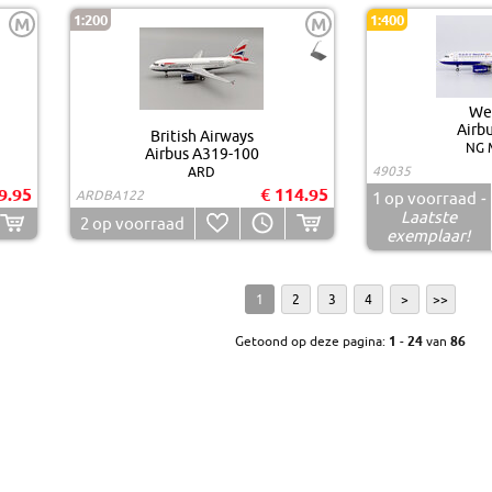
1:200
1:400
M
M
Wes
Airb
British Airways
NG 
Airbus A319-100
49035
ARD
9.95
€ 114.95
ARDBA122
1
op voorraad
-
Laatste
2
op voorraad
exemplaar!
1
2
3
4
>
>>
Getoond op deze pagina:
1
-
24
van
86