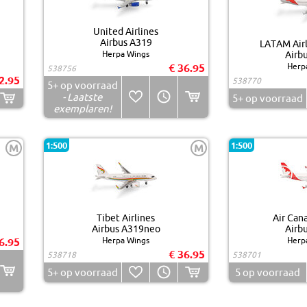
United Airlines
Airbus A319
LATAM Airl
Herpa Wings
Airb
€ 36.95
Herp
538756
2.95
538770
5+
op voorraad
- Laatste
5+
op voorraad
exemplaren!
1:500
1:500
M
M
Tibet Airlines
Air Can
Airbus A319neo
Airb
6.95
Herpa Wings
Herp
€ 36.95
538718
538701
5+
op voorraad
5
op voorraad