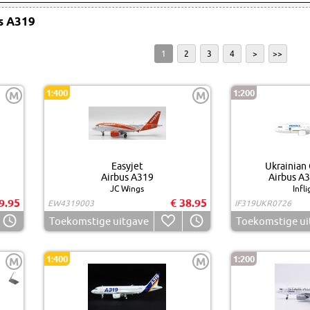
s A319
1
2
3
4
>
>>
1:400
1:200
M
M
Easyjet
Ukrainian
Airbus A319
Airbus A
JC Wings
Infl
9.95
€ 38.95
EW4319003
IF319UKR0726
Toekomstige uitgave
Toekomstige ui
1:400
1:200
M
M