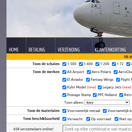
HOME
BETALING
VERZENDING
KLANTEN
KORTING
US d
Toon de schalen
1:500
1:400
1:200
1:72
Toon de merken
A4 Airport
Aero Polaris
AeroCli
El Aviador
Fantasy Wings
Flight
Kylin Model
(new)
Legacy Jets
(new)
Postage Stamp
PPC Holland
Retr
Toon alleen
Toon de materialen
Voornamelijk metaal
Voornamelijk 
Toon beschikbaarheid
Verwacht
Op voorraad
Niet op
458 verzamelaars online!