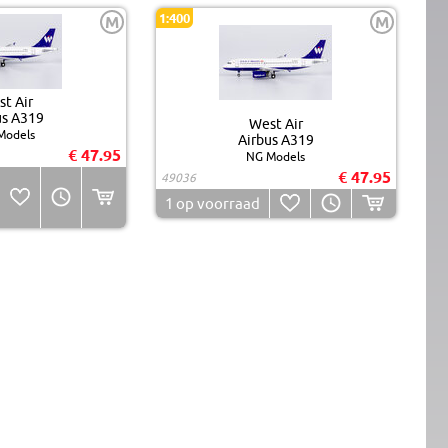
1:400
M
M
t Air
us A319
West Air
Models
Airbus A319
€ 47.95
NG Models
€ 47.95
49036
1
op voorraad