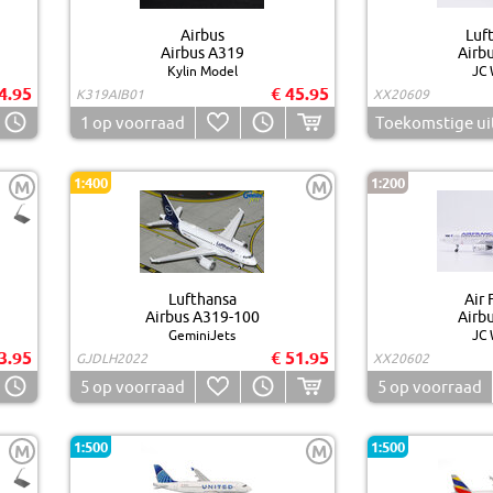
Airbus
Luf
Airbus A319
Airb
Kylin Model
JC 
4.95
€ 45.95
K319AIB01
XX20609
1
op voorraad
Toekomstige ui
1:400
1:200
M
M
Lufthansa
Air 
Airbus A319-100
Airb
GeminiJets
JC 
3.95
€ 51.95
GJDLH2022
XX20602
5
op voorraad
5
op voorraad
1:500
1:500
M
M