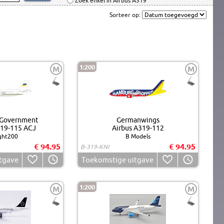
Zoek enkel in Airbus A319
Sorteer op:
1:200
M
M
 Government
Germanwings
319-115 ACJ
Airbus A319-112
ight200
B Models
€ 94.95
€ 94.95
B-319-KNI
tgave
Toekomstige uitgave
1:200
M
M