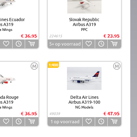
ines Ecuador
Slovak Republic
us A319
Airbus A319
a Wings
PPC
€ 36.95
€ 23.95
224615
5+
op voorraad
1:400
M
M
ada Rouge
Delta Air Lines
us A319
Airbus A319-100
a Wings
NG Models
€ 36.95
€ 47.95
49039
1
op voorraad