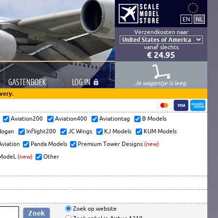
Verzendkosten naar
vanaf slechts
€ 24.95
GASTEN
BOEK
LOG
IN
Je wagentje is leeg
very.
s
Aviation200
Aviation400
Aviationtag
B Models
ogan
Inflight200
JC Wings
KJ Models
KUM Models
Aviation
Panda Models
Premium Tower Designs
(new)
ModeL
(new)
Other
Zoek op website