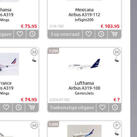
thansa
Mexicana
us A319
Airbus A319-112
Wings
Inflight200
€ 75.95
€ 103.95
319-790
tgave
3
op voorraad
1:200
M
M
France
Lufthansa
us A319
Airbus A319-100
Wings
GeminiJets
€ 74.95
€ ?
G2DLH1182
Toekomstige uitgave
1:200
M
P