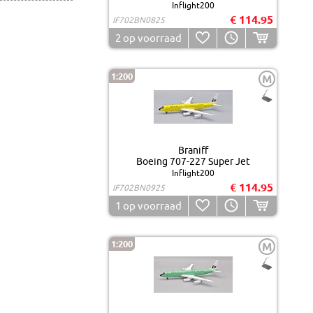
Inflight200
€ 114.95
IF702BN0825
2
op voorraad
1:200
M
Braniff
Boeing 707-227 Super Jet
Inflight200
€ 114.95
IF702BN0925
1
op voorraad
1:200
M