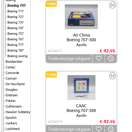
Boeing
1:400
M
Boeing 707
Boeing 717
Boeing 727
Boeing 737
Boeing 747
Boeing 757
Air China
Boeing 767
Boeing 707-300
Apollo
Boeing 777
€ 42.95
Boeing 787
A244071
Boeing overig
Toekomstige uitgave
Bombardier
Comac
Concorde
1:400
M
Convair
De Havilland
Douglas
Embraer
Fokker
CAAC
Gulfstream
Boeing 707-300
Hawker Siddeley
Apollo
Ilyushin
€ 42.95
A244074
Junkers
Toekomstige uitgave
Lockheed