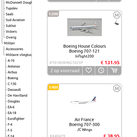
McDonnell Douglas
Tupolev
1:200
Saab
M
Sud Aviation
Sukhoi
Vickers
Overig
Militair
Boeing House Colours
Accessoires
Boeing 707-121
Militaire vliegtuigen
Inflight200
A-10
€ 131.95
IF701BOEING1025P
Antonov
2
op voorraad
Airbus
Boeing
C-130
1:400
M
Dassault
De Havilland
Douglas
EA-6
EA-18
Eurofighter
Air France
Boeing 707-300
F-4
JC Wings
F-5
€ 38.95
XX40479
F-14