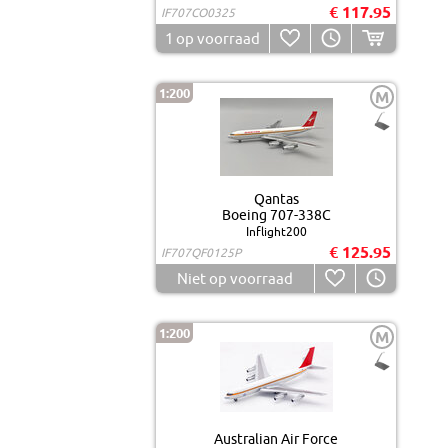
€ 117.95
IF707CO0325
1
op voorraad
1:200
M
Qantas
Boeing 707-338C
Inflight200
€ 125.95
IF707QF0125P
Niet op voorraad
1:200
M
Australian Air Force