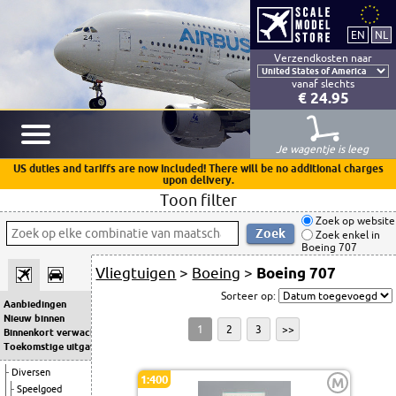
Verzendkosten naar
vanaf slechts
€ 24.95
Je wagentje is leeg
US duties and tariffs are now included! There will be no additional charges
upon delivery.
Toon filter
Zoek op website
Zoek enkel in
Boeing 707
Vliegtuigen
>
Boeing
>
Boeing 707
Sorteer op:
Aanbiedingen
Nieuw binnen
1
2
3
>>
Binnenkort verwacht
Toekomstige uitgaven
Diversen
1:400
M
Speelgoed