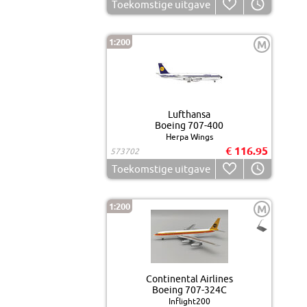
Toekomstige uitgave
1:200
M
Lufthansa
Boeing 707-400
Herpa Wings
€ 116.95
573702
Toekomstige uitgave
1:200
M
Continental Airlines
Boeing 707-324C
Inflight200