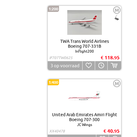
1:200
M
TWA Trans World Airlines
Boeing 707-331B
Inflight200
€ 118.95
IF707TW0625
3
op voorraad
1:400
M
United Arab Emirates Amiri Flight
Boeing 707-300
JC Wings
€ 40.95
XX40478