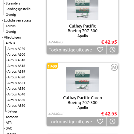
Staanders
Landingsgestellen
Overig
Luchthaven accessoires
Cathay Pacific
Torens
Boeing 707-300
Overig
Apollo
Vliegtuigen
€ 42.95
A244063
Airbus
Airbus A220
Toekomstige uitgave
Airbus A300
Airbus A310
Airbus A318
1:400
M
Airbus A319
Airbus A320
Airbus A321
Airbus A330
Airbus A340
Cathay Pacific Cargo
Airbus A350
Boeing 707-300
Airbus A380
Apollo
Beluga
€ 42.95
A244066
Antonov
Toekomstige uitgave
ATR
BAC