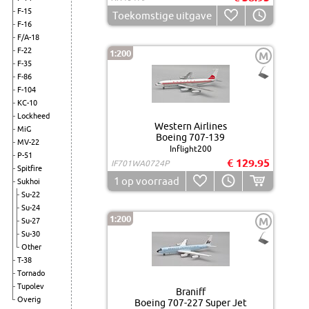
F-15
Toekomstige uitgave
F-16
F/A-18
F-22
1:200
M
F-35
F-86
F-104
KC-10
Lockheed
Western Airlines
MiG
Boeing 707-139
MV-22
Inflight200
P-51
€ 129.95
IF701WA0724P
Spitfire
1
op voorraad
Sukhoi
Su-22
Su-24
1:200
M
Su-27
Su-30
Other
T-38
Tornado
Tupolev
Braniff
Overig
Boeing 707-227 Super Jet