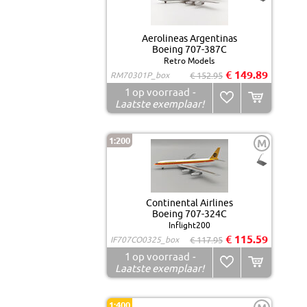
Aerolineas Argentinas
Boeing 707-387C
Retro Models
€ 149.89
RM70301P_box
€ 152.95
1
op voorraad
-
Laatste exemplaar!
1:200
M
Continental Airlines
Boeing 707-324C
Inflight200
€ 115.59
IF707CO0325_box
€ 117.95
1
op voorraad
-
Laatste exemplaar!
1:400