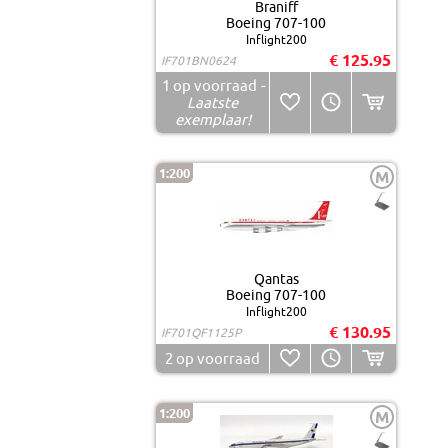
Braniff
Boeing 707-100
Inflight200
€ 125.95
IF701BN0624
1
op voorraad
-
Laatste
exemplaar!
1:200
M
Qantas
Boeing 707-100
Inflight200
€ 130.95
IF701QF1125P
2
op voorraad
1:200
M