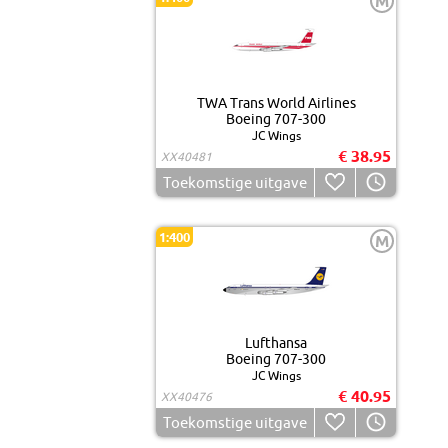
M
TWA Trans World Airlines
Boeing 707-300
JC Wings
€ 38.95
XX40481
Toekomstige uitgave
1:400
M
Lufthansa
Boeing 707-300
JC Wings
€ 40.95
XX40476
Toekomstige uitgave