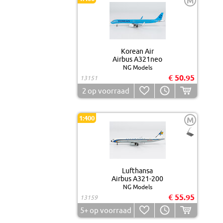
M
Korean Air
Airbus A321neo
NG Models
€ 50.95
13151
2
op voorraad
1:400
M
Lufthansa
Airbus A321-200
NG Models
€ 55.95
13159
5+
op voorraad