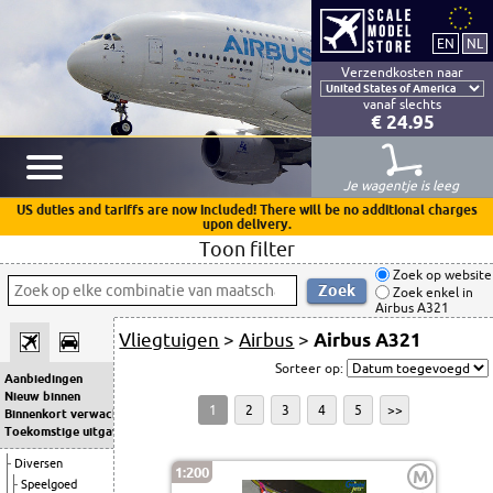
Verzendkosten naar
vanaf slechts
€ 24.95
Je wagentje is leeg
US duties and tariffs are now included! There will be no additional charges
upon delivery.
Toon filter
Zoek op website
Zoek enkel in
Airbus A321
Vliegtuigen
>
Airbus
>
Airbus A321
Sorteer op:
Aanbiedingen
Nieuw binnen
1
2
3
4
5
>>
Binnenkort verwacht
Toekomstige uitgaven
Diversen
1:200
M
Speelgoed