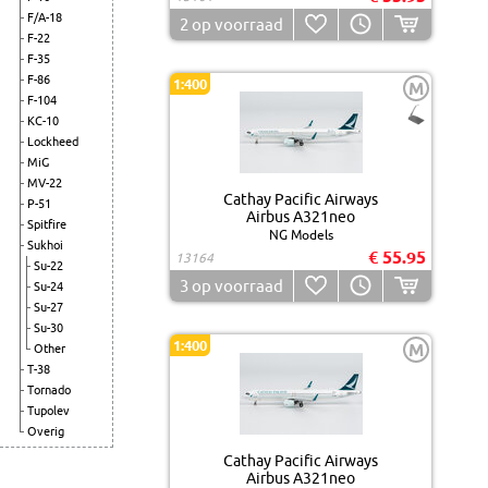
F/A-18
2
op voorraad
F-22
F-35
F-86
1:400
M
F-104
KC-10
Lockheed
MiG
MV-22
Cathay Pacific Airways
P-51
Airbus A321neo
Spitfire
NG Models
Sukhoi
€ 55.95
13164
Su-22
3
op voorraad
Su-24
Su-27
Su-30
1:400
M
Other
T-38
Tornado
Tupolev
Overig
Cathay Pacific Airways
Airbus A321neo