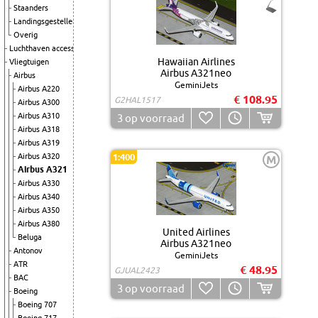
Staanders
Landingsgestellen
Overig
Luchthaven accessoires
Hawaiian Airlines
Vliegtuigen
Airbus A321neo
Airbus
GeminiJets
Airbus A220
€ 108.95
G2HAL1517
Airbus A300
Airbus A310
3
op voorraad
Airbus A318
Airbus A319
Airbus A320
1:400
M
Airbus A321
Airbus A330
Airbus A340
Airbus A350
Airbus A380
United Airlines
Beluga
Airbus A321neo
Antonov
GeminiJets
ATR
€ 48.95
GJUAL2423
BAC
3
op voorraad
Boeing
Boeing 707