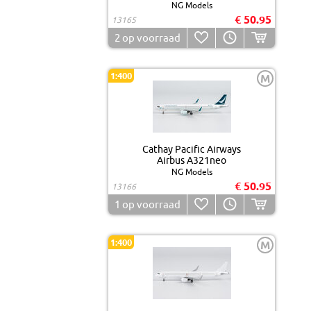
NG Models
€ 50.95
13165
2
op voorraad
1:400
M
Cathay Pacific Airways
Airbus A321neo
NG Models
€ 50.95
13166
1
op voorraad
1:400
M