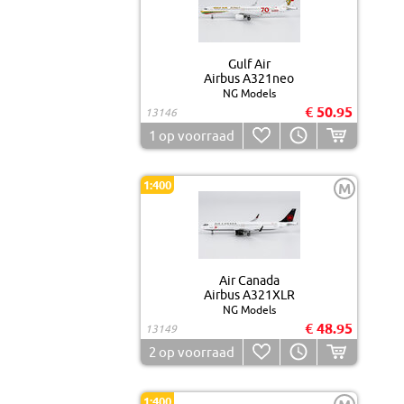
Gulf Air
Airbus A321neo
NG Models
€ 50.95
13146
1
op voorraad
1:400
M
Air Canada
Airbus A321XLR
NG Models
€ 48.95
13149
2
op voorraad
1:400