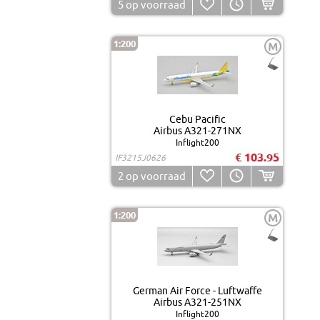
5
op voorraad
1:200
M
Cebu Pacific
Airbus A321-271NX
Inflight200
€ 103.95
IF3215J0626
2
op voorraad
1:200
M
German Air Force - Luftwaffe
Airbus A321-251NX
Inflight200