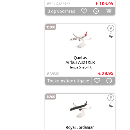
€ 103.95
IF321GAF1511
3
op voorraad
1:200
P
Qantas
Airbus A321XLR
Herpa Snap-Fit
€ 28.95
615020
Toekomstige uitgave
1:200
P
Royal Jordanian