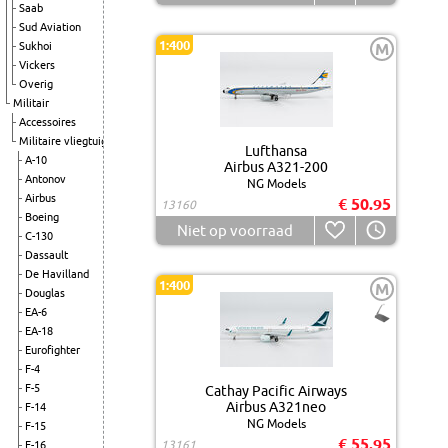
Saab
Sud Aviation
1:400
Sukhoi
M
Vickers
Overig
Militair
Accessoires
Militaire vliegtuigen
Lufthansa
A-10
Airbus A321-200
Antonov
NG Models
Airbus
€ 50.95
13160
Boeing
Niet op voorraad
C-130
Dassault
De Havilland
1:400
M
Douglas
EA-6
EA-18
Eurofighter
F-4
F-5
Cathay Pacific Airways
Airbus A321neo
F-14
NG Models
F-15
€ 55.95
13161
F-16