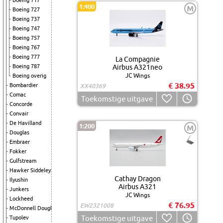
Boeing 717
1:400
M
Boeing 727
Boeing 737
Boeing 747
Boeing 757
Boeing 767
Boeing 777
La Compagnie
Boeing 787
Airbus A321neo
JC Wings
Boeing overig
€ 38.95
Bombardier
XX40369
Comac
Toekomstige uitgave
Concorde
Convair
De Havilland
1:200
M
Douglas
Embraer
Fokker
Gulfstream
Hawker Siddeley
Cathay Dragon
Ilyushin
Airbus A321
Junkers
JC Wings
Lockheed
€ 76.95
EW2321008
McDonnell Douglas
Toekomstige uitgave
Tupolev