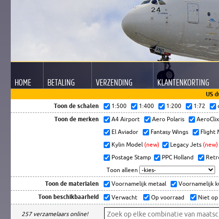
HOME
BETALING
VERZENDING
KLANTEN
KORTING
US d
Toon de schalen
1:500
1:400
1:200
1:72
Toon de merken
A4 Airport
Aero Polaris
AeroCli
El Aviador
Fantasy Wings
Flight
Kylin Model
(new)
Legacy Jets
(new)
Postage Stamp
PPC Holland
Retr
Toon alleen
Toon de materialen
Voornamelijk metaal
Voornamelijk 
Toon beschikbaarheid
Verwacht
Op voorraad
Niet op
257 verzamelaars online!