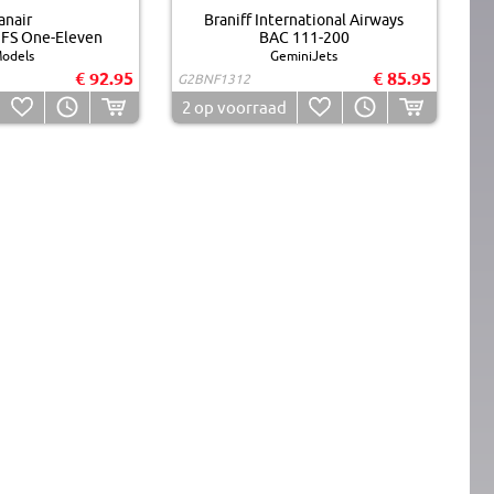
anair
Braniff International Airways
FS One-Eleven
BAC 111-200
odels
GeminiJets
€ 92.95
€ 85.95
G2BNF1312
2
op voorraad