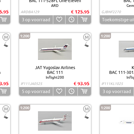
n
BAC 111-528FL One-Eleven
BAC 
ARD
Gemi
5.95
€ 125.95
ARDBA129
GJBNF2270
3
op voorraad
Toekomstige ui
1:200
1:200
M
M
JAT Yugoslav Airlines
n
BAC 111
BAC 111-301
Inflight200
Infl
3.95
€ 93.95
IF111JA0525
IF111KL1025
5
op voorraad
3
op voorraad
1:200
1:200
M
M