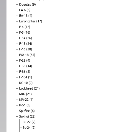
Douglas
(9)
EA-6
(5)
EA-18
(4)
Eurofighter
(17)
F-4
(12)
F-5
(16)
F-14
(26)
F-15
(24)
F-16
(38)
F/A-18
(35)
F-22
(4)
F-35
(14)
F-86
(8)
F-104
(1)
KC-10
(2)
Lockheed
(21)
MiG
(21)
MV-22
(1)
P-51
(5)
Spitfire
(6)
Sukhoi
(22)
Su-22
(2)
Su-24
(2)