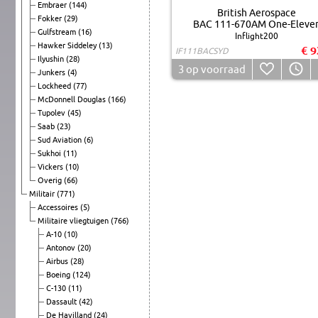
Embraer
(144)
British Aerospace
Fokker
(29)
BAC 111-670AM One-Eleve
Gulfstream
(16)
Inflight200
Hawker Siddeley
(13)
€ 9
IF111BACSYD
Ilyushin
(28)
3
op voorraad
Junkers
(4)
Lockheed
(77)
McDonnell Douglas
(166)
Tupolev
(45)
Saab
(23)
Sud Aviation
(6)
Sukhoi
(11)
Vickers
(10)
Overig
(66)
Militair
(771)
Accessoires
(5)
Militaire vliegtuigen
(766)
A-10
(10)
Antonov
(20)
Airbus
(28)
Boeing
(124)
C-130
(11)
Dassault
(42)
De Havilland
(24)