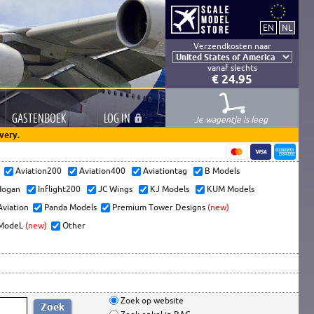
Verzendkosten naar
vanaf slechts
€ 24.95
GASTEN
BOEK
LOG
IN
Je wagentje is leeg
very.
s
Aviation200
Aviation400
Aviationtag
B Models
ogan
Inflight200
JC Wings
KJ Models
KUM Models
Aviation
Panda Models
Premium Tower Designs
(new)
ModeL
(new)
Other
Zoek op website