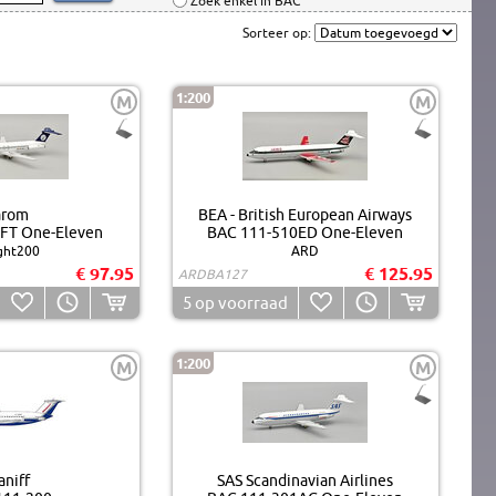
Zoek enkel in BAC
Sorteer op:
1:200
M
M
arom
BEA - British European Airways
FT One-Eleven
BAC 111-510ED One-Eleven
ight200
ARD
€ 97.95
€ 125.95
ARDBA127
5
op voorraad
1:200
M
M
aniff
SAS Scandinavian Airlines