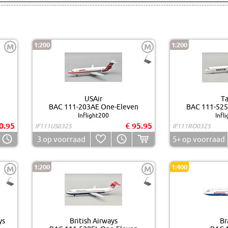
1:200
1:200
M
M
USAir
T
n
BAC 111-203AE One-Eleven
BAC 111-525
Inflight200
Infl
0.95
€ 95.95
IF111US0325
IF111RO0325
3
op voorraad
5+
op voorraad
1:200
1:400
M
M
ys
British Airways
Br