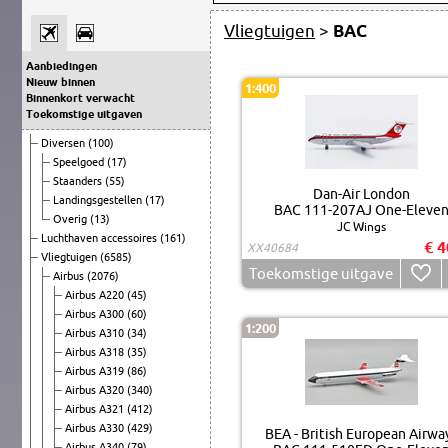
Vliegtuigen
>
BAC
Aanbiedingen
Nieuw binnen
1:400
Binnenkort verwacht
Toekomstige uitgaven
Diversen
(100)
Speelgoed
(17)
Staanders
(55)
Dan-Air London
Landingsgestellen
(17)
BAC 111-207AJ One-Eleve
Overig
(13)
JC Wings
Luchthaven accessoires
(161)
€ 4
XX40684
Vliegtuigen
(6585)
Toekomstige uitgave
Airbus
(2076)
Airbus A220
(45)
Airbus A300
(60)
1:200
Airbus A310
(34)
Airbus A318
(35)
Airbus A319
(86)
Airbus A320
(340)
Airbus A321
(412)
Airbus A330
(429)
BEA - British European Airwa
Airbus A340
(79)