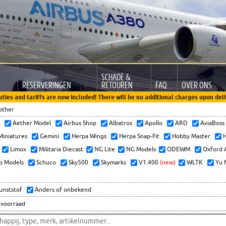
SCHADE &
RESERVERINGEN
RETOUREN
FAQ
OVER ONS
uties and tariffs are now included! There will be no additional charges upon deli
other
x
Aether Model
Airbus Shop
Albatros
Apollo
ARD
AviaBos
 Miniatures
Gemini
Herpa Wings
Herpa Snap-Fit
Hobby Master
H
Limox
Militaria Diecast
NG Lite
NG Models
ODEWM
Oxford 
o Models
Schuco
Sky500
Skymarks
V1:400
(new)
WLTK
Yu 
kunststof
Anders of onbekend
 voorraad