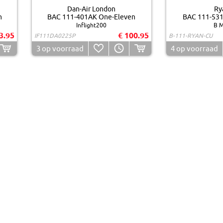
Dan-Air London
Ry
n
BAC 111-401AK One-Eleven
BAC 111-531
Inflight200
B M
3.95
€ 100.95
IF111DA0225P
B-111-RYAN-CU
3
op voorraad
4
op voorraad