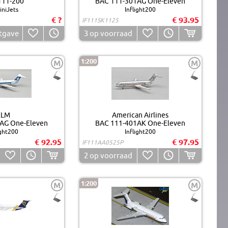
111-200
BAC 111-301AG One-Eleven
niJets
Inflight200
€ ?
€ 93.95
IF111SK1125
tgave
3
op voorraad
1:200
M
M
KLM
American Airlines
AG One-Eleven
BAC 111-401AK One-Eleven
ight200
Inflight200
€ 92.95
€ 97.95
IF111AA0525P
2
op voorraad
1:200
M
M