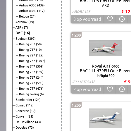
BAC 111-510ED One-Eleve
Airbus A350
(439)
ARD
€ 12
Airbus A380
(117)
ARDBA128
Beluga
(21)
3
op voorraad
Antonov
(79)
ATR
(87)
BAC
(16)
1:200
Boeing
(3292)
Boeing 707
(50)
Boeing 717
(10)
Boeing 727
(129)
Boeing 737
(1072)
Royal Air Force
Boeing 747
(509)
BAC 111-479FU One-Eleve
Boeing 757
(197)
Inflight200
Boeing 767
(244)
€ 9
IF111ETPS432
Boeing 777
(599)
Boeing 787
(476)
2
op voorraad
Boeing overig
(6)
Bombardier
(124)
1:200
Comac
(117)
Concorde
(19)
Convair
(21)
De Havilland
(43)
Douglas
(73)