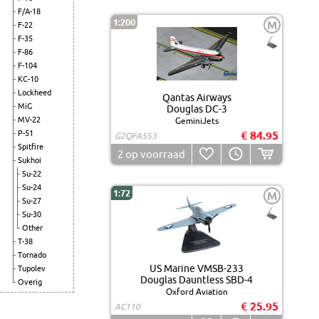
F/A-18
1:200
M
F-22
F-35
F-86
F-104
KC-10
Lockheed
Qantas Airways
MiG
Douglas DC-3
MV-22
GeminiJets
P-51
€ 84.95
G2QFA553
Spitfire
2
op voorraad
Sukhoi
Su-22
Su-24
1:72
M
Su-27
Su-30
Other
T-38
Tornado
US Marine VMSB-233
Tupolev
Douglas Dauntless SBD-4
Overig
Oxford Aviation
€ 25.95
AC110