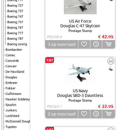
Boeing 717
Boeing 727
Boeing 737
Boeing 747
US Air Force
Boeing 757
Douglas C-47 Skytrain
Boeing 767
Postage Stamp
Boeing 777
€ 42.95
PS5558-6
Boeing 787
3
op voorraad
Boeing overig
Bombardier
Comac
1:87
M
Concorde
Convair
De Havilland
Douglas
Embraer
Fokker
US Navy
Gulfstream
Douglas SBD-3 Dauntless
Hawker Siddeley
Postage Stamp
Ilyushin
€ 32.95
PS5563-1
Junkers
2
op voorraad
Lockheed
McDonnell Douglas
Tupolev
1:87