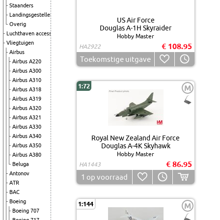
Staanders
Landingsgestellen
US Air Force
Overig
Douglas A-1H Skyraider
Luchthaven accessoires
Hobby Master
Vliegtuigen
€ 108.95
HA2922
Airbus
Toekomstige uitgave
Airbus A220
Airbus A300
Airbus A310
1:72
M
Airbus A318
Airbus A319
Airbus A320
Airbus A321
Airbus A330
Airbus A340
Royal New Zealand Air Force
Douglas A-4K Skyhawk
Airbus A350
Hobby Master
Airbus A380
€ 86.95
Beluga
HA1443
Antonov
1
op voorraad
ATR
BAC
Boeing
1:144
M
Boeing 707