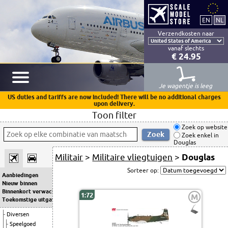
Verzendkosten naar
vanaf slechts
€ 24.95
Je wagentje is leeg
US duties and tariffs are now included! There will be no additional charges
upon delivery.
Toon filter
Zoek op website
Zoek enkel in
Douglas
Militair
>
Militaire vliegtuigen
>
Douglas
Sorteer op:
Aanbiedingen
Nieuw binnen
Binnenkort verwacht
1:72
M
Toekomstige uitgaven
Diversen
Speelgoed