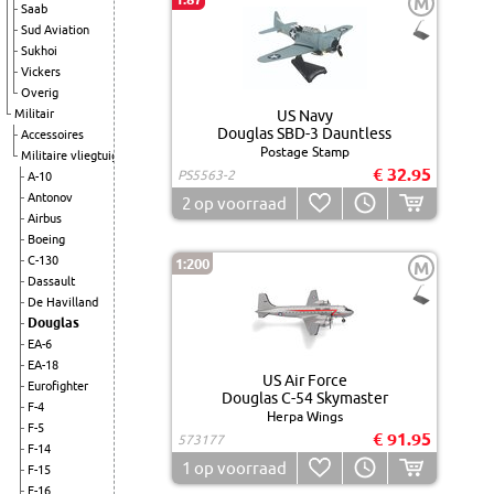
M
Saab
Sud Aviation
Sukhoi
Vickers
Overig
Militair
US Navy
Douglas SBD-3 Dauntless
Accessoires
Postage Stamp
Militaire vliegtuigen
€ 32.95
PS5563-2
A-10
Antonov
2
op voorraad
Airbus
Boeing
C-130
1:200
M
Dassault
De Havilland
Douglas
EA-6
EA-18
US Air Force
Eurofighter
Douglas C-54 Skymaster
F-4
Herpa Wings
F-5
€ 91.95
573177
F-14
1
op voorraad
F-15
F-16