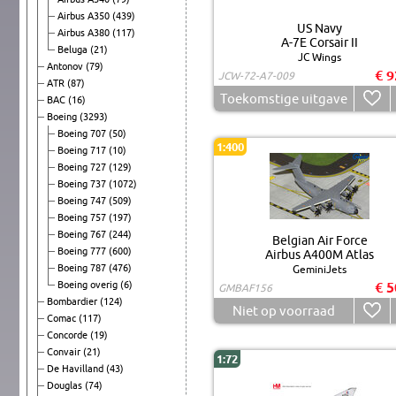
Airbus A350
(439)
US Navy
Airbus A380
(117)
A-7E Corsair II
Beluga
(21)
JC Wings
Antonov
(79)
€ 9
JCW-72-A7-009
ATR
(87)
Toekomstige uitgave
BAC
(16)
Boeing
(3293)
Boeing 707
(50)
1:400
Boeing 717
(10)
Boeing 727
(129)
Boeing 737
(1072)
Boeing 747
(509)
Boeing 757
(197)
Boeing 767
(244)
Belgian Air Force
Boeing 777
(600)
Airbus A400M Atlas
Boeing 787
(476)
GeminiJets
Boeing overig
(6)
€ 5
GMBAF156
Bombardier
(124)
Niet op voorraad
Comac
(117)
Concorde
(19)
Convair
(21)
1:72
De Havilland
(43)
Douglas
(74)