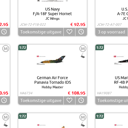
US Navy
U.S
F/A-18F Super Hornet
A-7E C
JC Wings
JC 
2.95
€ 92.95
JCW-72-F18-022
JCW-72-A7-007
Toekomstige uitgave
3
op voorraad
1:72
1:72
M
M
German Air Force
US Mar
Panavia Tornado IDS
RF-4B P
Hobby Master
Hobby
0.95
€ 108.95
HA6734
HA19087
Toekomstige uitgave
Toekomstige ui
1:72
1:72
M
M