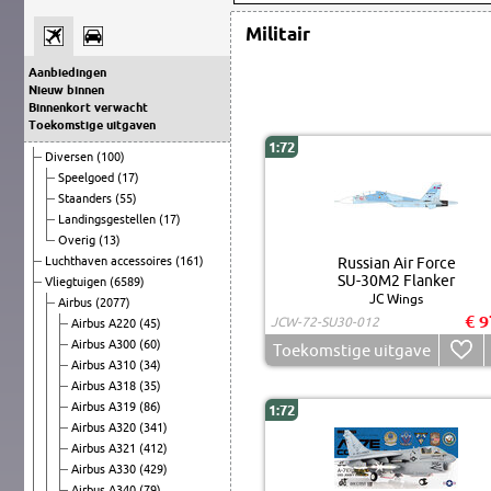
Militair
Aanbiedingen
Nieuw binnen
Binnenkort verwacht
Toekomstige uitgaven
1:72
Diversen
(100)
Speelgoed
(17)
Staanders
(55)
Landingsgestellen
(17)
Overig
(13)
Luchthaven accessoires
(161)
Russian Air Force
SU-30M2 Flanker
Vliegtuigen
(6589)
JC Wings
Airbus
(2077)
€ 9
JCW-72-SU30-012
Airbus A220
(45)
Airbus A300
(60)
Toekomstige uitgave
Airbus A310
(34)
Airbus A318
(35)
Airbus A319
(86)
1:72
Airbus A320
(341)
Airbus A321
(412)
Airbus A330
(429)
Airbus A340
(79)