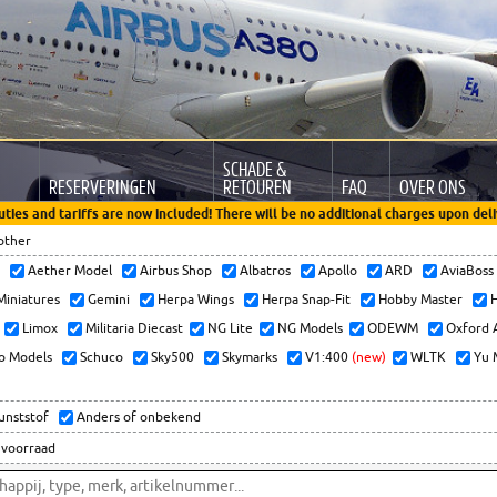
SCHADE &
RESERVERINGEN
RETOUREN
FAQ
OVER ONS
uties and tariffs are now included! There will be no additional charges upon deli
other
x
Aether Model
Airbus Shop
Albatros
Apollo
ARD
AviaBos
 Miniatures
Gemini
Herpa Wings
Herpa Snap-Fit
Hobby Master
H
Limox
Militaria Diecast
NG Lite
NG Models
ODEWM
Oxford 
o Models
Schuco
Sky500
Skymarks
V1:400
(new)
WLTK
Yu 
kunststof
Anders of onbekend
 voorraad