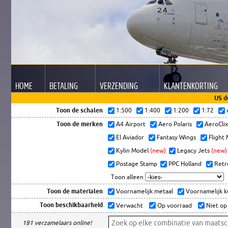
HOME
BETALING
VERZENDING
KLANTEN
KORTING
US d
Toon de schalen
1:500
1:400
1:200
1:72
Toon de merken
A4 Airport
Aero Polaris
AeroCli
El Aviador
Fantasy Wings
Flight
Kylin Model
(new)
Legacy Jets
(new)
Postage Stamp
PPC Holland
Retr
Toon alleen
Toon de materialen
Voornamelijk metaal
Voornamelijk 
Toon beschikbaarheid
Verwacht
Op voorraad
Niet op
181 verzamelaars online!