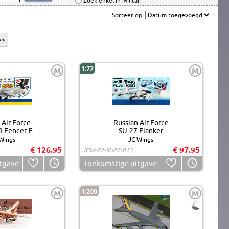
Zoek enkel in Militair
Sorteer op:
>>
1:72
M
M
 Air Force
Russian Air Force
 Fencer-E
SU-27 Flanker
Wings
JC Wings
€ 126.95
€ 97.95
JCW-72-SU27-015
tgave
Toekomstige uitgave
1:200
M
M