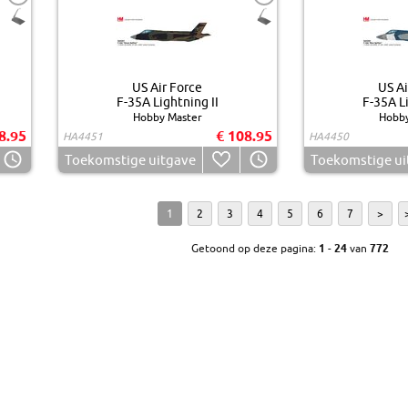
US Air Force
US Ai
F-35A Lightning II
F-35A Li
Hobby Master
Hobby
8.95
€ 108.95
HA4451
HA4450
Toekomstige uitgave
Toekomstige ui
1
2
3
4
5
6
7
>
Getoond op deze pagina:
1
-
24
van
772