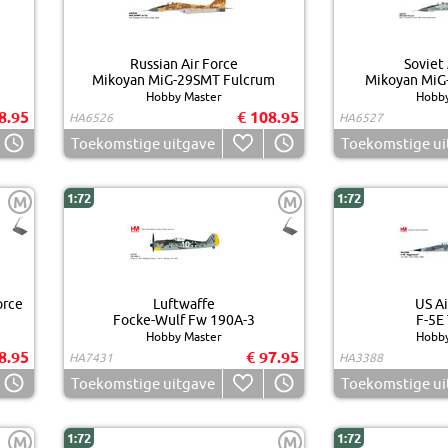
Russian Air Force
Soviet 
Mikoyan MiG-29SMT Fulcrum
Mikoyan MiG
Hobby Master
Hobby
8.95
€ 108.95
HA6526
HA6527
Toekomstige uitgave
Toekomstige ui
1:72
1:72
M
M
orce
Luftwaffe
US Ai
Focke-Wulf Fw 190A-3
F-5E 
Hobby Master
Hobby
8.95
€ 97.95
HA7431
HA3388
Toekomstige uitgave
Toekomstige ui
1:72
1:72
M
M