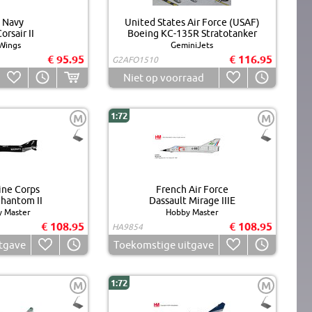
. Navy
United States Air Force (USAF)
orsair II
Boeing KC-135R Stratotanker
Wings
GeminiJets
€ 95.95
€ 116.95
G2AFO1510
Niet op voorraad
1:72
M
M
ine Corps
French Air Force
hantom II
Dassault Mirage IIIE
 Master
Hobby Master
€ 108.95
€ 108.95
HA9854
tgave
Toekomstige uitgave
1:72
M
M