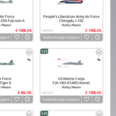
Air Force
People's Liberation Army Air Force
-29A Fulcrum-A
Chengdu J-10C
 Master
Hobby Master
€ 108.95
€ 108.95
HA9403
tgave
Toekomstige uitgave
1:72
M
M
r Force
US Marine Corps
Tiger II
F/A-18D ATARS Hornet
 Master
Hobby Master
€ 86.95
€ 108.95
HA3592
tgave
Toekomstige uitgave
1:72
M
M