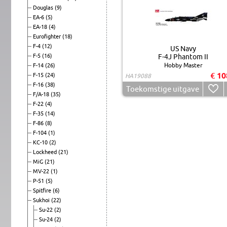
Douglas
(9)
EA-6
(5)
EA-18
(4)
Eurofighter
(18)
F-4
(12)
US Navy
F-5
(16)
F-4J Phantom II
Hobby Master
F-14
(26)
€ 10
F-15
(24)
HA19088
F-16
(38)
Toekomstige uitgave
F/A-18
(35)
F-22
(4)
F-35
(14)
F-86
(8)
F-104
(1)
KC-10
(2)
Lockheed
(21)
MiG
(21)
MV-22
(1)
P-51
(5)
Spitfire
(6)
Sukhoi
(22)
Su-22
(2)
Su-24
(2)