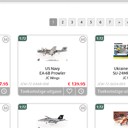
1
2
3
4
5
6
7
>
1:72
1:72
M
M
US Navy
Ukraine
EA-6B Prowler
SU-24MR
JC Wings
JC 
7.95
€ 139.95
JCW-72-EA6B-008
JCW-72-SU24-003
Toekomstige uitgave
Toekomstige ui
1:72
1:72
M
M