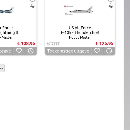
r Force
US Air Force
ghtning II
F-105F Thunderchief
 Master
Hobby Master
€ 108.95
€ 125.95
HA2555
tgave
Toekomstige uitgave
>>