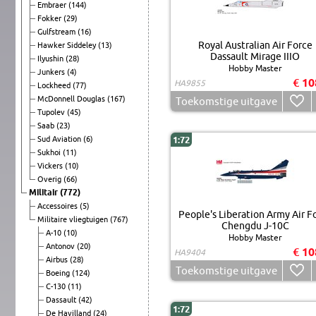
Embraer
(144)
Fokker
(29)
Gulfstream
(16)
Royal Australian Air Force
Hawker Siddeley
(13)
Dassault Mirage IIIO
Ilyushin
(28)
Hobby Master
Junkers
(4)
€ 10
HA9855
Lockheed
(77)
McDonnell Douglas
(167)
Toekomstige uitgave
Tupolev
(45)
Saab
(23)
Sud Aviation
(6)
1:72
Sukhoi
(11)
Vickers
(10)
Overig
(66)
Militair
(772)
Accessoires
(5)
People's Liberation Army Air F
Militaire vliegtuigen
(767)
Chengdu J-10C
A-10
(10)
Hobby Master
Antonov
(20)
€ 10
HA9404
Airbus
(28)
Toekomstige uitgave
Boeing
(124)
C-130
(11)
Dassault
(42)
1:72
De Havilland
(24)