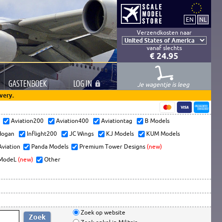
Verzendkosten naar
vanaf slechts
€ 24.95
GASTEN
BOEK
LOG
IN
Je wagentje is leeg
very.
s
Aviation200
Aviation400
Aviationtag
B Models
ogan
Inflight200
JC Wings
KJ Models
KUM Models
Aviation
Panda Models
Premium Tower Designs
(new)
ModeL
(new)
Other
Zoek op website