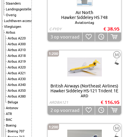
Staanders
Landingsgestellen
Air North
Overig
Hawker Siddeley HS 748
Luchthaven accessoires
Aviationtag
Vliegtuigen
€ 38.95
C-FYDY
Airbus
3
op voorraad
Airbus A220
Airbus A300
Airbus A310
1:200
M
Airbus A318
Airbus A319
Airbus A320
Airbus A321
Airbus A330
Airbus A340
British Airways (Northeast Airlines)
Hawker Siddeley HS-121 Trident 1E
Airbus A350
ARD
Airbus A380
€ 116.95
Beluga
ARDBA121
Antonov
2
op voorraad
ATR
BAC
Boeing
1:200
M
Boeing 707