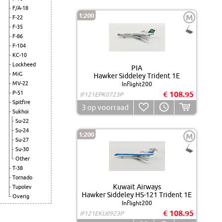
F/A-18
1:200
M
F-22
F-35
F-86
F-104
KC-10
Lockheed
PIA
MiG
Hawker Siddeley Trident 1E
MV-22
Inflight200
P-51
€ 108.95
IF121EPK0723P
Spitfire
3
op voorraad
Sukhoi
Su-22
Su-24
1:200
M
Su-27
Su-30
Other
T-38
Tornado
Kuwait Airways
Tupolev
Hawker Siddeley HS-121 Trident 1E
Overig
Inflight200
€ 108.95
IF121EKU0923P