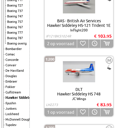
Boeing 717
Boeing 727
Boeing 737
Boeing 747
BAS - British Air Services
Boeing 757
Hawker Siddeley HS-121 Trident 1E
Boeing 767
Inflight200
Boeing 777
€ 103.95
IF121BKS1024R
Boeing 787
2
op voorraad
Boeing overig
Bombardier
Comac
1:200
M
Concorde
Convair
De Havilland
Douglas
Embraer
Fokker
DLT
Gulfstream
Hawker Siddeley HS 748
Hawker Siddeley
JC Wings
Ilyushin
€ 83.95
LH2273
Junkers
1
op voorraad
Lockheed
McDonnell Douglas
Tupolev
1:200