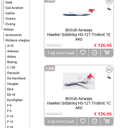
M
Saab
Sud Aviation
Sukhoi
Vickers
Overig
Militair
British Airways
Hawker Siddeley HS-121 Trident 1E
Accessoires
ARD
Militaire vliegtuigen
€ 126.95
ARDBA52
A-10
Antonov
1
op voorraad
Airbus
Boeing
C-130
1:200
M
Dassault
De Havilland
Douglas
EA-6
EA-18
British Airways
Eurofighter
Hawker Siddeley HS-121 Trident 1C
F-4
ARD
F-5
€ 126.95
ARDBA74
F-14
3
op voorraad
F-15
F-16