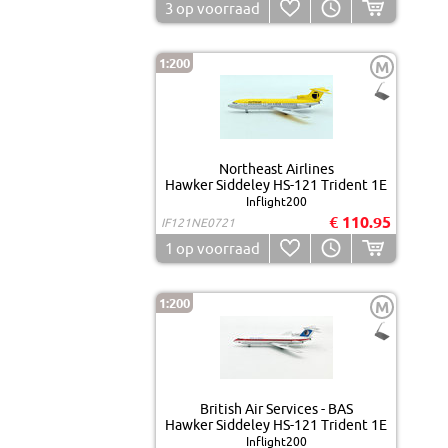
3
op voorraad
1:200
M
Northeast Airlines
Hawker Siddeley HS-121 Trident 1E
Inflight200
€ 110.95
IF121NE0721
1
op voorraad
1:200
M
British Air Services - BAS
Hawker Siddeley HS-121 Trident 1E
Inflight200