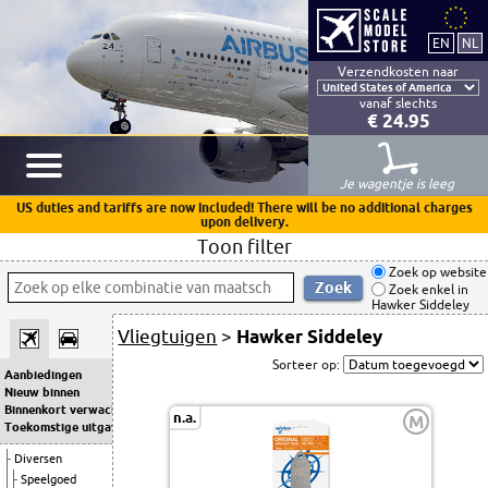
Verzendkosten naar
vanaf slechts
€ 24.95
Je wagentje is leeg
US duties and tariffs are now included! There will be no additional charges
upon delivery.
Toon filter
Zoek op website
Zoek enkel in
Hawker Siddeley
Vliegtuigen
>
Hawker Siddeley
Sorteer op:
Aanbiedingen
Nieuw binnen
Binnenkort verwacht
n.a.
M
Toekomstige uitgaven
Diversen
Speelgoed