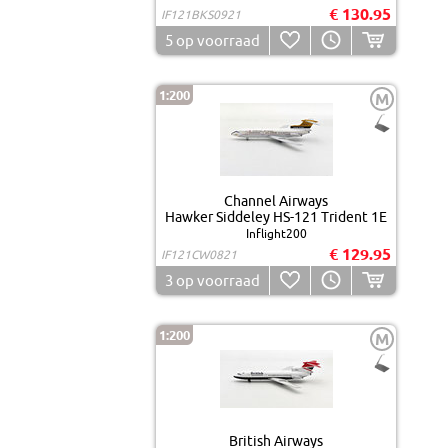
€ 130.95
IF121BKS0921
5
op voorraad
1:200
M
Channel Airways
Hawker Siddeley HS-121 Trident 1E
Inflight200
€ 129.95
IF121CW0821
3
op voorraad
1:200
M
British Airways