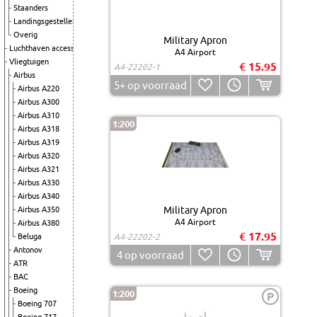
Staanders
Landingsgestellen
Overig
Military Apron
Luchthaven accessoires
A4 Airport
Vliegtuigen
€ 15.95
A4-22202-1
Airbus
5+
op voorraad
Airbus A220
Airbus A300
Airbus A310
1:200
Airbus A318
Airbus A319
Airbus A320
Airbus A321
Airbus A330
Airbus A340
Military Apron
Airbus A350
A4 Airport
Airbus A380
€ 17.95
Beluga
A4-22202-2
Antonov
4
op voorraad
ATR
BAC
Boeing
1:200
P
Boeing 707