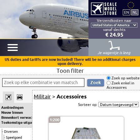
Verzendkosten naar
vanaf slechts
€ 24.95
Je wagentje is leeg
US duties and tariffs are now included! There will be no additional charges
upon delivery.
Toon filter
Zoek op website
Zoek enkel in
Accessoires
Militair
>
Accessoires
Sorteer op:
Aanbiedingen
Nieuw binnen
Binnenkort verwacht
1:200
Toekomstige uitgaven
Diversen
Speelgoed