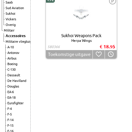
P
Saab
Sud Aviation
Sukhoi
Vickers
Overig
Militair
Sukhoi Weapons Pack
Accessoires
Herpa Wings
Militaire vliegtuigen
€ 18.95
580366
A-10
Antonov
Toekomstige uitgave
Airbus
Boeing
C-130
Dassault
De Havilland
Douglas
EA-6
EA-18
Eurofighter
F-4
F-5
F-14
F-15
F-16