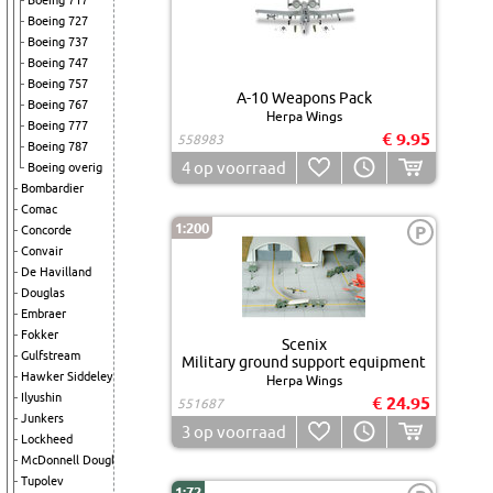
Boeing 717
Boeing 727
Boeing 737
Boeing 747
Boeing 757
A-10 Weapons Pack
Boeing 767
Herpa Wings
Boeing 777
€ 9.95
558983
Boeing 787
4
op voorraad
Boeing overig
Bombardier
Comac
1:200
P
Concorde
Convair
De Havilland
Douglas
Embraer
Fokker
Scenix
Gulfstream
Military ground support equipment
Hawker Siddeley
Herpa Wings
Ilyushin
€ 24.95
551687
Junkers
3
op voorraad
Lockheed
McDonnell Douglas
Tupolev
1:72