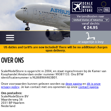
Verzendkosten naar
vanaf slechts
€ 24.95
Je wagentje is leeg
US duties and tariffs are now included! There will be no additional charges
upon delivery.
OVER ONS
ScaleModelStore is opgericht in 2004, en staat ingeschreven bij de Kamer van
Koophandel Amsterdam onder nummer 99381133. Ons BTW
identificatienummer is NL868964463B01.
Onze voorwaarden kunnen gelezen worden op
deze pagina
en
dit is onze
privacy policy
. Je kan contact met ons opnemen op onze
contact pagina
.
Ons postadres:
ScaleModelStore BV
Waarderweg 56
2031 BP Haarlem
Nederland