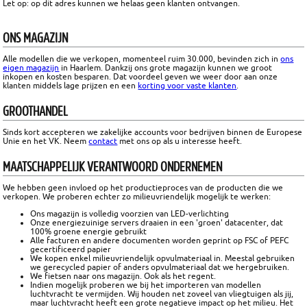
Let op: op dit adres kunnen we helaas geen klanten ontvangen.
ONS MAGAZIJN
Alle modellen die we verkopen, momenteel ruim 30.000, bevinden zich in
ons
eigen magazijn
in Haarlem. Dankzij ons grote magazijn kunnen we groot
inkopen en kosten besparen. Dat voordeel geven we weer door aan onze
klanten middels lage prijzen en een
korting voor vaste klanten
.
GROOTHANDEL
Sinds kort accepteren we zakelijke accounts voor bedrijven binnen de Europese
Unie en het VK. Neem
contact
met ons op als u interesse heeft.
MAATSCHAPPELIJK VERANTWOORD ONDERNEMEN
We hebben geen invloed op het productieproces van de producten die we
verkopen. We proberen echter zo milieuvriendelijk mogelijk te werken:
Ons magazijn is volledig voorzien van LED-verlichting
Onze energiezuinige servers draaien in een 'groen' datacenter, dat
100% groene energie gebruikt
Alle facturen en andere documenten worden geprint op FSC of PEFC
gecertificeerd papier
We kopen enkel milieuvriendelijk opvulmateriaal in. Meestal gebruiken
we gerecycled papier of anders opvulmateriaal dat we hergebruiken.
We fietsen naar ons magazijn. Ook als het regent.
Indien mogelijk proberen we bij het importeren van modellen
luchtvracht te vermijden. Wij houden net zoveel van vliegtuigen als jij,
maar luchtvracht heeft een grote negatieve impact op het milieu. Het