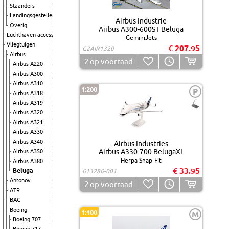
Staanders
Landingsgestellen
Airbus Industrie
Overig
Airbus A300-600ST Beluga
Luchthaven accessoires
GeminiJets
Vliegtuigen
€ 207.95
G2AIR1320
Airbus
2
op voorraad
Airbus A220
Airbus A300
Airbus A310
1:200
P
Airbus A318
Airbus A319
Airbus A320
Airbus A321
Airbus A330
Airbus A340
Airbus Industries
Airbus A330-700 BelugaXL
Airbus A350
Herpa Snap-Fit
Airbus A380
€ 33.95
Beluga
613286-001
Antonov
2
op voorraad
ATR
BAC
Boeing
1:400
M
Boeing 707