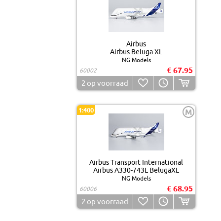
Airbus
Airbus Beluga XL
NG Models
€ 67.95
60002
2
op voorraad
1:400
M
Airbus Transport International
Airbus A330-743L BelugaXL
NG Models
€ 68.95
60006
2
op voorraad