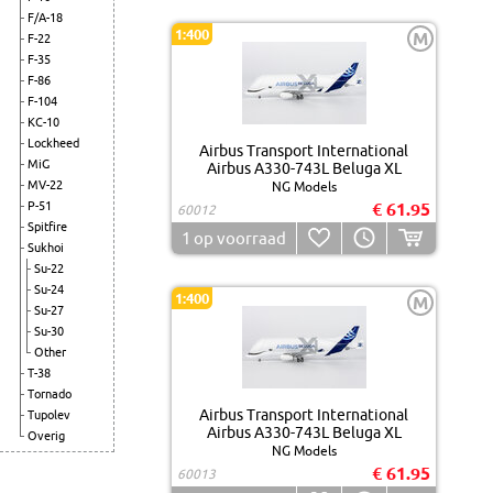
F/A-18
1:400
M
F-22
F-35
F-86
F-104
KC-10
Lockheed
Airbus Transport International
MiG
Airbus A330-743L Beluga XL
MV-22
NG Models
P-51
€ 61.95
60012
Spitfire
1
op voorraad
Sukhoi
Su-22
Su-24
1:400
M
Su-27
Su-30
Other
T-38
Tornado
Airbus Transport International
Tupolev
Airbus A330-743L Beluga XL
Overig
NG Models
€ 61.95
60013