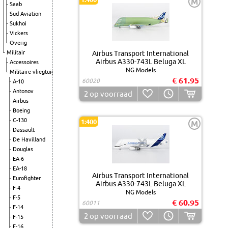
M
Saab
Sud Aviation
Sukhoi
Vickers
Overig
Militair
Airbus Transport International
Airbus A330-743L Beluga XL
Accessoires
NG Models
Militaire vliegtuigen
€ 61.95
60020
A-10
Antonov
2
op voorraad
Airbus
Boeing
C-130
1:400
M
Dassault
De Havilland
Douglas
EA-6
EA-18
Airbus Transport International
Eurofighter
Airbus A330-743L Beluga XL
F-4
NG Models
F-5
€ 60.95
60011
F-14
2
op voorraad
F-15
F-16