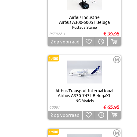
Airbus Industrie
Airbus A300-600ST Beluga
Postage Stamp
€ 39.95
PS5822-1
2
op voorraad
1:400
M
Airbus Transport International
Airbus A330-743L BelugaXL
NG Models
€ 65.95
60007
2
op voorraad
1:400
M