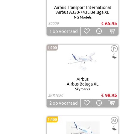
Airbus Transport International
Airbus A330-743L Beluga XL
NG Models
€ 65.95
60009
1
op voorraad
1:200
P
Airbus
Airbus Beluga XL
Skymarks
€ 98.95
SKR1090
2
op voorraad
1:400
M