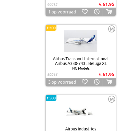
€ 61.95
60015
1
op voorraad
1:400
M
Airbus Transport International
Airbus A330-743L Beluga XL
NG Models
€ 61.95
60016
3
op voorraad
1:500
M
Airbus Industries