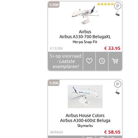
1:200
P
Airbus
Airbus A330-700 BelugaXL
Herpa Snap-Fit
€ 33.95
613286
5+
op voorraad
- Laatste
exemplaren!
1:200
P
Airbus House Colors
Airbus A300-600st Beluga
Skymarks
€ 58.95
SKR666