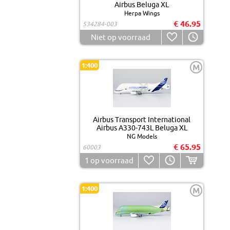
Airbus Beluga XL
Herpa Wings
€ 46.95
534284-003
Niet op voorraad
1:400
M
Airbus Transport International
Airbus A330-743L Beluga XL
NG Models
€ 65.95
60003
1
op voorraad
1:400
M