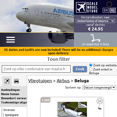
Verzendkosten naar
vanaf slechts
€ 24.95
Je wagentje is leeg
US duties and tariffs are now included! There will be no additional charges
upon delivery.
Toon filter
Zoek op website
Zoek enkel in
Beluga
Vliegtuigen
>
Airbus
>
Beluga
Sorteer op:
Aanbiedingen
Nieuw binnen
Binnenkort verwacht
1:200
M
Toekomstige uitgaven
Diversen
Speelgoed