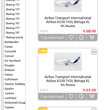
Boeing 717
Boeing 727
Boeing 737
Boeing 747
Airbus Transport International
Boeing 757
Airbus A330-743L Beluga XL
Boeing 767
NG Models
Boeing 777
€ 60.95
60018
Boeing 787
1
op voorraad
Boeing overig
Bombardier
Comac
1:400
M
Concorde
Convair
De Havilland
Douglas
Embraer
Fokker
Airbus Transport International
Gulfstream
Airbus A330-743L Beluga XL
Hawker Siddeley
NG Models
Ilyushin
€ 61.95
60019
Junkers
2
op voorraad
Lockheed
McDonnell Douglas
Tupolev
1:400