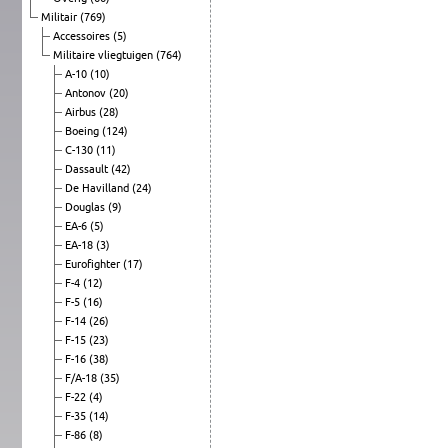
Militair
(769)
Accessoires
(5)
Militaire vliegtuigen
(764)
A-10
(10)
Antonov
(20)
Airbus
(28)
Boeing
(124)
C-130
(11)
Dassault
(42)
De Havilland
(24)
Douglas
(9)
EA-6
(5)
EA-18
(3)
Eurofighter
(17)
F-4
(12)
F-5
(16)
F-14
(26)
F-15
(23)
F-16
(38)
F/A-18
(35)
F-22
(4)
F-35
(14)
F-86
(8)