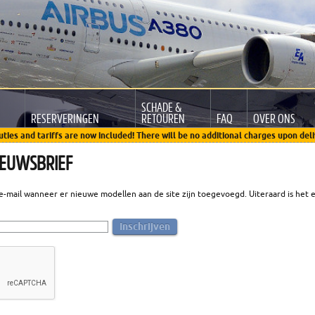
SCHADE &
RESERVERINGEN
RETOUREN
FAQ
OVER ONS
uties and tariffs are now included! There will be no additional charges upon deli
IEUWSBRIEF
-mail wanneer er nieuwe modellen aan de site zijn toegevoegd. Uiteraard is het e