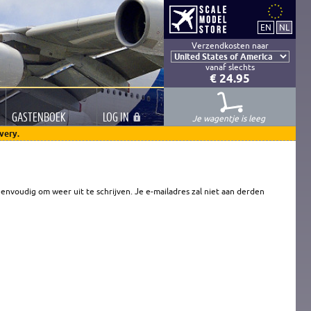
Verzendkosten naar
vanaf slechts
€ 24.95
GASTEN
BOEK
LOG
IN
Je wagentje is leeg
very.
envoudig om weer uit te schrijven. Je e-mailadres zal niet aan derden