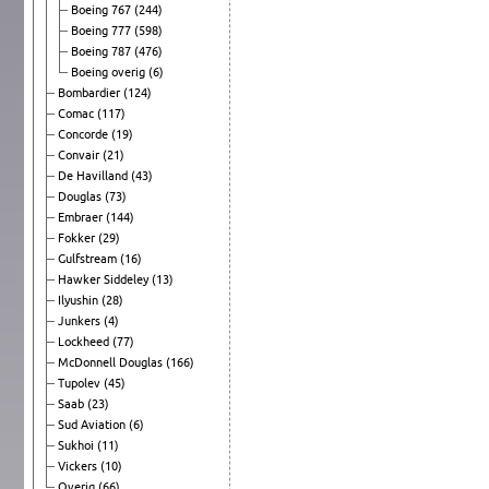
Boeing 767
(244)
Boeing 777
(598)
Boeing 787
(476)
Boeing overig
(6)
Bombardier
(124)
Comac
(117)
Concorde
(19)
Convair
(21)
De Havilland
(43)
Douglas
(73)
Embraer
(144)
Fokker
(29)
Gulfstream
(16)
Hawker Siddeley
(13)
Ilyushin
(28)
Junkers
(4)
Lockheed
(77)
McDonnell Douglas
(166)
Tupolev
(45)
Saab
(23)
Sud Aviation
(6)
Sukhoi
(11)
Vickers
(10)
Overig
(66)