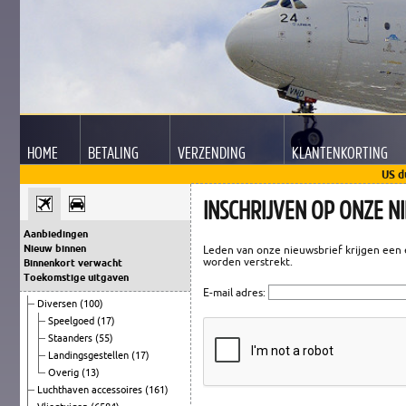
HOME
BETALING
VERZENDING
KLANTEN
KORTING
US d
INSCHRIJVEN OP ONZE N
Aanbiedingen
Nieuw binnen
Leden van onze nieuwsbrief krijgen een e
worden verstrekt.
Binnenkort verwacht
Toekomstige uitgaven
E-mail adres:
Diversen
(100)
Speelgoed
(17)
Staanders
(55)
Landingsgestellen
(17)
Overig
(13)
Luchthaven accessoires
(161)