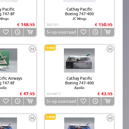
 Pacific
Cathay Pacific
g 747-8F
Boeing 747-400
Wings
JC Wings
€ 148.95
€ 150.95
SA2101
5+
op voorraad
1:400
M
M
ific Airways
Cathay Pacific
g 747-8F
Boeing 747-400
ollo
Apollo
€ 47.95
€ 43.95
A244017
5+
op voorraad
1:400
M
M