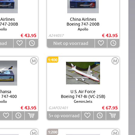
Airlines
China Airlines
 747-200B
Boeing 747-200B
ollo
Apollo
€ 43.95
€ 43.95
A244057
raad
Niet op voorraad
1:400
M
M
thansa
U.S. Air Force
 747-400
Boeing 747-8i (VC-25B)
ollo
GeminiJets
€ 43.95
€ 67.95
GJAFO2401
5+
op voorraad
1:200
M
M