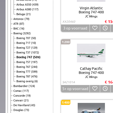
Airbus A350
(439)
Virgin Atlantic
Airbus A380
(117)
Boeing 747-400
Beluga
(21)
JC Wings
Antonov
(79)
€ 15
XX20460
ATR
(87)
3
op voorraad
BAC
(16)
Boeing
(3292)
Boeing 707
(50)
1:200
Boeing 717
(10)
Boeing 727
(129)
Boeing 737
(1072)
Boeing 747
(509)
Boeing 757
(197)
Boeing 767
(244)
Cathay Pacific
Boeing 777
(599)
Boeing 747-400
Boeing 787
(476)
JC Wings
Boeing overig
(6)
€ 16
SA2101A
Bombardier
(124)
5+
op voorraad
Comac
(117)
Concorde
(19)
Convair
(21)
1:400
De Havilland
(43)
Douglas
(73)