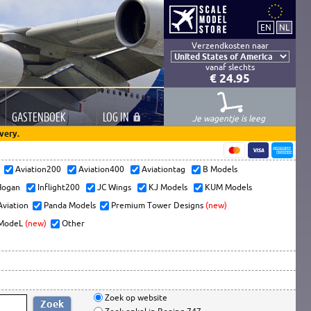
Verzendkosten naar
vanaf slechts
€ 24.95
GASTEN
BOEK
LOG
IN
Je wagentje is leeg
very.
s
Aviation200
Aviation400
Aviationtag
B Models
ogan
Inflight200
JC Wings
KJ Models
KUM Models
Aviation
Panda Models
Premium Tower Designs
(new)
ModeL
(new)
Other
Zoek op website