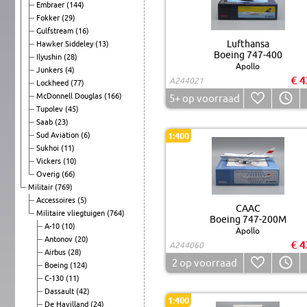
Embraer
(144)
Fokker
(29)
Gulfstream
(16)
Lufthansa
Hawker Siddeley
(13)
Boeing 747-400
Ilyushin
(28)
Apollo
Junkers
(4)
€ 4
A244021
Lockheed
(77)
McDonnell Douglas
(166)
5+
op voorraad
Tupolev
(45)
Saab
(23)
Sud Aviation
(6)
1:400
Sukhoi
(11)
Vickers
(10)
Overig
(66)
Militair
(769)
Accessoires
(5)
CAAC
Militaire vliegtuigen
(764)
Boeing 747-200M
A-10
(10)
Apollo
Antonov
(20)
€ 4
A244060
Airbus
(28)
2
op voorraad
Boeing
(124)
C-130
(11)
Dassault
(42)
1:400
De Havilland
(24)