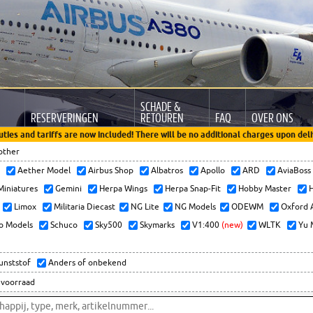
SCHADE &
RESERVERINGEN
RETOUREN
FAQ
OVER ONS
uties and tariffs are now included! There will be no additional charges upon deli
other
x
Aether Model
Airbus Shop
Albatros
Apollo
ARD
AviaBos
 Miniatures
Gemini
Herpa Wings
Herpa Snap-Fit
Hobby Master
H
Limox
Militaria Diecast
NG Lite
NG Models
ODEWM
Oxford 
o Models
Schuco
Sky500
Skymarks
V1:400
(new)
WLTK
Yu 
kunststof
Anders of onbekend
 voorraad