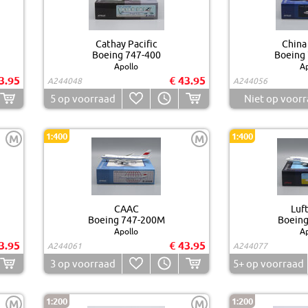
Cathay Pacific
China 
Boeing 747-400
Boeing
Apollo
Ap
3.95
€ 43.95
A244048
A244056
5
op voorraad
Niet op voor
1:400
1:400
M
M
CAAC
Luf
Boeing 747-200M
Boeing
Apollo
Ap
3.95
€ 43.95
A244061
A244077
3
op voorraad
5+
op voorraad
1:200
1:200
M
M