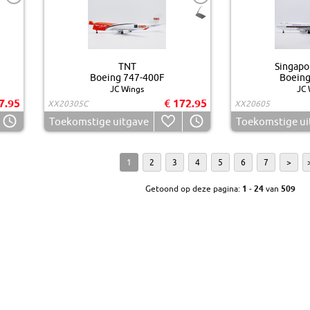
TNT
Singapor
Boeing 747-400F
Boeing
JC Wings
JC 
7.95
€ 172.95
XX20305C
XX20605
Toekomstige uitgave
Toekomstige ui
1
2
3
4
5
6
7
>
Getoond op deze pagina:
1
-
24
van
509