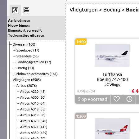
Vliegtuigen
>
Boeing
>
Boei
Aanbiedingen
Nieuw binnen
Binnenkort verwacht
Toekomstige uitgaven
1:400
Diversen
(100)
Speelgoed
(17)
Staanders
(55)
Landingsgestellen
(17)
Overig
(13)
Luchthaven accessoires
(161)
Lufthansa
Boeing 747-400
Vliegtuigen
(6585)
JC Wings
Airbus
(2076)
€ 4
XX40670A
Airbus A220
(45)
Airbus A300
(60)
5
op voorraad
Airbus A310
(34)
Airbus A318
(35)
Airbus A319
(86)
1:200
Airbus A320
(340)
Airbus A321
(412)
Airbus A330
(429)
Airbus A340
(79)