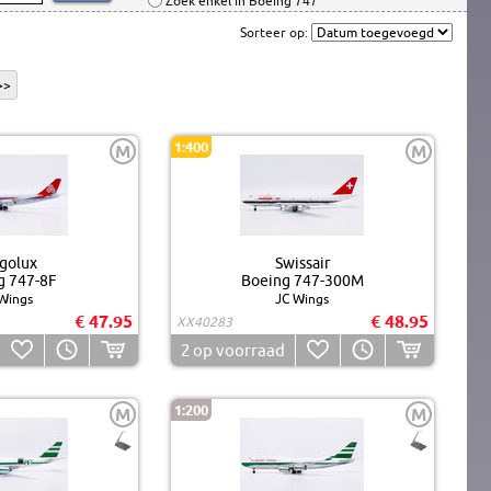
Zoek enkel in Boeing 747
Sorteer op:
>>
1:400
M
M
golux
Swissair
g 747-8F
Boeing 747-300M
Wings
JC Wings
€ 47.95
€ 48.95
XX40283
2
op voorraad
1:200
M
M