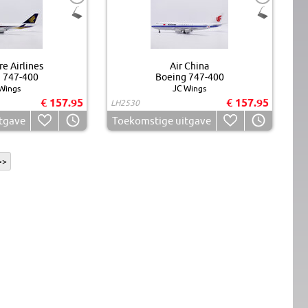
e Airlines
Air China
 747-400
Boeing 747-400
Wings
JC Wings
€ 157.95
€ 157.95
LH2530
tgave
Toekomstige uitgave
>>