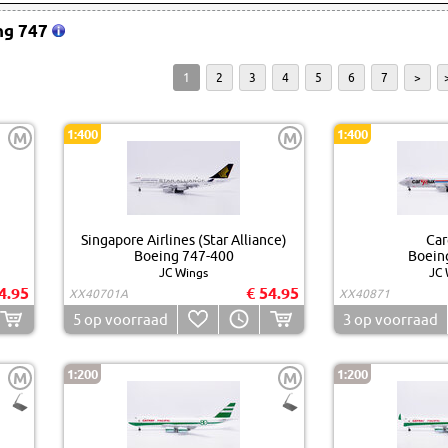
ng 747
1
2
3
4
5
6
7
>
1:400
1:400
M
M
Singapore Airlines (Star Alliance)
Car
Boeing 747-400
Boein
JC Wings
JC 
4.95
€ 54.95
XX40701A
XX40871
5
op voorraad
3
op voorraad
1:200
1:200
M
M