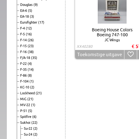
Douglas
(9)
EA-6
(5)
EA-18
(3)
Eurofighter
(17)
F-4
(12)
Boeing House Colors
F-5
(16)
Boeing 747-100
JC Wings
F-14
(26)
€ 5
F-15
(23)
XX40280
F-16
(38)
Toekomstige uitgave
F/A-18
(35)
F-22
(4)
F-35
(14)
F-86
(8)
F-104
(1)
KC-10
(2)
Lockheed
(21)
MiG
(21)
MV-22
(1)
P-51
(5)
Spitfire
(6)
Sukhoi
(22)
Su-22
(2)
Su-24
(2)