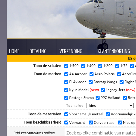
HOME
BETALING
VERZENDING
KLANTEN
KORTING
US d
Toon de schalen
1:500
1:400
1:200
1:72
Toon de merken
A4 Airport
Aero Polaris
AeroCli
El Aviador
Fantasy Wings
Flight
Kylin Model
(new)
Legacy Jets
(new)
Postage Stamp
PPC Holland
Retr
Toon alleen
Toon de materialen
Voornamelijk metaal
Voornamelijk 
Toon beschikbaarheid
Verwacht
Op voorraad
Niet op
388 verzamelaars online!