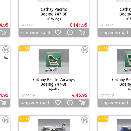
Cathay Pacific
Cathay
Boeing 747-8F
Boein
JC Wings
JC 
4.95
€ 141.95
SA2117
SA2117C
5+
op voorraad
2
op voorraad
1:400
1:400
M
M
Cathay Pacific Airways
Cathay Pac
Boeing 747-8F
Boein
Apollo
Ap
4.95
€ 45.95
A244116
A244119
4
op voorraad
2
op voorraad
1:400
1:400
M
M