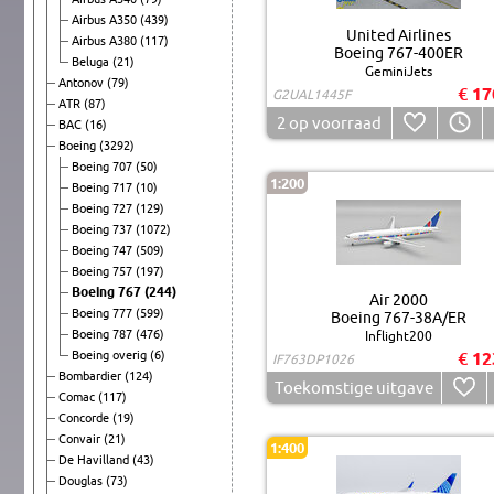
Airbus A350
(439)
United Airlines
Airbus A380
(117)
Boeing 767-400ER
Beluga
(21)
GeminiJets
Antonov
(79)
€ 17
G2UAL1445F
ATR
(87)
2
op voorraad
BAC
(16)
Boeing
(3292)
Boeing 707
(50)
1:200
Boeing 717
(10)
Boeing 727
(129)
Boeing 737
(1072)
Boeing 747
(509)
Boeing 757
(197)
Boeing 767
(244)
Air 2000
Boeing 777
(599)
Boeing 767-38A/ER
Boeing 787
(476)
Inflight200
Boeing overig
(6)
€ 12
IF763DP1026
Bombardier
(124)
Toekomstige uitgave
Comac
(117)
Concorde
(19)
Convair
(21)
1:400
De Havilland
(43)
Douglas
(73)