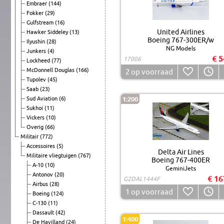
Embraer
(144)
Fokker
(29)
Gulfstream
(16)
United Airlines
Hawker Siddeley
(13)
Boeing 767-300ER/w
Ilyushin
(28)
NG Models
Junkers
(4)
€ 5
17006
Lockheed
(77)
McDonnell Douglas
(166)
2
op voorraad
Tupolev
(45)
Saab
(23)
Sud Aviation
(6)
1:200
Sukhoi
(11)
Vickers
(10)
Overig
(66)
Militair
(772)
Accessoires
(5)
Delta Air Lines
Militaire vliegtuigen
(767)
Boeing 767-400ER
A-10
(10)
GeminiJets
Antonov
(20)
€ 16
G2DAL1444F
Airbus
(28)
1
op voorraad
Boeing
(124)
C-130
(11)
Dassault
(42)
1:400
De Havilland
(24)