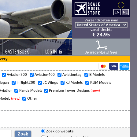
Verzendkosten naar
vanaf slechts
€ 24.95
GASTEN
BOEK
LOG
IN
Je wagentje is leeg
very.
s
Aviation200
Aviation400
Aviationtag
B Models
ogan
Inflight200
JC Wings
KJ Models
KUM Models
Aviation
Panda Models
Premium Tower Designs
(new)
ModeL
(new)
Other
Zoek op website