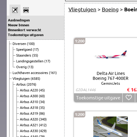
Vliegtuigen
>
Boeing
>
Boei
Aanbiedingen
Nieuw binnen
Binnenkort verwacht
Toekomstige uitgaven
1:200
Diversen
(100)
Speelgoed
(17)
Staanders
(55)
Landingsgestellen
(17)
Overig
(13)
Luchthaven accessoires
(161)
Delta Air Lines
Boeing 767-400ER
Vliegtuigen
(6585)
GeminiJets
Airbus
(2076)
€ 16
G2DAL1446
Airbus A220
(45)
Airbus A300
(60)
Toekomstige uitgave
Airbus A310
(34)
Airbus A318
(35)
Airbus A319
(86)
1:200
Airbus A320
(340)
Airbus A321
(412)
Airbus A330
(429)
Airbus A340
(79)