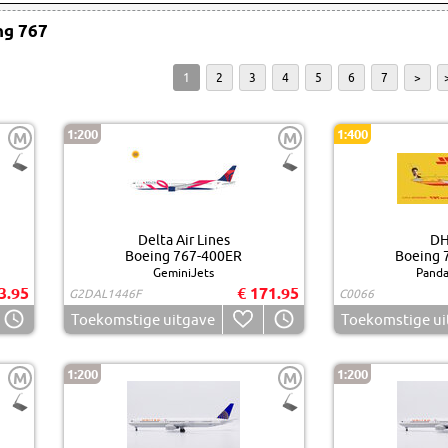
ng 767
1
2
3
4
5
6
7
>
1:200
1:400
M
M
Delta Air Lines
DH
Boeing 767-400ER
Boeing 
GeminiJets
Panda
3.95
€ 171.95
G2DAL1446F
C0066
Toekomstige uitgave
Toekomstige ui
1:200
1:200
M
M