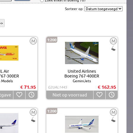
Zoek enkel in Boeing 767
Sorteer op:
>>
1:200
M
M
L Air
United Airlines
767-300ER
Boeing 767-400ER
 Models
GeminiJets
€ 71.95
€ 162.95
G2UAL1445
tgave
Niet op voorraad
1:200
M
M