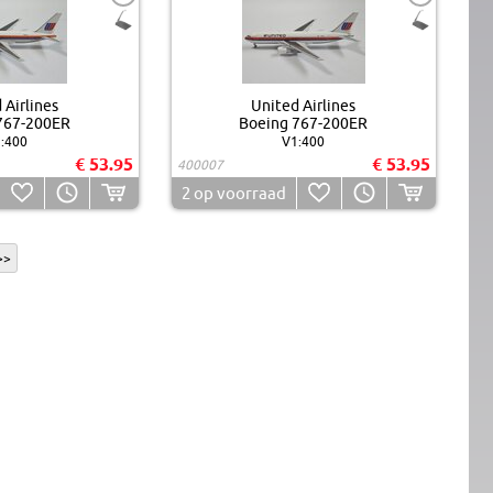
 Airlines
United Airlines
767-200ER
Boeing 767-200ER
:400
V1:400
€ 53.95
€ 53.95
400007
2
op voorraad
>>