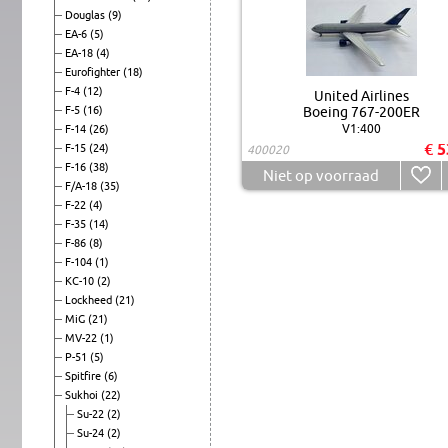
Douglas
(9)
EA-6
(5)
EA-18
(4)
Eurofighter
(18)
F-4
(12)
United Airlines
F-5
(16)
Boeing 767-200ER
V1:400
F-14
(26)
€ 5
F-15
(24)
400020
F-16
(38)
Niet op voorraad
F/A-18
(35)
F-22
(4)
F-35
(14)
F-86
(8)
F-104
(1)
KC-10
(2)
Lockheed
(21)
MiG
(21)
MV-22
(1)
P-51
(5)
Spitfire
(6)
Sukhoi
(22)
Su-22
(2)
Su-24
(2)