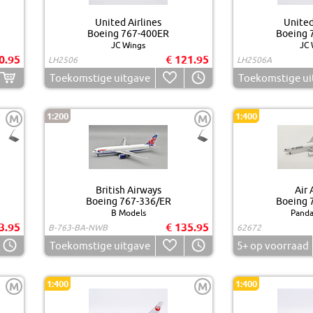
United Airlines
United
Boeing 767-400ER
Boeing 
JC Wings
JC 
0.95
€ 121.95
LH2506
LH2506A
Toekomstige uitgave
Toekomstige ui
1:200
1:400
M
M
British Airways
Air 
Boeing 767-336/ER
Boeing 
B Models
Panda
3.95
€ 135.95
B-763-BA-NWB
62672
Toekomstige uitgave
5+
op voorraad
1:400
1:400
M
M