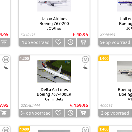
Japan Airlines
United
Boeing 767-200
Boeing
JC Wings
JC 
4.95
€ 40.95
XX40493
XX40495
4
op voorraad
5+
op voorraad
1:200
1:400
M
M
Delta Air Lines
Boeing
Boeing 767-400ER
Boeing
GeminiJets
V1
7.95
€ 159.95
G2DAL1444
400016
5+
op voorraad
2
op voorraad
1:400
1:400
M
M