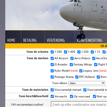
HOME
BETALING
VERZENDING
KLANTEN
KORTING
US d
Toon de schalen
1:500
1:400
1:200
1:72
Toon de merken
A4 Airport
Aero Polaris
AeroCli
El Aviador
Fantasy Wings
Flight
Kylin Model
(new)
Legacy Jets
(new)
Postage Stamp
PPC Holland
Retr
Toon alleen
Toon de materialen
Voornamelijk metaal
Voornamelijk 
Toon beschikbaarheid
Verwacht
Op voorraad
Niet op
194 verzamelaars online!