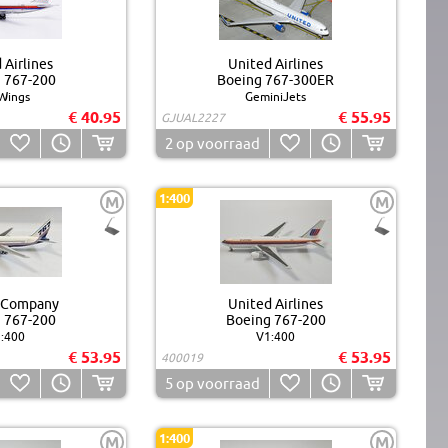
 Airlines
United Airlines
 767-200
Boeing 767-300ER
Wings
GeminiJets
€ 40.95
€ 55.95
GJUAL2227
2
op voorraad
1:400
M
M
 Company
United Airlines
 767-200
Boeing 767-200
:400
V1:400
€ 53.95
€ 53.95
400019
5
op voorraad
1:400
M
M