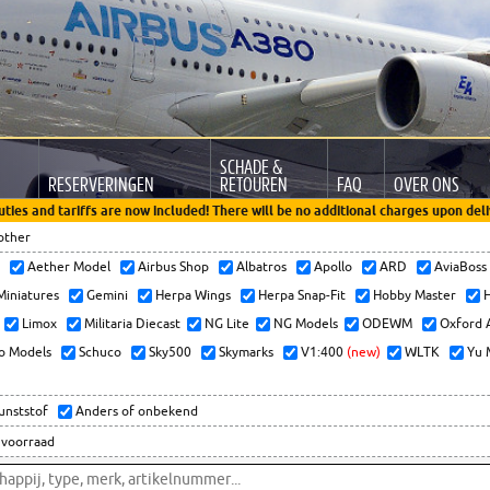
SCHADE &
RESERVERINGEN
RETOUREN
FAQ
OVER ONS
uties and tariffs are now included! There will be no additional charges upon deli
other
x
Aether Model
Airbus Shop
Albatros
Apollo
ARD
AviaBos
 Miniatures
Gemini
Herpa Wings
Herpa Snap-Fit
Hobby Master
H
Limox
Militaria Diecast
NG Lite
NG Models
ODEWM
Oxford 
o Models
Schuco
Sky500
Skymarks
V1:400
(new)
WLTK
Yu 
kunststof
Anders of onbekend
 voorraad