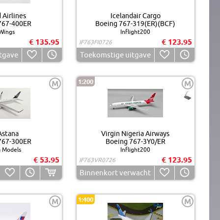
 Airlines
Icelandair Cargo
767-400ER
Boeing 767-319(ER)(BCF)
Wings
Inflight200
€ 135.95
€ 123.95
IF763FI0726
tgave
Toekomstige uitgave
1:200
M
M
Astana
Virgin Nigeria Airways
767-300ER
Boeing 767-3Y0/ER
 Models
Inflight200
€ 53.95
€ 123.95
IF763VR0726
Binnenkort verwacht
1:400
M
M