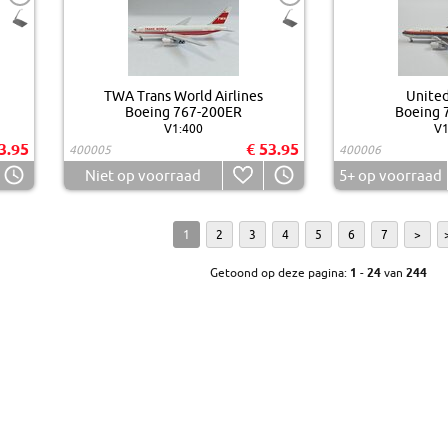
TWA Trans World Airlines
United
Boeing 767-200ER
Boeing 
V1:400
V1
3.95
€ 53.95
400005
400006
Niet op voorraad
5+
op voorraad
1
2
3
4
5
6
7
>
Getoond op deze pagina:
1
-
24
van
244