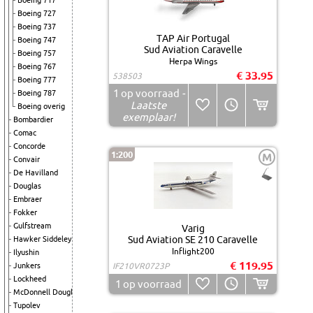
Boeing 717
Boeing 727
Boeing 737
TAP Air Portugal
Boeing 747
Sud Aviation Caravelle
Boeing 757
Herpa Wings
Boeing 767
€ 33.95
538503
Boeing 777
1
op voorraad
-
Boeing 787
Laatste
Boeing overig
exemplaar!
Bombardier
Comac
Concorde
1:200
M
Convair
De Havilland
Douglas
Embraer
Fokker
Gulfstream
Varig
Sud Aviation SE 210 Caravelle
Hawker Siddeley
Inflight200
Ilyushin
€ 119.95
Junkers
IF210VR0723P
Lockheed
1
op voorraad
McDonnell Douglas
Tupolev