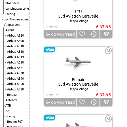
Staanders
Landingsgestellen
LTU
Overig
Sud Aviation Caravelle
Luchthaven accessoires
Herpa Wings
Vliegtuigen
€ 33.95
538527
Airbus
5+
op voorraad
Airbus A220
Airbus A300
Airbus A310
1:500
M
Airbus A318
Airbus A319
Airbus A320
Airbus A321
Airbus A330
Airbus A340
Finnair
Sud Aviation Caravelle
Airbus A350
Herpa Wings
Airbus A380
€ 32.95
Beluga
538510
Antonov
5+
op voorraad
ATR
BAC
Boeing
1:500
M
Boeing 707