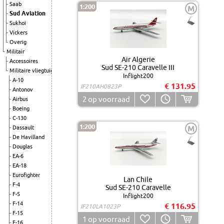
Saab
1:200
M
Sud Aviation
Sukhoi
Vickers
Overig
Militair
Air Algerie
Accessoires
Sud SE-210 Caravelle III
Militaire vliegtuigen
Inflight200
A-10
€ 131.95
IF210AH0823P
Antonov
2
op voorraad
Airbus
Boeing
C-130
1:200
M
Dassault
De Havilland
Douglas
EA-6
EA-18
Eurofighter
Lan Chile
F-4
Sud SE-210 Caravelle
F-5
Inflight200
F-14
€ 116.95
IF210LA1023P
F-15
1
op voorraad
F-16