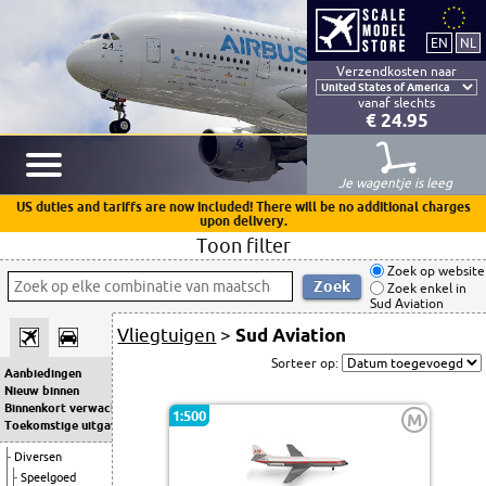
Verzendkosten naar
vanaf slechts
€ 24.95
Je wagentje is leeg
US duties and tariffs are now included! There will be no additional charges
upon delivery.
Toon filter
Zoek op website
Zoek enkel in
Sud Aviation
Vliegtuigen
>
Sud Aviation
Sorteer op:
Aanbiedingen
Nieuw binnen
Binnenkort verwacht
1:500
M
Toekomstige uitgaven
Diversen
Speelgoed