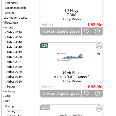
Staanders
Landingsgestellen
US Navy
Overig
T-38A
Luchthaven accessoires
Hobby Master
Vliegtuigen
€ 92.95
HA5418
Airbus
Toekomstige uitgave
Airbus A220
Airbus A300
Airbus A310
1:72
M
Airbus A318
Airbus A319
Airbus A320
Airbus A321
Airbus A330
Airbus A340
US Air Force
AT-38B "LIFT Trainer"
Airbus A350
Hobby Master
Airbus A380
€ 92.95
Beluga
HA5417
Antonov
Toekomstige uitgave
ATR
BAC
Boeing
1:200
M
Boeing 707