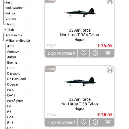
M
Saab
Sud Aviation
Sukhoi
Vickers
Overig
Militair
US Air Force
Northrop T-38A Talon
Accessoires
Hogan
Militaire vliegtuigen
€ 35.95
F7327
A-10
Antonov
2
op voorraad
Airbus
Boeing
C-130
1:200
M
Dassault
De Havilland
Douglas
EA-6
EA-18
US Air Force
Eurofighter
Northrop T-38 Talon
F-4
Hogan
F-5
€ 38.95
F7334
F-14
1
op voorraad
F-15
F-16