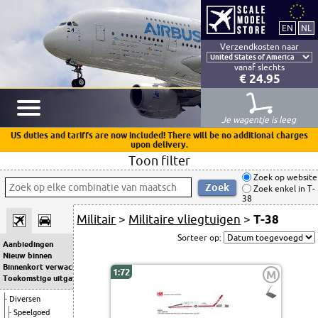
Verzendkosten naar
vanaf slechts
€ 24.95
Je wagentje is leeg
US duties and tariffs are now included! There will be no additional charges
upon delivery.
Toon filter
Zoek op website
Zoek enkel in T-
38
Militair
>
Militaire vliegtuigen
>
T-38
Sorteer op:
Aanbiedingen
Nieuw binnen
Binnenkort verwacht
1:72
M
Toekomstige uitgaven
Diversen
Speelgoed