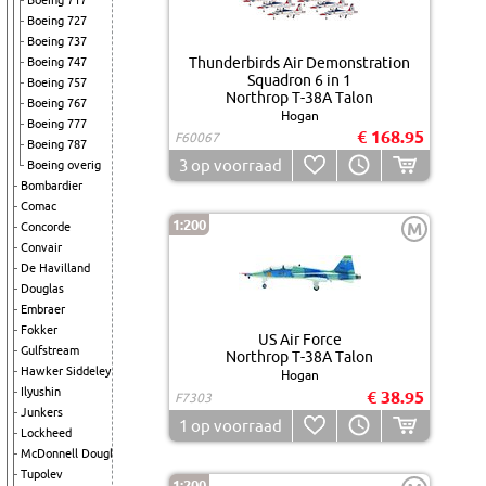
Boeing 717
Boeing 727
Boeing 737
Thunderbirds Air Demonstration
Boeing 747
Squadron 6 in 1
Boeing 757
Northrop T-38A Talon
Boeing 767
Hogan
Boeing 777
€ 168.95
F60067
Boeing 787
3
op voorraad
Boeing overig
Bombardier
Comac
1:200
M
Concorde
Convair
De Havilland
Douglas
Embraer
Fokker
US Air Force
Gulfstream
Northrop T-38A Talon
Hawker Siddeley
Hogan
Ilyushin
€ 38.95
F7303
Junkers
1
op voorraad
Lockheed
McDonnell Douglas
Tupolev
1:200