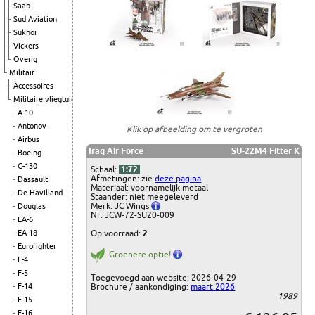
Saab
Sud Aviation
Sukhoi
Vickers
Overig
Militair
Accessoires
Militaire vliegtuigen
A-10
Antonov
Klik op afbeelding om te vergroten
Airbus
Iraq Air Force
SU-22M4 Fitter K
Boeing
C-130
Schaal:
1:72
Afmetingen: zie
deze pagina
Dassault
Materiaal: voornamelijk metaal
De Havilland
Staander: niet meegeleverd
Merk: JC Wings
Douglas
Nr: JCW-72-SU20-009
EA-6
Op voorraad:
2
EA-18
Eurofighter
Groenere optie!
F-4
F-5
Toegevoegd aan website: 2026-04-29
Brochure / aankondiging:
maart 2026
F-14
1989
F-15
F-16