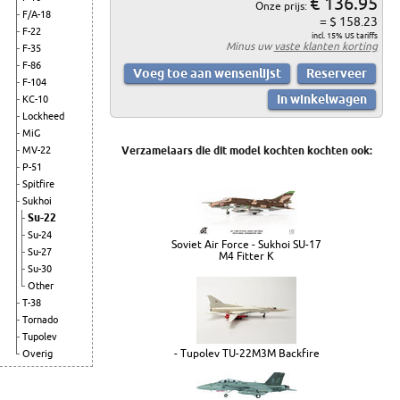
€ 136.95
Onze prijs:
F/A-18
= $ 158.23
F-22
incl. 15% US tariffs
Minus uw
vaste klanten korting
F-35
F-86
F-104
KC-10
Lockheed
MiG
Verzamelaars die dit model kochten kochten ook:
MV-22
P-51
Spitfire
Sukhoi
Su-22
Su-24
Soviet Air Force - Sukhoi SU-17
Su-27
M4 Fitter K
Su-30
Other
T-38
Tornado
Tupolev
- Tupolev TU-22M3M Backfire
Overig