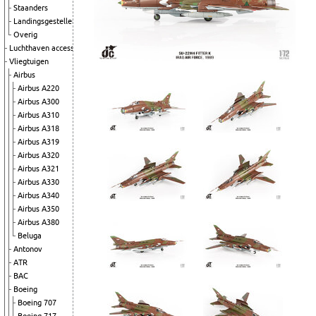
Staanders
Landingsgestellen
Overig
Luchthaven accessoires
Vliegtuigen
Airbus
Airbus A220
Airbus A300
Airbus A310
Airbus A318
Airbus A319
Airbus A320
Airbus A321
Airbus A330
Airbus A340
Airbus A350
Airbus A380
Beluga
Antonov
ATR
BAC
Boeing
Boeing 707