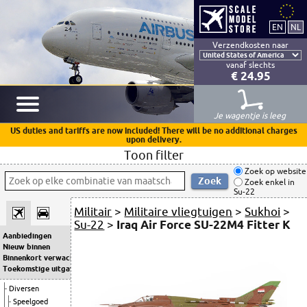
Verzendkosten naar
vanaf slechts
€ 24.95
Je wagentje is leeg
US duties and tariffs are now included! There will be no additional charges
upon delivery.
Toon filter
Zoek op website
Zoek enkel in
Su-22
Militair
>
Militaire vliegtuigen
>
Sukhoi
>
Su-22
>
Iraq Air Force SU-22M4 Fitter K
Aanbiedingen
Nieuw binnen
Binnenkort verwacht
Toekomstige uitgaven
Diversen
Speelgoed