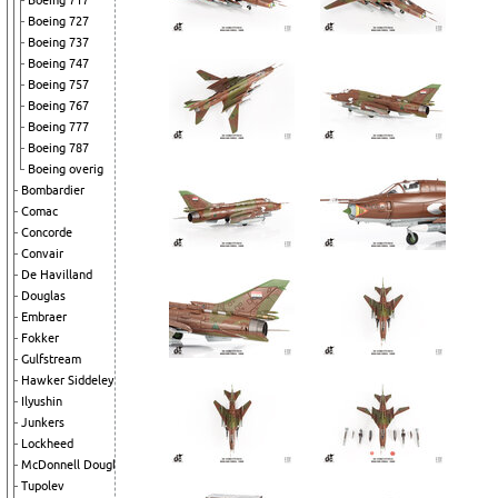
Boeing 717
Boeing 727
Boeing 737
Boeing 747
Boeing 757
Boeing 767
Boeing 777
Boeing 787
Boeing overig
Bombardier
Comac
Concorde
Convair
De Havilland
Douglas
Embraer
Fokker
Gulfstream
Hawker Siddeley
Ilyushin
Junkers
Lockheed
McDonnell Douglas
Tupolev