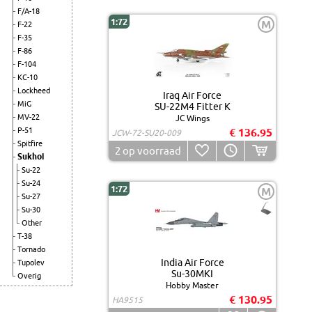
F/A-18
1:72
M
F-22
F-35
F-86
F-104
KC-10
Lockheed
Iraq Air Force
MiG
SU-22M4 Fitter K
MV-22
JC Wings
P-51
€ 136.95
JCW-72-SU20-009
Spitfire
2
op voorraad
Sukhoi
Su-22
Su-24
1:72
M
Su-27
Su-30
Other
T-38
Tornado
India Air Force
Tupolev
Su-30MKI
Overig
Hobby Master
€ 130.95
HA9515