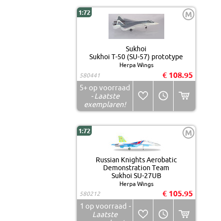
1:72
M
Sukhoi
Sukhoi T-50 (SU-57) prototype
Herpa Wings
€ 108.95
580441
5+
op voorraad
- Laatste
exemplaren!
1:72
M
Russian Knights Aerobatic
Demonstration Team
Sukhoi SU-27UB
Herpa Wings
€ 105.95
580212
1
op voorraad
-
Laatste