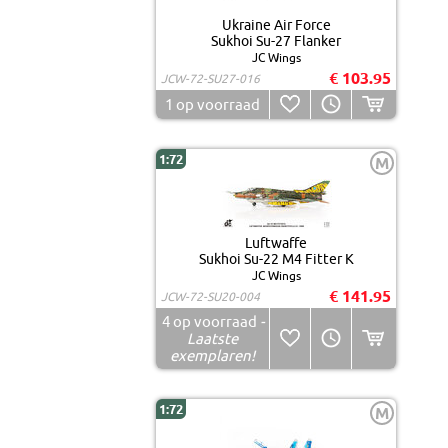
Ukraine Air Force
Sukhoi Su-27 Flanker
JC Wings
€ 103.95
JCW-72-SU27-016
1
op voorraad
1:72
M
Luftwaffe
Sukhoi Su-22 M4 Fitter K
JC Wings
€ 141.95
JCW-72-SU20-004
4
op voorraad
-
Laatste
exemplaren!
1:72
M