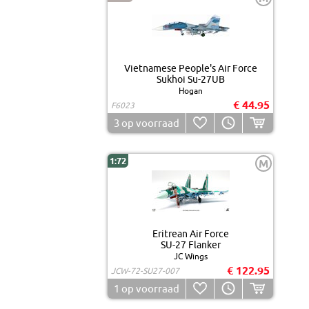
Vietnamese People's Air Force
Sukhoi Su-27UB
Hogan
€ 44.95
F6023
3
op voorraad
1:72
M
Eritrean Air Force
SU-27 Flanker
JC Wings
€ 122.95
JCW-72-SU27-007
1
op voorraad