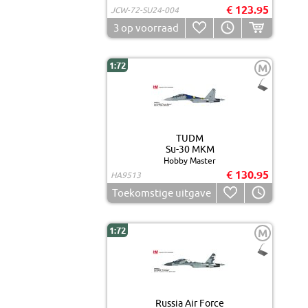
€ 123.95
JCW-72-SU24-004
3
op voorraad
1:72
M
TUDM
Su-30 MKM
Hobby Master
€ 130.95
HA9513
Toekomstige uitgave
1:72
M
Russia Air Force