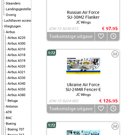
Staanders
Landingsgestellen
Russian Air Force
Overig
SU-30M2 Flanker
Luchthaven accessoires
JC Wings
Vliegtuigen
€ 97.95
JCW-72-SU30-012
Airbus
Toekomstige uitgave
Airbus A220
Airbus A300
Airbus A310
1:72
M
Airbus A318
Airbus A319
Airbus A320
Airbus A321
Airbus A330
Airbus A340
Ukraine Air Force
SU-24MR Fencer-E
Airbus A350
JC Wings
Airbus A380
€ 126.95
Beluga
JCW-72-SU24-003
Antonov
Toekomstige uitgave
ATR
BAC
Boeing
1:72
M
Boeing 707