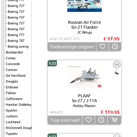
Boeing 717
Boeing 727
Boeing 737
Boeing 747
Russian Air Force
Boeing 757
SU-27 Flanker
Boeing 767
JC Wings
Boeing 777
€ 97.95
JCW-72-SU27-015
Boeing 787
Toekomstige uitgave
Boeing overig
Bombardier
Comac
1:72
M
Concorde
Convair
De Havilland
Douglas
Embraer
Fokker
PLAAF
Gulfstream
Su-27 / J-11A
Hawker Siddeley
Hobby Master
Ilyushin
€ 119.95
HA6025
Junkers
1
op voorraad
Lockheed
McDonnell Douglas
Tupolev
1:72