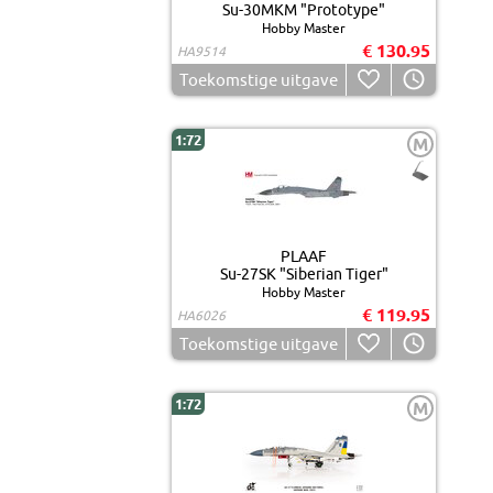
Su-30MKM "Prototype"
Hobby Master
€ 130.95
HA9514
Toekomstige uitgave
1:72
M
PLAAF
Su-27SK "Siberian Tiger"
Hobby Master
€ 119.95
HA6026
Toekomstige uitgave
1:72
M