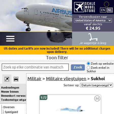
Verzendkosten naar
vanaf slechts
€ 24.95
Je wagentje is leeg
US duties and tariffs are now included! There will be no additional charges
upon delivery.
Toon filter
Zoek op website
Zoek enkel in
Sukhoi
Militair
>
Militaire vliegtuigen
>
Sukhoi
Sorteer op:
Aanbiedingen
Nieuw binnen
Binnenkort verwacht
1:72
M
Toekomstige uitgaven
Diversen
Speelgoed