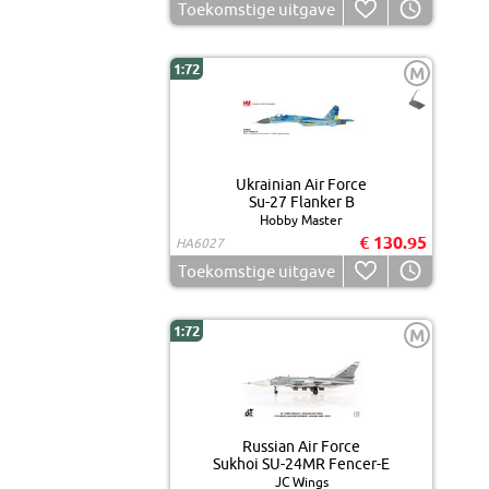
Toekomstige uitgave
1:72
M
Ukrainian Air Force
Su-27 Flanker B
Hobby Master
€ 130.95
HA6027
Toekomstige uitgave
1:72
M
Russian Air Force
Sukhoi SU-24MR Fencer-E
JC Wings