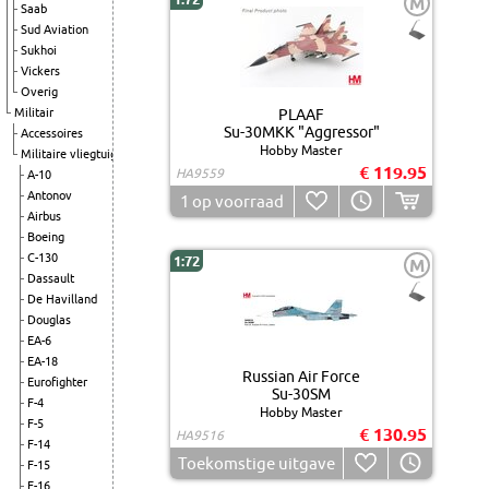
M
Saab
Sud Aviation
Sukhoi
Vickers
Overig
Militair
PLAAF
Su-30MKK "Aggressor"
Accessoires
Hobby Master
Militaire vliegtuigen
€ 119.95
HA9559
A-10
Antonov
1
op voorraad
Airbus
Boeing
C-130
1:72
M
Dassault
De Havilland
Douglas
EA-6
EA-18
Russian Air Force
Eurofighter
Su-30SM
F-4
Hobby Master
F-5
€ 130.95
HA9516
F-14
Toekomstige uitgave
F-15
F-16