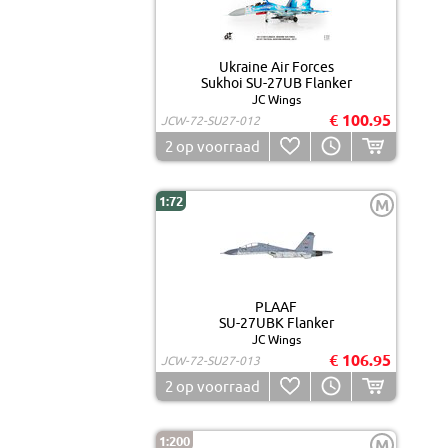
Ukraine Air Forces
Sukhoi SU-27UB Flanker
JC Wings
€ 100.95
JCW-72-SU27-012
2
op voorraad
1:72
M
PLAAF
SU-27UBK Flanker
JC Wings
€ 106.95
JCW-72-SU27-013
2
op voorraad
1:200
M