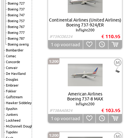
Boeing 727
Boeing 737
Boeing 747
Continental Airlines (United Airlines)
Boeing 757
Boeing 737-924/ER
Boeing 767
Inflight200
Boeing 777
€ 110.95
IF739CO0224
Boeing 787
1
op voorraad
Boeing overig
Bombardier
Comac
1:200
M
Concorde
Convair
De Havilland
Douglas
Embraer
Fokker
American Airlines
Gulfstream
Boeing 737-8 MAX
Hawker Siddeley
Inflight200
Ilyushin
€ 103.95
IF738AA0824
Junkers
1
op voorraad
Lockheed
McDonnell Douglas
Tupolev
1:200
M