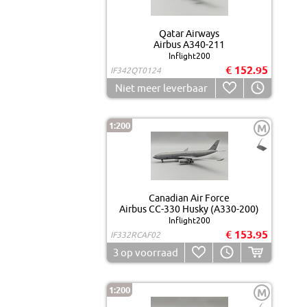
Qatar Airways
Airbus A340-211
Inflight200
€ 152.95
IF342QT0124
Niet meer leverbaar
1:200
M
Canadian Air Force
Airbus CC-330 Husky (A330-200)
Inflight200
€ 153.95
IF332RCAF02
3
op voorraad
1:200
M