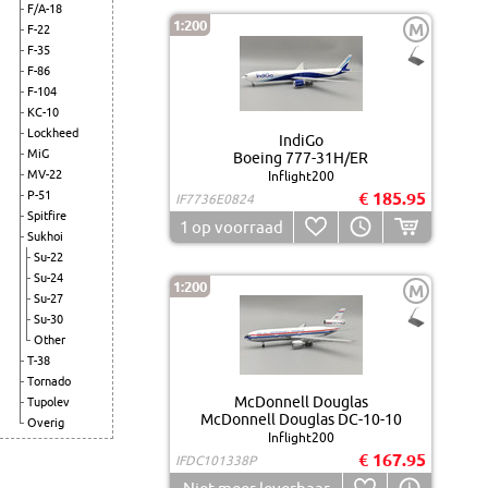
F/A-18
1:200
M
F-22
F-35
F-86
F-104
KC-10
Lockheed
IndiGo
MiG
Boeing 777-31H/ER
MV-22
Inflight200
P-51
€ 185.95
IF7736E0824
Spitfire
1
op voorraad
Sukhoi
Su-22
Su-24
1:200
M
Su-27
Su-30
Other
T-38
Tornado
McDonnell Douglas
Tupolev
McDonnell Douglas DC-10-10
Overig
Inflight200
€ 167.95
IFDC101338P