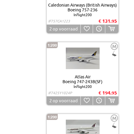
Caledonian Airways (British Airways)
Boeing 757-236
Inflight200
€ 131.95
IF757CA1223
2
op voorraad
1:200
M
Atlas Air
Boeing 747-243B(SF)
Inflight200
€ 194.95
IF7425Y1024P
2
op voorraad
1:200
M