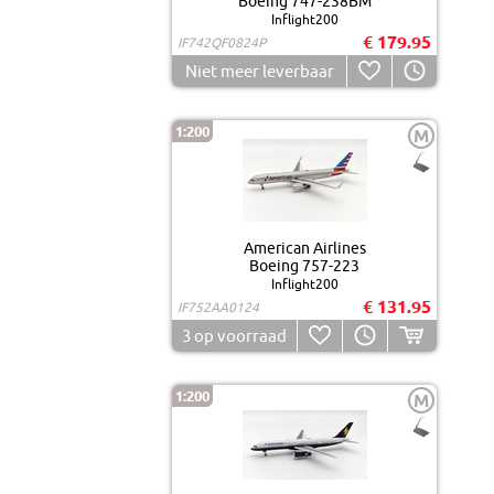
Boeing 747-238BM
Inflight200
€ 179.95
IF742QF0824P
Niet meer leverbaar
1:200
M
American Airlines
Boeing 757-223
Inflight200
€ 131.95
IF752AA0124
3
op voorraad
1:200
M