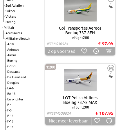
Saab
Sud Aviation
Sukhoi
Vickers
Overig
Militair
Gol Transportes Aereos
Boeing 737-8EH
Accessoires
Inflight200
Militaire vliegtuigen
€ 97.95
IF738G30524
A-10
Antonov
2
op voorraad
Airbus
Boeing
C-130
1:200
M
Dassault
De Havilland
Douglas
EA-6
EA-18
LOT Polish Airlines
Eurofighter
Boeing 737-8 MAX
F-4
Inflight200
F-5
€ 107.95
IF738MLO0824
F-14
Niet meer leverbaar
F-15
F-16