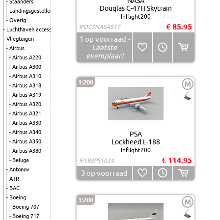
NASA
Staanders
Douglas C-47H Skytrain
Landingsgestellen
Inflight200
Overig
€ 85.95
IFDC3NASA817
Luchthaven accessoires
1
op voorraad
-
Vliegtuigen
Laatste
Airbus
exemplaar!
Airbus A220
Airbus A300
Airbus A310
1:200
M
Airbus A318
Airbus A319
Airbus A320
Airbus A321
Airbus A330
Airbus A340
PSA
Lockheed L-188
Airbus A350
Inflight200
Airbus A380
€ 114.95
Beluga
IF188PS1024
Antonov
3
op voorraad
ATR
BAC
Boeing
1:200
M
Boeing 707
Boeing 717