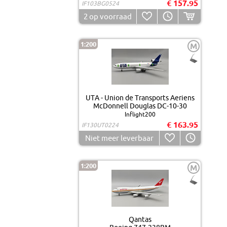
€ 157.95
IF103BG0524
2
op voorraad
1:200
M
UTA - Union de Transports Aeriens
McDonnell Douglas DC-10-30
Inflight200
€ 163.95
IF130UT0224
Niet meer leverbaar
1:200
M
Qantas