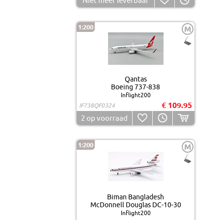
Niet meer leverbaar
1:200
M
Qantas
Boeing 737-838
Inflight200
€ 109.95
IF738QF0324
2
op voorraad
1:200
M
Biman Bangladesh
McDonnell Douglas DC-10-30
Inflight200