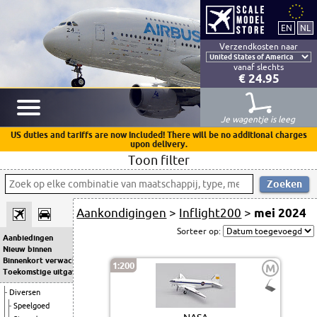
Verzendkosten naar
vanaf slechts
€ 24.95
Je wagentje is leeg
US duties and tariffs are now included! There will be no additional charges
upon delivery.
Toon filter
Aankondigingen
>
Inflight200
>
mei 2024
Sorteer op:
Aanbiedingen
Nieuw binnen
Binnenkort verwacht
1:200
M
Toekomstige uitgaven
Diversen
Speelgoed