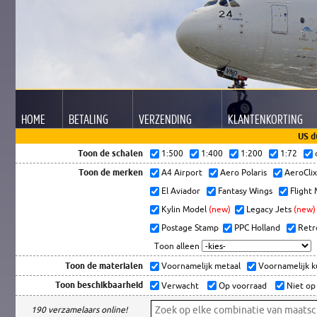
HOME
BETALING
VERZENDING
KLANTEN
KORTING
US d
Toon de schalen
1:500
1:400
1:200
1:72
Toon de merken
A4 Airport
Aero Polaris
AeroCli
El Aviador
Fantasy Wings
Flight
Kylin Model
(new)
Legacy Jets
(new)
Postage Stamp
PPC Holland
Retr
Toon alleen
Toon de materialen
Voornamelijk metaal
Voornamelijk 
Toon beschikbaarheid
Verwacht
Op voorraad
Niet op
190 verzamelaars online!