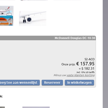
McDonnell Douglas DC-10-30
S2-ACO
€ 157.95
Onze prijs:
= $ 182.31
incl. 15% US tariffs
Minus uw
vaste klanten korting
k: