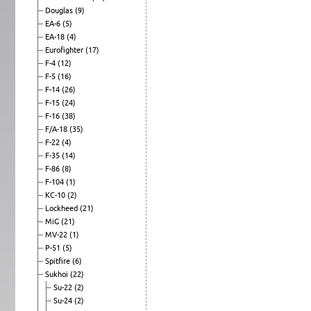
Douglas
(9)
EA-6
(5)
EA-18
(4)
Eurofighter
(17)
F-4
(12)
F-5
(16)
F-14
(26)
F-15
(24)
F-16
(38)
F/A-18
(35)
F-22
(4)
F-35
(14)
F-86
(8)
F-104
(1)
KC-10
(2)
Lockheed
(21)
MiG
(21)
MV-22
(1)
P-51
(5)
Spitfire
(6)
Sukhoi
(22)
Su-22
(2)
Su-24
(2)