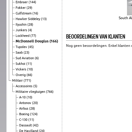
Embraer
(144)
Fokker
(29)
Gulfstream
(16)
South A
Hawker Siddeley
(13)
Ilyushin
(28)
Junkers
(4)
BEOORDELINGEN VAN KLANTEN
Lockheed
(77)
McDonnell Douglas
(166)
Nog geen beoordelingen. Enkel klanten d
Tupolev
(45)
Saab
(23)
Sud Aviation
(6)
Sukhoi
(11)
Vickers
(10)
Overig
(66)
Militair
(771)
Accessoires
(5)
Militaire vliegtuigen
(766)
A-10
(10)
Antonov
(20)
Airbus
(28)
Boeing
(124)
C-130
(11)
Dassault
(42)
De Havilland
(24)