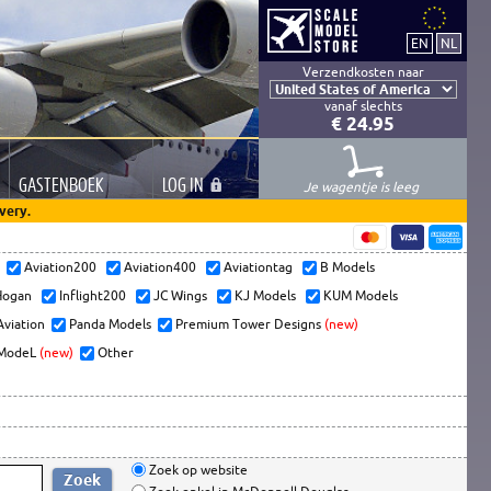
Verzendkosten naar
vanaf slechts
€ 24.95
GASTEN
BOEK
LOG
IN
Je wagentje is leeg
very.
s
Aviation200
Aviation400
Aviationtag
B Models
ogan
Inflight200
JC Wings
KJ Models
KUM Models
Aviation
Panda Models
Premium Tower Designs
(new)
ModeL
(new)
Other
Zoek op website