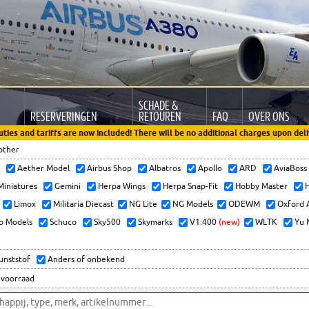
SCHADE &
RESERVERINGEN
RETOUREN
FAQ
OVER ONS
uties and tariffs are now included! There will be no additional charges upon deli
other
x
Aether Model
Airbus Shop
Albatros
Apollo
ARD
AviaBos
 Miniatures
Gemini
Herpa Wings
Herpa Snap-Fit
Hobby Master
H
Limox
Militaria Diecast
NG Lite
NG Models
ODEWM
Oxford 
o Models
Schuco
Sky500
Skymarks
V1:400
(new)
WLTK
Yu 
kunststof
Anders of onbekend
 voorraad