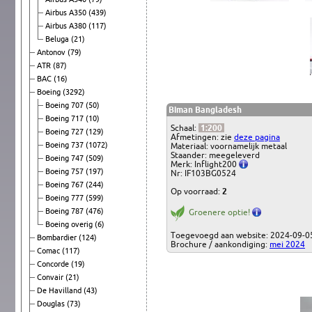
Airbus A350
(439)
Airbus A380
(117)
Beluga
(21)
Antonov
(79)
ATR
(87)
BAC
(16)
Boeing
(3292)
Boeing 707
(50)
Biman Bangladesh
Boeing 717
(10)
Schaal:
1:200
Boeing 727
(129)
Afmetingen: zie
deze pagina
Boeing 737
(1072)
Materiaal: voornamelijk metaal
Staander: meegeleverd
Boeing 747
(509)
Merk: Inflight200
Boeing 757
(197)
Nr: IF103BG0524
Boeing 767
(244)
Op voorraad:
2
Boeing 777
(599)
Boeing 787
(476)
Groenere optie!
Boeing overig
(6)
Toegevoegd aan website: 2024-09-0
Bombardier
(124)
Brochure / aankondiging:
mei 2024
Comac
(117)
Concorde
(19)
Convair
(21)
De Havilland
(43)
Douglas
(73)