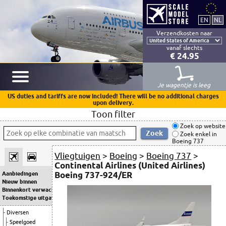
Verzendkosten naar
vanaf slechts
€ 24.95
Je wagentje is leeg
US duties and tariffs are now included! There will be no additional charges
upon delivery.
Toon filter
Zoek op website
Zoek enkel in
Boeing 737
Vliegtuigen
>
Boeing
>
Boeing 737
>
Continental Airlines (United Airlines)
Boeing 737-924/ER
Aanbiedingen
Nieuw binnen
Binnenkort verwacht
Toekomstige uitgaven
Diversen
Speelgoed