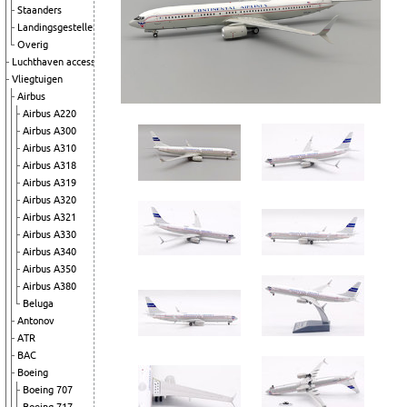
Staanders
Landingsgestellen
Overig
Luchthaven accessoires
Vliegtuigen
Airbus
Airbus A220
Airbus A300
Airbus A310
Airbus A318
Airbus A319
Airbus A320
Airbus A321
Airbus A330
Airbus A340
Airbus A350
Airbus A380
Beluga
Antonov
ATR
BAC
Boeing
Boeing 707