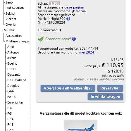
Saab
Schaal:
1:200
Afmetingen: zie
deze pagina
Sud Aviation
Materiaal: voornamelijk metaal
Sukhoi
Staander: meegeleverd
Merk: Inflight200
Vickers
Nr: IF739CO0224
Overig
Op voorraad:
1
Militair
Accessoires
Groenere optie!
Militaire vliegtuigen
A-10
Toegevoegd aan website: 2024-11-14
Brochure / aankondiging:
mei 2024
Antonov
Airbus
N75435
Boeing
€ 110.95
Onze prijs:
C-130
= $ 128.19
Dassault
incl. 15% US tariffs
Minus uw
vaste klanten korting
De Havilland
Douglas
EA-6
EA-18
Eurofighter
F-4
Verzamelaars die dit model kochten kochten ook:
F-5
F-14
F-15
F-16