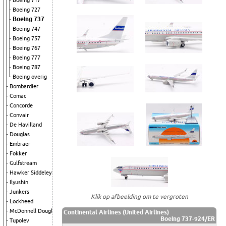
Boeing 717
Boeing 727
Boeing 737
Boeing 747
Boeing 757
Boeing 767
Boeing 777
Boeing 787
Boeing overig
Bombardier
Comac
Concorde
Convair
De Havilland
Douglas
Embraer
Fokker
Gulfstream
Hawker Siddeley
Ilyushin
Junkers
Klik op afbeelding om te vergroten
Lockheed
McDonnell Douglas
Continental Airlines (United Airlines)
Boeing 737-924/ER
Tupolev