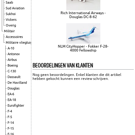
Saab
Sud Aviation
Rich International Airways -
Sukhoi
Douglas DC-8-62
Vickers
Overig
Militair
Accessoires
Militaire vliegtuigen
NLM CityHopper - Fokker F-28-
A-10
4000 Fellowship
Antonov
Airbus
BEOORDELINGEN VAN KLANTEN
Boeing
C-130
Nog geen beoordelingen. Enkel klanten die dit artikel
Dassault
hebben gekocht kunnen een review schrijven.
De Havilland
Douglas
EA-6
EA-18
Eurofighter
F-4
F-5
F-14
F-15
F-16