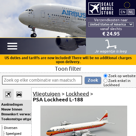
Verzendkosten naar
vanaf slechts
€ 24.95
Je wagentje is leeg
US duties and tariffs are now included! There will be no additional charges
upon delivery.
Toon filter
Zoek op website
Zoek enkel in
Lockheed
Vliegtuigen
>
Lockheed
>
PSA Lockheed L-188
Aanbiedingen
Nieuw binnen
Binnenkort verwacht
Toekomstige uitgaven
Diversen
Speelgoed