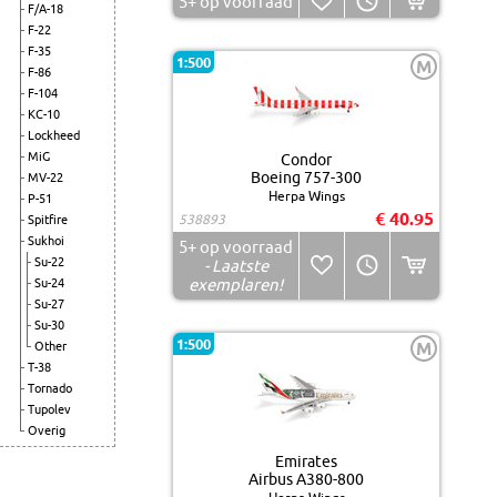
5+
op voorraad
F/A-18
F-22
F-35
1:500
M
F-86
F-104
KC-10
Lockheed
MiG
Condor
Boeing 757-300
MV-22
Herpa Wings
P-51
€ 40.95
538893
Spitfire
Sukhoi
5+
op voorraad
Su-22
- Laatste
exemplaren!
Su-24
Su-27
Su-30
1:500
M
Other
T-38
Tornado
Tupolev
Overig
Emirates
Airbus A380-800