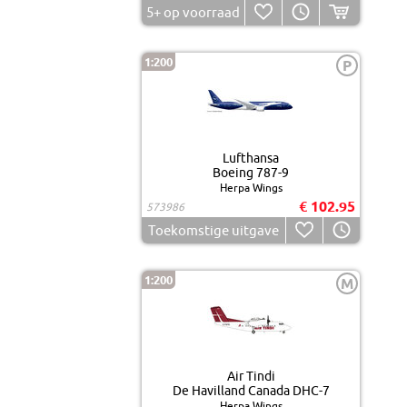
5+
op voorraad
1:200
P
Lufthansa
Boeing 787-9
Herpa Wings
€ 102.95
573986
Toekomstige uitgave
1:200
M
Air Tindi
De Havilland Canada DHC-7
Herpa Wings