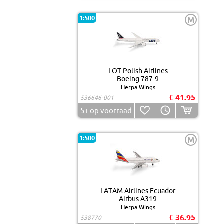
1:500
M
LOT Polish Airlines
Boeing 787-9
Herpa Wings
€ 41.95
536646-001
5+
op voorraad
1:500
M
LATAM Airlines Ecuador
Airbus A319
Herpa Wings
€ 36.95
538770