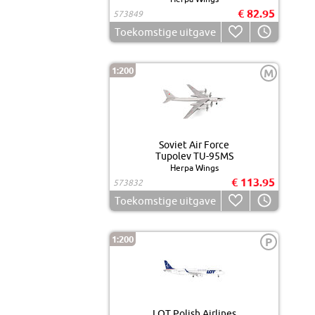
€ 82.95
573849
Toekomstige uitgave
1:200
M
Soviet Air Force
Tupolev TU-95MS
Herpa Wings
€ 113.95
573832
Toekomstige uitgave
1:200
P
LOT Polish Airlines