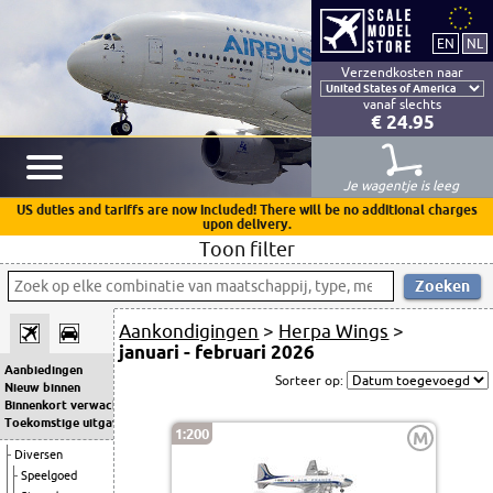
Verzendkosten naar
vanaf slechts
€ 24.95
Je wagentje is leeg
US duties and tariffs are now included! There will be no additional charges
upon delivery.
Toon filter
Aankondigingen
>
Herpa Wings
>
januari - februari 2026
Aanbiedingen
Sorteer op:
Nieuw binnen
Binnenkort verwacht
Toekomstige uitgaven
1:200
M
Diversen
Speelgoed