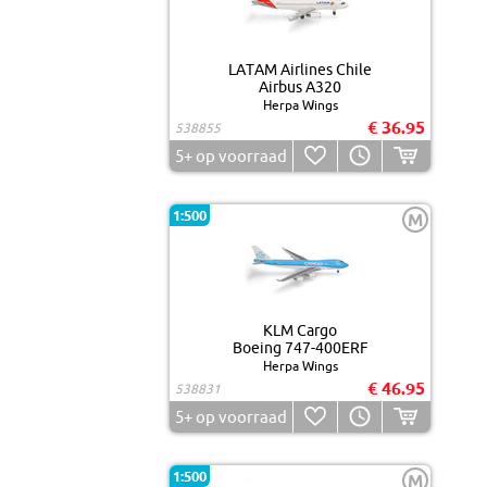
LATAM Airlines Chile
Airbus A320
Herpa Wings
€ 36.95
538855
5+
op voorraad
1:500
M
KLM Cargo
Boeing 747-400ERF
Herpa Wings
€ 46.95
538831
5+
op voorraad
1:500
M