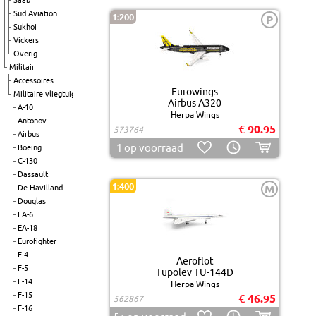
Saab
Sud Aviation
1:200
P
Sukhoi
Vickers
Overig
Militair
Accessoires
Eurowings
Militaire vliegtuigen
Airbus A320
A-10
Herpa Wings
Antonov
€ 90.95
573764
Airbus
1
op voorraad
Boeing
C-130
Dassault
1:400
M
De Havilland
Douglas
EA-6
EA-18
Eurofighter
F-4
Aeroflot
F-5
Tupolev TU-144D
F-14
Herpa Wings
F-15
€ 46.95
562867
F-16