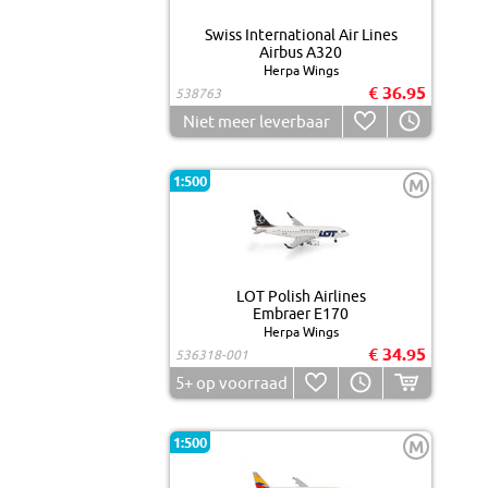
Swiss International Air Lines
Airbus A320
Herpa Wings
€ 36.95
538763
Niet meer leverbaar
1:500
M
LOT Polish Airlines
Embraer E170
Herpa Wings
€ 34.95
536318-001
5+
op voorraad
1:500
M