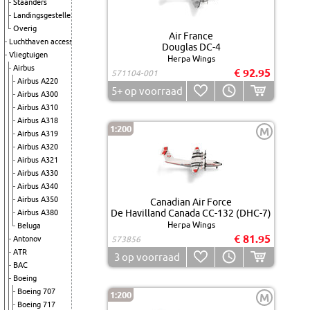
Staanders
Landingsgestellen
Overig
Air France
Luchthaven accessoires
Douglas DC-4
Vliegtuigen
Herpa Wings
Airbus
€ 92.95
571104-001
Airbus A220
5+
op voorraad
Airbus A300
Airbus A310
Airbus A318
1:200
M
Airbus A319
Airbus A320
Airbus A321
Airbus A330
Airbus A340
Airbus A350
Canadian Air Force
De Havilland Canada CC-132 (DHC-7)
Airbus A380
Herpa Wings
Beluga
€ 81.95
Antonov
573856
ATR
3
op voorraad
BAC
Boeing
Boeing 707
1:200
M
Boeing 717