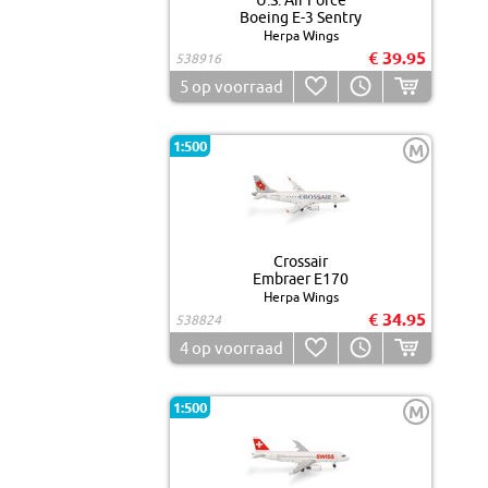
U.S. Air Force
Boeing E-3 Sentry
Herpa Wings
€ 39.95
538916
5
op voorraad
1:500
M
Crossair
Embraer E170
Herpa Wings
€ 34.95
538824
4
op voorraad
1:500
M