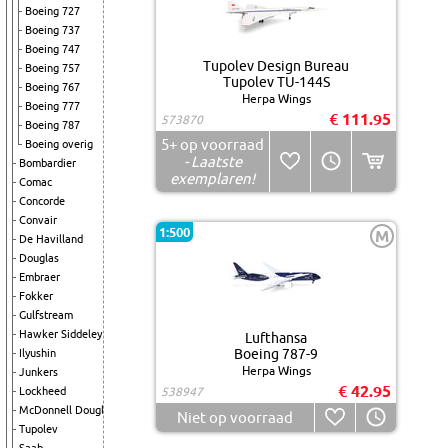
Boeing 727
Boeing 737
Boeing 747
Tupolev Design Bureau
Boeing 757
Tupolev TU-144S
Boeing 767
Herpa Wings
Boeing 777
€ 111.95
573870
Boeing 787
5+
op voorraad
Boeing overig
- Laatste
Bombardier
exemplaren!
Comac
Concorde
Convair
1:500
M
De Havilland
Douglas
Embraer
Fokker
Gulfstream
Hawker Siddeley
Lufthansa
Boeing 787-9
Ilyushin
Herpa Wings
Junkers
€ 42.95
Lockheed
538947
McDonnell Douglas
Niet op voorraad
Tupolev