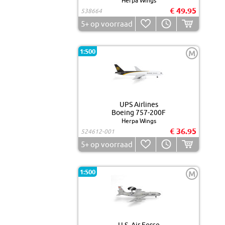
Herpa Wings
€ 49.95
538664
5+
op voorraad
1:500
M
UPS Airlines
Boeing 757-200F
Herpa Wings
€ 36.95
524612-001
5+
op voorraad
1:500
M