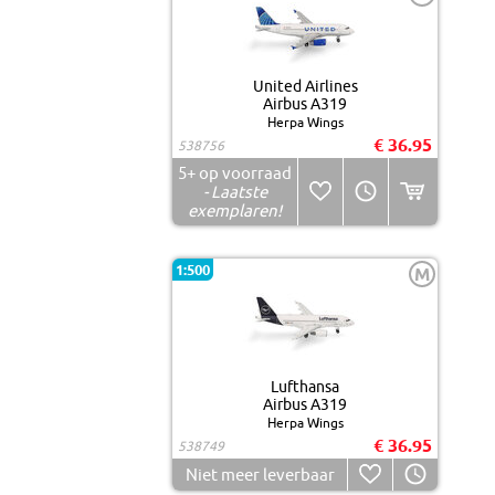
United Airlines
Airbus A319
Herpa Wings
€ 36.95
538756
5+
op voorraad
- Laatste
exemplaren!
1:500
M
Lufthansa
Airbus A319
Herpa Wings
€ 36.95
538749
Niet meer leverbaar