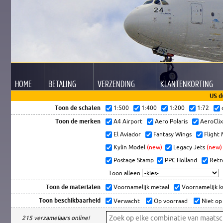
HOME
BETALING
VERZENDING
KLANTEN
KORTING
US d
Toon de schalen
1:500
1:400
1:200
1:72
Toon de merken
A4 Airport
Aero Polaris
AeroCli
El Aviador
Fantasy Wings
Flight
Kylin Model
(new)
Legacy Jets
(new)
Postage Stamp
PPC Holland
Retr
Toon alleen
Toon de materialen
Voornamelijk metaal
Voornamelijk 
Toon beschikbaarheid
Verwacht
Op voorraad
Niet op
215 verzamelaars online!