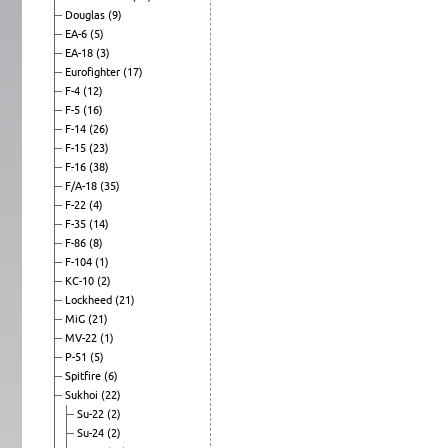
Douglas
(9)
EA-6
(5)
EA-18
(3)
Eurofighter
(17)
F-4
(12)
F-5
(16)
F-14
(26)
F-15
(23)
F-16
(38)
F/A-18
(35)
F-22
(4)
F-35
(14)
F-86
(8)
F-104
(1)
KC-10
(2)
Lockheed
(21)
MiG
(21)
MV-22
(1)
P-51
(5)
Spitfire
(6)
Sukhoi
(22)
Su-22
(2)
Su-24
(2)