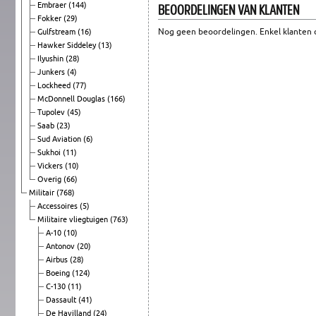
BEOORDELINGEN VAN KLANTEN
Embraer
(144)
Fokker
(29)
Nog geen beoordelingen. Enkel klanten d
Gulfstream
(16)
Hawker Siddeley
(13)
Ilyushin
(28)
Junkers
(4)
Lockheed
(77)
McDonnell Douglas
(166)
Tupolev
(45)
Saab
(23)
Sud Aviation
(6)
Sukhoi
(11)
Vickers
(10)
Overig
(66)
Militair
(768)
Accessoires
(5)
Militaire vliegtuigen
(763)
A-10
(10)
Antonov
(20)
Airbus
(28)
Boeing
(124)
C-130
(11)
Dassault
(41)
De Havilland
(24)