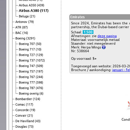
Airbus A350
(439)
Airbus A380
(117)
Beluga
(21)
Emirates
Antonov
(79)
Since 2024, Emirates has been the o
partnership, the Dubai-based carrier 
ATR
(87)
Schaal:
1:500
BAC
(16)
Afmetingen: zie
deze pagina
Boeing
(3291)
Materiaal: voornamelijk metaal
Staander: niet meegeleverd
Boeing 707
(50)
Merk: Herpa Wings
Boeing 717
(10)
Nr: 538664
Boeing 727
(129)
Op voorraad:
5+
Boeing 737
(1072)
Boeing 747
(509)
Toegevoegd aan website: 2026-03-2
Brochure / aankondiging:
januari - f
Boeing 757
(197)
Boeing 767
(244)
Boeing 777
(598)
Boeing 787
(476)
Boeing overig
(6)
Bombardier
(124)
Comac
(117)
Concorde
(19)
Convair
(21)
Cond
De Havilland
(43)
Douglas
(73)