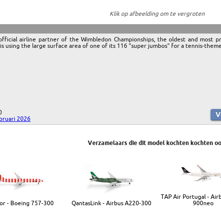
Klik op afbeelding om te vergroten
fficial airline partner of the Wimbledon Championships, the oldest and most pre
is using the large surface area of one of its 116 "super jumbos" for a tennis-them
0
ebruari 2026
Verzamelaars die dit model kochten kochten oo
TAP Air Portugal - Air
or - Boeing 757-300
QantasLink - Airbus A220-300
900neo