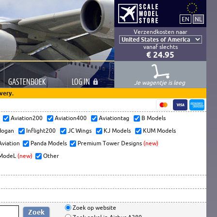
Verzendkosten naar
vanaf slechts
€ 24.95
GASTEN
BOEK
LOG
IN
Je wagentje is leeg
very.
s
Aviation200
Aviation400
Aviationtag
B Models
ogan
Inflight200
JC Wings
KJ Models
KUM Models
Aviation
Panda Models
Premium Tower Designs
(new)
ModeL
(new)
Other
Zoek op website