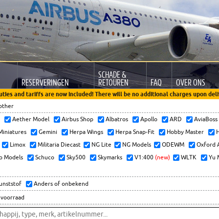
SCHADE &
RESERVERINGEN
RETOUREN
FAQ
OVER ONS
uties and tariffs are now included! There will be no additional charges upon deli
other
x
Aether Model
Airbus Shop
Albatros
Apollo
ARD
AviaBos
 Miniatures
Gemini
Herpa Wings
Herpa Snap-Fit
Hobby Master
H
Limox
Militaria Diecast
NG Lite
NG Models
ODEWM
Oxford 
o Models
Schuco
Sky500
Skymarks
V1:400
(new)
WLTK
Yu 
kunststof
Anders of onbekend
 voorraad