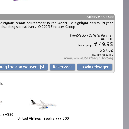
Airbus A380-800
stigious tennis tournament in the world. To highlight this multi-year
ed striking special livery. © 2025 Emirates Group
Wimbledon Official Partner
A6-EOE
€ 49.95
Onze prijs:
= $ 57.62
incl. 15% US tariffs
Minus uw
vaste klanten korting
k:
bus A330-
United Airlines - Boeing 777-200