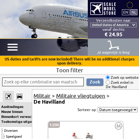
Verzendkosten naar
vanaf slechts
€ 24.95
Je wagentje is leeg
US duties and tariffs are now included! There will be no additional charges
upon delivery.
Toon filter
Zoek op website
Zoek enkel in
De Havilland
Militair
>
Militaire vliegtuigen
>
De Havilland
Aanbiedingen
Sorteer op:
Nieuw binnen
Binnenkort verwacht
Toekomstige uitgaven
1:200
M
Diversen
Speelgoed