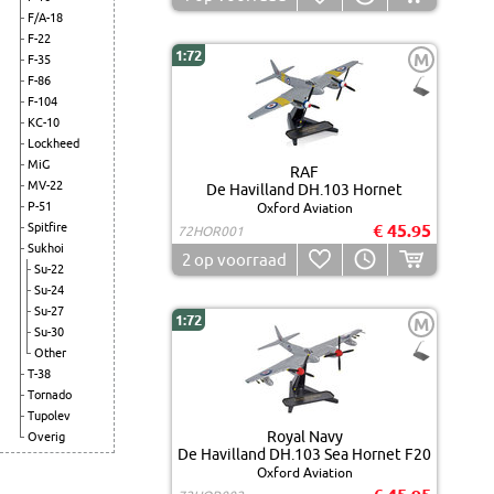
F/A-18
F-22
1:72
M
F-35
F-86
F-104
KC-10
Lockheed
MiG
RAF
MV-22
De Havilland DH.103 Hornet
P-51
Oxford Aviation
Spitfire
€ 45.95
72HOR001
Sukhoi
2
op voorraad
Su-22
Su-24
Su-27
1:72
M
Su-30
Other
T-38
Tornado
Tupolev
Royal Navy
Overig
De Havilland DH.103 Sea Hornet F20
Oxford Aviation