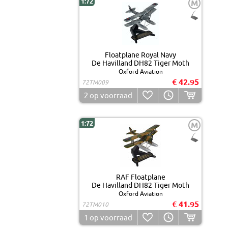
1:72
M
Floatplane Royal Navy
De Havilland DH82 Tiger Moth
Oxford Aviation
€ 42.95
72TM009
2
op voorraad
1:72
M
RAF Floatplane
De Havilland DH82 Tiger Moth
Oxford Aviation
€ 41.95
72TM010
1
op voorraad