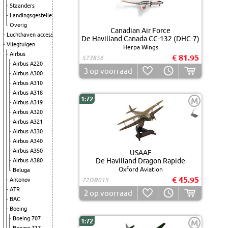
Staanders
Landingsgestellen
Overig
Canadian Air Force
Luchthaven accessoires
De Havilland Canada CC-132 (DHC-7)
Vliegtuigen
Herpa Wings
Airbus
€ 81.95
573856
Airbus A220
3
op voorraad
Airbus A300
Airbus A310
Airbus A318
1:72
M
Airbus A319
Airbus A320
Airbus A321
Airbus A330
Airbus A340
Airbus A350
USAAF
De Havilland Dragon Rapide
Airbus A380
Oxford Aviation
Beluga
€ 45.95
Antonov
72DR015
ATR
2
op voorraad
BAC
Boeing
Boeing 707
1:72
M