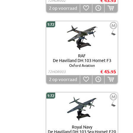
€ 45.95
72HOR002
2
op voorraad
1:72
M
RAF
De Havilland DH.103 Hornet F3
Oxford Aviation
€ 45.95
72HOR003
2
op voorraad
1:72
M
Royal Navy
De Havilland DH.103 Sea Hornet F20