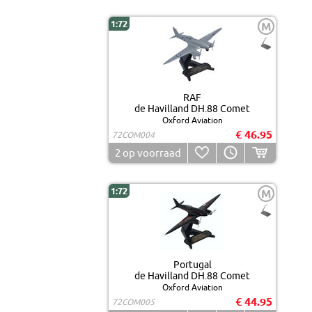
1:72
M
RAF
de Havilland DH.88 Comet
Oxford Aviation
€ 46.95
72COM004
2
op voorraad
1:72
M
Portugal
de Havilland DH.88 Comet
Oxford Aviation
€ 44.95
72COM005