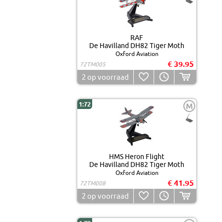
RAF
De Havilland DH82 Tiger Moth
Oxford Aviation
€ 39.95
72TM005
2
op voorraad
1:72
M
HMS Heron Flight
De Havilland DH82 Tiger Moth
Oxford Aviation
€ 41.95
72TM008
2
op voorraad