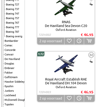
Boeing 717
Boeing 727
Boeing 737
Boeing 747
Boeing 757
RNAS
Boeing 767
De Havilland Sea Devon C20
Boeing 777
Oxford Aviation
Boeing 787
€ 46.95
72DV002
Boeing overig
2
op voorraad
Bombardier
Comac
Concorde
1:72
M
Convair
De Havilland
Douglas
Embraer
Fokker
Gulfstream
Royal Aircraft Establish RAE
Hawker Siddeley
De Havilland DH.104 Devon
Ilyushin
Oxford Aviation
Junkers
€ 46.95
72DV003
Lockheed
2
op voorraad
McDonnell Douglas
Tupolev