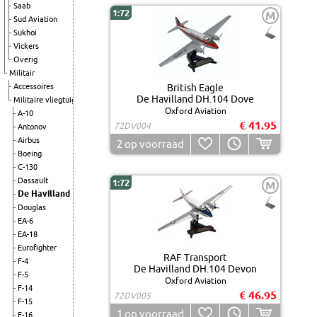
Saab
1:72
M
Sud Aviation
Sukhoi
Vickers
Overig
Militair
Accessoires
British Eagle
De Havilland DH.104 Dove
Militaire vliegtuigen
Oxford Aviation
A-10
€ 41.95
72DV004
Antonov
Airbus
2
op voorraad
Boeing
C-130
Dassault
1:72
M
De Havilland
Douglas
EA-6
EA-18
Eurofighter
RAF Transport
F-4
De Havilland DH.104 Devon
F-5
Oxford Aviation
F-14
€ 46.95
72DV005
F-15
1
op voorraad
F-16