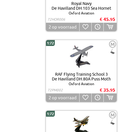
Royal Navy
De Havilland DH.103 Sea Hornet
Oxford Aviation
€ 45.95
72HOR006
2
op voorraad
1:72
M
RAF Flying Training School 3
De Havilland DH.80A Puss Moth
Oxford Aviation
€ 35.95
72PM002
2
op voorraad
1:72
M