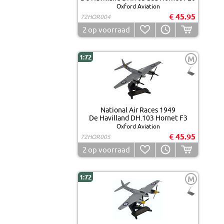
Oxford Aviation
€ 45.95
72HOR004
2
op voorraad
1:72
M
National Air Races 1949
De Havilland DH.103 Hornet F3
Oxford Aviation
€ 45.95
72HOR005
2
op voorraad
1:72
M