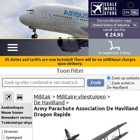
Verzendkosten naar
vanaf slechts
€ 24.95
Je wagentje is leeg
US duties and tariffs are now included! There will be no additional charges
upon delivery.
Toon filter
Zoek op website
Zoek enkel in
De Havilland
Militair
>
Militaire vliegtuigen
>
De Havilland
>
Army Parachute Association De Havilland
Aanbiedingen
Nieuw binnen
Dragon Rapide
Binnenkort verwacht
Toekomstige uitgaven
Diversen
Speelgoed