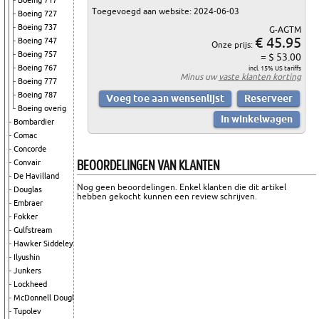
Boeing 717
Toegevoegd aan website: 2024-06-03
Boeing 727
Boeing 737
G-AGTM
€ 45.95
Boeing 747
Onze prijs:
Boeing 757
= $ 53.00
Boeing 767
incl. 15% US tariffs
Minus uw
vaste klanten korting
Boeing 777
Boeing 787
Boeing overig
Bombardier
Comac
Concorde
BEOORDELINGEN VAN KLANTEN
Convair
De Havilland
Nog geen beoordelingen. Enkel klanten die dit artikel
Douglas
hebben gekocht kunnen een review schrijven.
Embraer
Fokker
Gulfstream
Hawker Siddeley
Ilyushin
Junkers
Lockheed
McDonnell Douglas
Tupolev