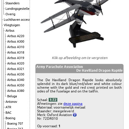
Staanders
Landingsgestellen
Overig
Luchthaven accessoires
Vliegtuigen
Airbus
Airbus A220
Airbus A300
Airbus A310
Airbus A318
Klik op afbeelding om te vergroten
Airbus A319
Airbus A320
Army Parachute Association
Airbus A321
De Havilland Dragon Rapide
Airbus A330
The De Havilland Dragon Rapide looks absolutely
Airbus A340
splendid in its dark blue/red/silver and white colour
Airbus A350
scheme with the gold and red crest printed on both
Airbus A380
sides of the fuselage and on the tailfin.
Beluga
Schaal:
1:72
Antonov
Afmetingen: zie
deze pagina
Materiaal: voornamelijk metaal
ATR
Staander: meegeleverd
BAC
Merk: Oxford Aviation
Boeing
Nr: 72DR010
Boeing 707
Op voorraad:
1