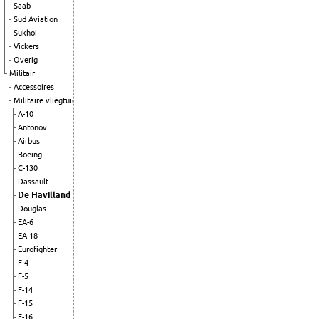
Saab
Sud Aviation
Sukhoi
Vickers
Overig
Militair
Accessoires
Militaire vliegtuigen
A-10
Antonov
Airbus
Boeing
C-130
Dassault
De Havilland
Douglas
EA-6
EA-18
Eurofighter
F-4
F-5
F-14
F-15
F-16