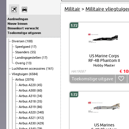
Militair
>
Militaire vliegtuige
Aanbiedingen
Nieuw binnen
1:72
Binnenkort verwacht
Toekomstige uitgaven
Diversen
(100)
Speelgoed
(17)
Staanders
(55)
US Marine Corps
Landingsgestellen
(17)
RF-4B Phantom II
Overig
(13)
Hobby Master
Luchthaven accessoires
(161)
€ 10
HA19087
Vliegtuigen
(6584)
Toekomstige uitgave
Airbus
(2076)
Airbus A220
(45)
Airbus A300
(60)
1:72
Airbus A310
(34)
Airbus A318
(35)
Airbus A319
(86)
Airbus A320
(340)
Airbus A321
(412)
Airbus A330
(429)
US Marines
Airbus A340
(79)