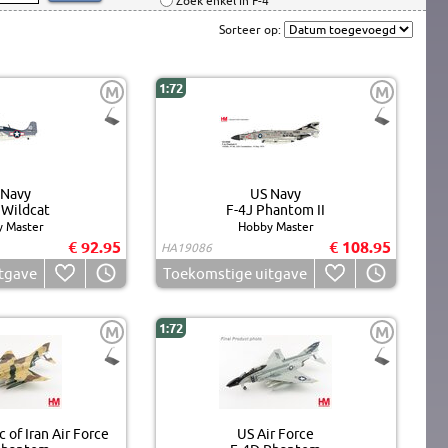
Zoek enkel in F-4
Sorteer op:
1:72
M
M
 Navy
US Navy
 Wildcat
F-4J Phantom II
 Master
Hobby Master
€ 92.95
€ 108.95
HA19086
tgave
Toekomstige uitgave
1:72
M
M
 of Iran Air Force
US Air Force