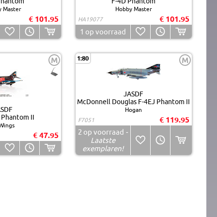
Phantom
F-4D Phantom
 Master
Hobby Master
€ 101.95
€ 101.95
HA19077
1
op voorraad
1:80
M
M
JASDF
McDonnell Douglas F-4EJ Phantom II
ASDF
Hogan
 Phantom II
€ 119.95
F7051
Wings
2
op voorraad
-
€ 47.95
Laatste
exemplaren!