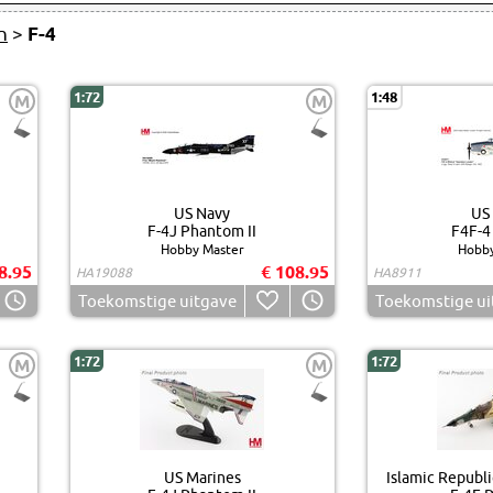
n
>
F-4
1:72
1:48
M
M
US Navy
US
F-4J Phantom II
F4F-4
Hobby Master
Hobby
8.95
€ 108.95
HA19088
HA8911
Toekomstige uitgave
Toekomstige ui
1:72
1:72
M
M
US Marines
Islamic Republic