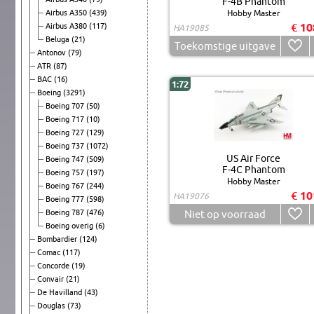
F-4B Phantom
Airbus A350
(439)
Hobby Master
€ 10
Airbus A380
(117)
HA19085
Beluga
(21)
Toekomstige uitgave
Antonov
(79)
ATR
(87)
BAC
(16)
1:72
Boeing
(3291)
Boeing 707
(50)
Boeing 717
(10)
Boeing 727
(129)
Boeing 737
(1072)
US Air Force
Boeing 747
(509)
F-4C Phantom
Boeing 757
(197)
Hobby Master
Boeing 767
(244)
€ 10
HA19076
Boeing 777
(598)
Boeing 787
(476)
Niet op voorraad
Boeing overig
(6)
Bombardier
(124)
Comac
(117)
Concorde
(19)
Convair
(21)
De Havilland
(43)
Douglas
(73)