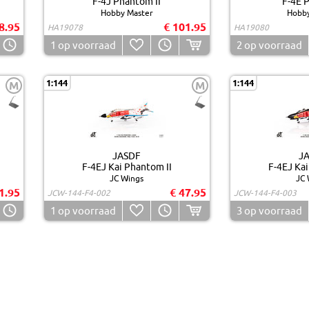
F-4J Phantom II
F-4E 
Hobby Master
Hobby
8.95
€ 101.95
HA19078
HA19080
1
op voorraad
2
op voorraad
1:144
1:144
M
M
JASDF
J
F-4EJ Kai Phantom II
F-4EJ Kai
JC Wings
JC 
1.95
€ 47.95
JCW-144-F4-002
JCW-144-F4-003
1
op voorraad
3
op voorraad