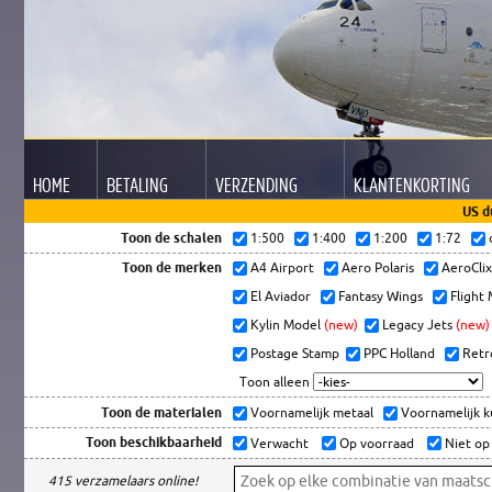
HOME
BETALING
VERZENDING
KLANTEN
KORTING
US d
Toon de schalen
1:500
1:400
1:200
1:72
Toon de merken
A4 Airport
Aero Polaris
AeroCli
El Aviador
Fantasy Wings
Flight
Kylin Model
(new)
Legacy Jets
(new)
Postage Stamp
PPC Holland
Retr
Toon alleen
Toon de materialen
Voornamelijk metaal
Voornamelijk 
Toon beschikbaarheid
Verwacht
Op voorraad
Niet op
415 verzamelaars online!