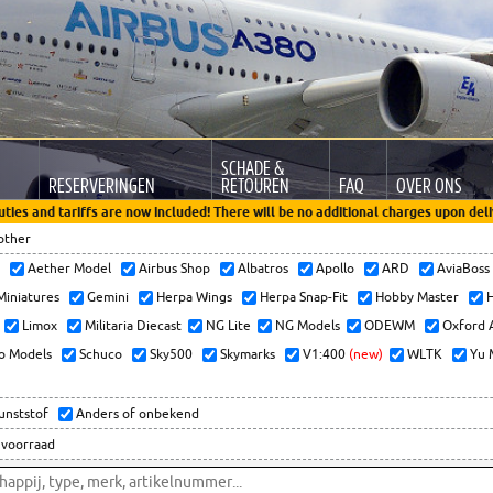
SCHADE &
RESERVERINGEN
RETOUREN
FAQ
OVER ONS
uties and tariffs are now included! There will be no additional charges upon deli
other
x
Aether Model
Airbus Shop
Albatros
Apollo
ARD
AviaBos
 Miniatures
Gemini
Herpa Wings
Herpa Snap-Fit
Hobby Master
H
Limox
Militaria Diecast
NG Lite
NG Models
ODEWM
Oxford 
o Models
Schuco
Sky500
Skymarks
V1:400
(new)
WLTK
Yu 
kunststof
Anders of onbekend
 voorraad