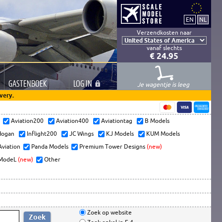
Verzendkosten naar
vanaf slechts
€ 24.95
GASTEN
BOEK
LOG
IN
Je wagentje is leeg
very.
s
Aviation200
Aviation400
Aviationtag
B Models
ogan
Inflight200
JC Wings
KJ Models
KUM Models
Aviation
Panda Models
Premium Tower Designs
(new)
ModeL
(new)
Other
Zoek op website