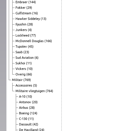
Embraer
(144)
Fokker
(29)
Gulfstream
(16)
Hawker Siddeley
(13)
Ilyushin
(28)
Junkers
(4)
Lockheed
(77)
McDonnell Douglas
(166)
Tupolev
(45)
Saab
(23)
Sud Aviation
(6)
Sukhoi
(11)
Vickers
(10)
Overig
(66)
Militair
(769)
Accessoires
(5)
Militaire vliegtuigen
(764)
A-10
(10)
Antonov
(20)
Airbus
(28)
Boeing
(124)
C-130
(11)
Dassault
(42)
De Havilland
(24)