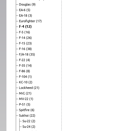
Douglas
(9)
EA-6
(5)
EA-18
(3)
Eurofighter
(17)
F-4
(12)
F-5
(16)
F-14
(26)
F-15
(23)
F-16
(38)
F/A-18
(35)
F-22
(4)
F-35
(14)
F-86
(8)
F-104
(1)
KC-10
(2)
Lockheed
(21)
MiG
(21)
MV-22
(1)
P-51
(5)
Spitfire
(6)
Sukhoi
(22)
Su-22
(2)
Su-24
(2)