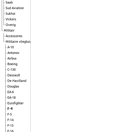
Saab
Sud Aviation
Sukhoi
Vickers
Overig
Militair
Accessoires
Militaire vliegtuigen
A-10
Antonov
Airbus
Boeing
C-130
Dassault
De Havilland
Douglas
EA-6
EA-18
Eurofighter
F-4
F-5
F-14
F-15
F-16