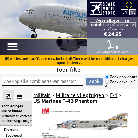
Verzendkosten naar
vanaf slechts
€ 24.95
Je wagentje is leeg
US duties and tariffs are now included! There will be no additional charges
upon delivery.
Toon filter
Zoek op website
Zoek enkel in F-
4
Militair
>
Militaire vliegtuigen
>
F-4
>
US Marines F-4B Phantom
Aanbiedingen
Nieuw binnen
Binnenkort verwacht
Toekomstige uitgaven
Diversen
Speelgoed