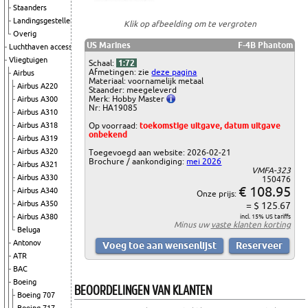
Staanders
Landingsgestellen
Klik op afbeelding om te vergroten
Overig
US Marines
F-4B Phantom
Luchthaven accessoires
Vliegtuigen
Schaal:
1:72
Afmetingen: zie
deze pagina
Airbus
Materiaal: voornamelijk metaal
Airbus A220
Staander: meegeleverd
Merk: Hobby Master
Airbus A300
Nr: HA19085
Airbus A310
Op voorraad:
toekomstige uitgave, datum uitgave
Airbus A318
onbekend
Airbus A319
Airbus A320
Toegevoegd aan website: 2026-02-21
Brochure / aankondiging:
mei 2026
Airbus A321
VMFA-323
Airbus A330
150476
€ 108.95
Airbus A340
Onze prijs:
Airbus A350
= $ 125.67
Airbus A380
incl. 15% US tariffs
Minus uw
vaste klanten korting
Beluga
Antonov
ATR
BAC
Boeing
BEOORDELINGEN VAN KLANTEN
Boeing 707