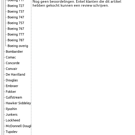
Boeing 717
Nog geen beoordelingen. Enkel klanten die dit artikel
hebben gekocht kunnen een review schrijven.
Boeing 727
Boeing 737
Boeing 747
Boeing 757
Boeing 767
Boeing 777
Boeing 787
Boeing overig
Bombardier
Comac
Concorde
Convair
De Havilland
Douglas
Embraer
Fokker
Gulfstream
Hawker Siddeley
Ilyushin
Junkers
Lockheed
McDonnell Douglas
Tupolev