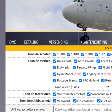
HOME
BETALING
VERZENDING
KLANTEN
KORTING
US d
Toon de schalen
1:500
1:400
1:200
1:72
Toon de merken
A4 Airport
Aero Polaris
AeroCli
El Aviador
Fantasy Wings
Flight
Kylin Model
(new)
Legacy Jets
(new)
Postage Stamp
PPC Holland
Retr
Toon alleen
Toon de materialen
Voornamelijk metaal
Voornamelijk 
Toon beschikbaarheid
Verwacht
Op voorraad
Niet op
342 verzamelaars online!