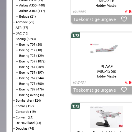
MiG-21R
Airbus A350
(440)
Hobby Master
€ 8
Airbus A380
(117)
HA0005
Beluga
(21)
Toekomstige uitgave
Antonov
(79)
ATR
(87)
BAC
(16)
1:72
Boeing
(3293)
Boeing 707
(50)
Boeing 717
(10)
Boeing 727
(129)
Boeing 737
(1072)
PLAAF
Boeing 747
(509)
MIG-15bis
Boeing 757
(197)
Hobby Master
Boeing 767
(244)
€ 8
HA2431
Boeing 777
(600)
Boeing 787
(476)
Toekomstige uitgave
Boeing overig
(6)
Bombardier
(124)
1:72
Comac
(117)
Concorde
(19)
Convair
(21)
De Havilland
(43)
Douglas
(74)