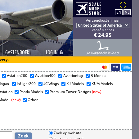
Verzendkosten naar
vanaf slechts
€ 24.95
GASTEN
BOEK
LOG
IN
Je wagentje is leeg
very.
s
Aviation200
Aviation400
Aviationtag
B Models
ogan
Inflight200
JC Wings
KJ Models
KUM Models
Aviation
Panda Models
Premium Tower Designs
(new)
ModeL
(new)
Other
Zoek op website