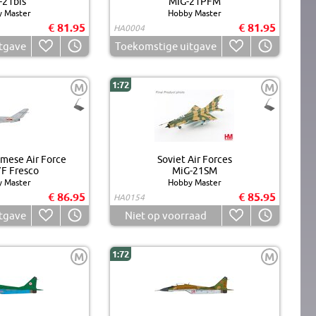
-21bis
MIG-21PFM
 Master
Hobby Master
€ 81.95
€ 81.95
HA0004
tgave
Toekomstige uitgave
1:72
M
M
mese Air Force
Soviet Air Forces
F Fresco
MiG-21SM
 Master
Hobby Master
€ 86.95
€ 85.95
HA0154
tgave
Niet op voorraad
1:72
M
M