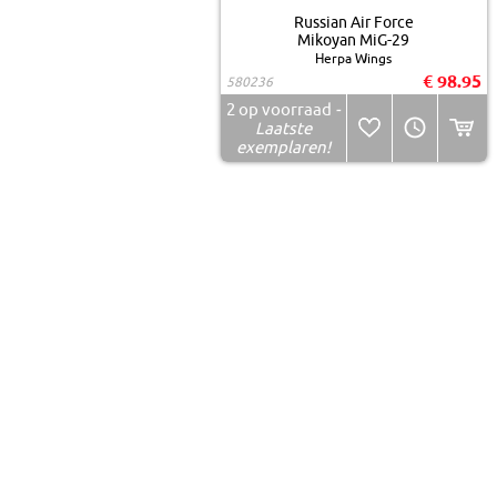
Russian Air Force
Mikoyan MiG-29
Herpa Wings
€ 98.95
580236
2
op voorraad
-
Laatste
exemplaren!