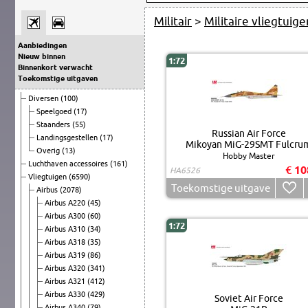
Militair
>
Militaire vliegtuige
Aanbiedingen
Nieuw binnen
1:72
Binnenkort verwacht
Toekomstige uitgaven
Diversen
(100)
Speelgoed
(17)
Staanders
(55)
Russian Air Force
Landingsgestellen
(17)
Mikoyan MiG-29SMT Fulcru
Overig
(13)
Hobby Master
Luchthaven accessoires
(161)
€ 10
HA6526
Vliegtuigen
(6590)
Toekomstige uitgave
Airbus
(2078)
Airbus A220
(45)
Airbus A300
(60)
1:72
Airbus A310
(34)
Airbus A318
(35)
Airbus A319
(86)
Airbus A320
(341)
Airbus A321
(412)
Airbus A330
(429)
Soviet Air Force
Airbus A340
(79)