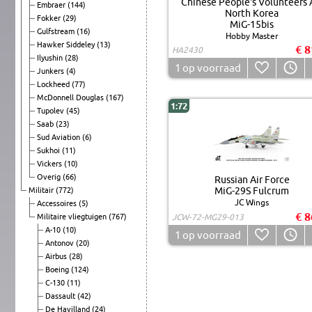
Chinese People's Volunteers 
Embraer
(144)
North Korea
Fokker
(29)
MiG-15bis
Gulfstream
(16)
Hobby Master
Hawker Siddeley
(13)
€ 8
HA2430
Ilyushin
(28)
1
op voorraad
Junkers
(4)
Lockheed
(77)
McDonnell Douglas
(167)
1:72
Tupolev
(45)
Saab
(23)
Sud Aviation
(6)
Sukhoi
(11)
Vickers
(10)
Overig
(66)
Russian Air Force
MiG-29S Fulcrum
Militair
(772)
JC Wings
Accessoires
(5)
€ 8
Militaire vliegtuigen
(767)
JCW-72-MG29-013
A-10
(10)
1
op voorraad
Antonov
(20)
Airbus
(28)
Boeing
(124)
C-130
(11)
Dassault
(42)
De Havilland
(24)