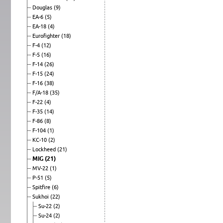
Douglas
(9)
EA-6
(5)
EA-18
(4)
Eurofighter
(18)
F-4
(12)
F-5
(16)
F-14
(26)
F-15
(24)
F-16
(38)
F/A-18
(35)
F-22
(4)
F-35
(14)
F-86
(8)
F-104
(1)
KC-10
(2)
Lockheed
(21)
MiG
(21)
MV-22
(1)
P-51
(5)
Spitfire
(6)
Sukhoi
(22)
Su-22
(2)
Su-24
(2)