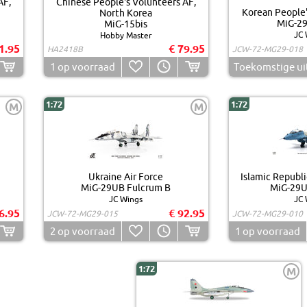
AF,
Chinese People's Volunteers AF,
Korean People'
North Korea
MiG-29
MiG-15bis
JC 
Hobby Master
1.95
€ 79.95
HA2418B
JCW-72-MG29-018
1
op voorraad
Toekomstige ui
1:72
1:72
M
M
Ukraine Air Force
Islamic Republic
MiG-29UB Fulcrum B
MiG-29U
JC Wings
JC 
6.95
€ 92.95
JCW-72-MG29-015
JCW-72-MG29-010
2
op voorraad
1
op voorraad
1:72
M