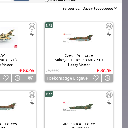
Zoek enkel in MiG
Sorteer op:
1:72
M
M
LAAF
Czech Air Force
MF (J-7C)
Mikoyan-Gurevich MiG-21R
 Master
Hobby Master
€ 86.95
€ 86.95
HA0006
Toekomstige uitgave
1:72
M
M
Air Forces
Vietnam Air Force