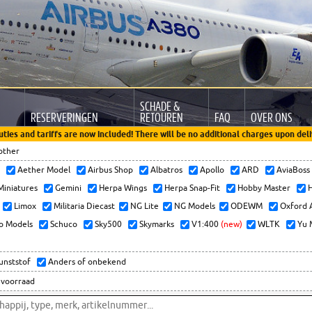
SCHADE &
RESERVERINGEN
RETOUREN
FAQ
OVER ONS
uties and tariffs are now included! There will be no additional charges upon deli
other
x
Aether Model
Airbus Shop
Albatros
Apollo
ARD
AviaBos
 Miniatures
Gemini
Herpa Wings
Herpa Snap-Fit
Hobby Master
H
Limox
Militaria Diecast
NG Lite
NG Models
ODEWM
Oxford 
o Models
Schuco
Sky500
Skymarks
V1:400
(new)
WLTK
Yu 
kunststof
Anders of onbekend
 voorraad