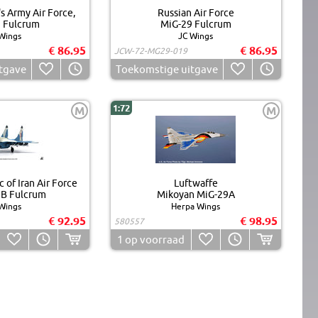
s Army Air Force,
Russian Air Force
 Fulcrum
MiG-29 Fulcrum
Wings
JC Wings
€ 86.95
€ 86.95
JCW-72-MG29-019
tgave
Toekomstige uitgave
1:72
M
M
 of Iran Air Force
Luftwaffe
B Fulcrum
Mikoyan MiG-29A
Wings
Herpa Wings
€ 92.95
€ 98.95
580557
1
op voorraad