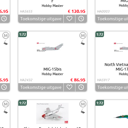
MIG
F
Hobby
Hobby Master
6.95
€ 130.95
HA5655
HA0003
Toekomstige uitgave
Toekomstige ui
1:72
1:72
M
M
North Vietna
MIG-15bis
MIG-17
Hobby Master
Hobby
6.95
€ 86.95
HA2432
HA5917
Toekomstige uitgave
Toekomstige ui
1:72
1:72
M
M