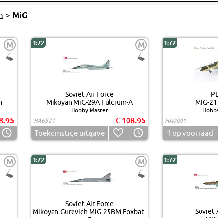
n
>
MiG
1:72
1:72
M
M
Soviet Air Force
P
m
Mikoyan MiG-29A Fulcrum-A
MIG-21
Hobby Master
Hobby
8.95
€ 108.95
HA6527
HA0001
Toekomstige uitgave
1
op voorraad
1:72
1:72
M
M
Soviet Air Force
Soviet 
Mikoyan-Gurevich MiG-25BM Foxbat-