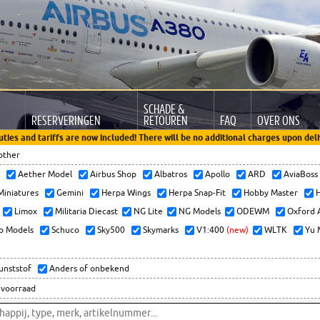
SCHADE &
RESERVERINGEN
RETOUREN
FAQ
OVER ONS
uties and tariffs are now included! There will be no additional charges upon deli
other
x
Aether Model
Airbus Shop
Albatros
Apollo
ARD
AviaBos
 Miniatures
Gemini
Herpa Wings
Herpa Snap-Fit
Hobby Master
H
Limox
Militaria Diecast
NG Lite
NG Models
ODEWM
Oxford 
o Models
Schuco
Sky500
Skymarks
V1:400
(new)
WLTK
Yu 
kunststof
Anders of onbekend
 voorraad