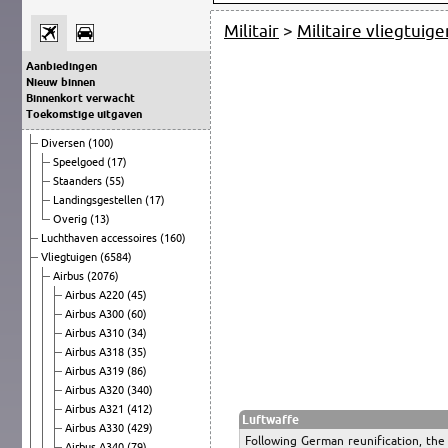
Militair
>
Militaire vliegtuige
Aanbiedingen
Nieuw binnen
Binnenkort verwacht
Toekomstige uitgaven
Diversen
(100)
Speelgoed
(17)
Staanders
(55)
Landingsgestellen
(17)
Overig
(13)
Luchthaven accessoires
(160)
Vliegtuigen
(6584)
Airbus
(2076)
Airbus A220
(45)
Airbus A300
(60)
Airbus A310
(34)
Airbus A318
(35)
Airbus A319
(86)
Airbus A320
(340)
Airbus A321
(412)
Luftwaffe
Airbus A330
(429)
Following German reunification, the
Airbus A340
(79)