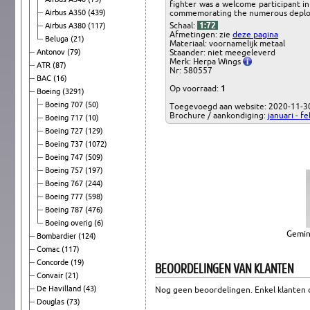
fighter was a welcome participant in
Airbus A350
(439)
commemorating the numerous deploy
Schaal:
1:72
Airbus A380
(117)
Afmetingen: zie
deze pagina
Beluga
(21)
Materiaal: voornamelijk metaal
Antonov
(79)
Staander: niet meegeleverd
Merk: Herpa Wings
ATR
(87)
Nr: 580557
BAC
(16)
Op voorraad:
1
Boeing
(3291)
Boeing 707
(50)
Toegevoegd aan website: 2020-11-3
Brochure / aankondiging:
januari - f
Boeing 717
(10)
Boeing 727
(129)
Boeing 737
(1072)
Boeing 747
(509)
Boeing 757
(197)
Boeing 767
(244)
Boeing 777
(598)
Boeing 787
(476)
Boeing overig
(6)
Gemin
Bombardier
(124)
Comac
(117)
Concorde
(19)
BEOORDELINGEN VAN KLANTEN
Convair
(21)
De Havilland
(43)
Nog geen beoordelingen. Enkel klanten d
Douglas
(73)