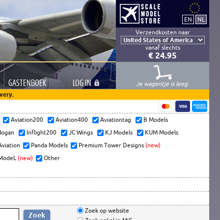
Verzendkosten naar
vanaf slechts
€ 24.95
GASTEN
BOEK
LOG
IN
Je wagentje is leeg
very.
s
Aviation200
Aviation400
Aviationtag
B Models
ogan
Inflight200
JC Wings
KJ Models
KUM Models
Aviation
Panda Models
Premium Tower Designs
(new)
ModeL
(new)
Other
Zoek op website