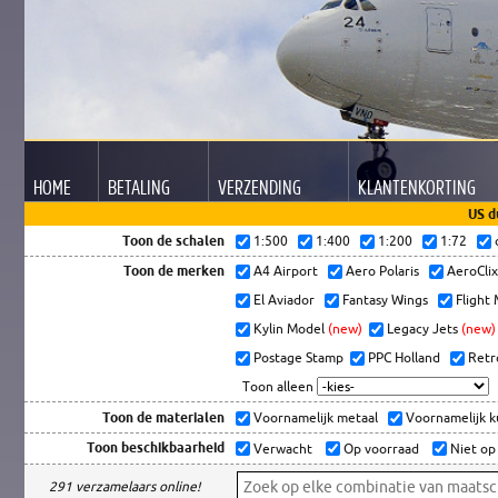
HOME
BETALING
VERZENDING
KLANTEN
KORTING
US d
Toon de schalen
1:500
1:400
1:200
1:72
Toon de merken
A4 Airport
Aero Polaris
AeroCli
El Aviador
Fantasy Wings
Flight
Kylin Model
(new)
Legacy Jets
(new)
Postage Stamp
PPC Holland
Retr
Toon alleen
Toon de materialen
Voornamelijk metaal
Voornamelijk 
Toon beschikbaarheid
Verwacht
Op voorraad
Niet op
291 verzamelaars online!