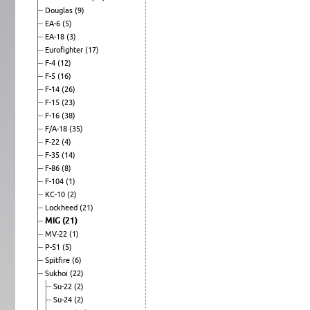
Douglas
(9)
EA-6
(5)
EA-18
(3)
Eurofighter
(17)
F-4
(12)
F-5
(16)
F-14
(26)
F-15
(23)
F-16
(38)
F/A-18
(35)
F-22
(4)
F-35
(14)
F-86
(8)
F-104
(1)
KC-10
(2)
Lockheed
(21)
MiG
(21)
MV-22
(1)
P-51
(5)
Spitfire
(6)
Sukhoi
(22)
Su-22
(2)
Su-24
(2)