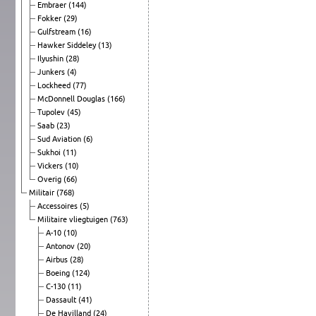
Embraer
(144)
Fokker
(29)
Gulfstream
(16)
Hawker Siddeley
(13)
Ilyushin
(28)
Junkers
(4)
Lockheed
(77)
McDonnell Douglas
(166)
Tupolev
(45)
Saab
(23)
Sud Aviation
(6)
Sukhoi
(11)
Vickers
(10)
Overig
(66)
Militair
(768)
Accessoires
(5)
Militaire vliegtuigen
(763)
A-10
(10)
Antonov
(20)
Airbus
(28)
Boeing
(124)
C-130
(11)
Dassault
(41)
De Havilland
(24)