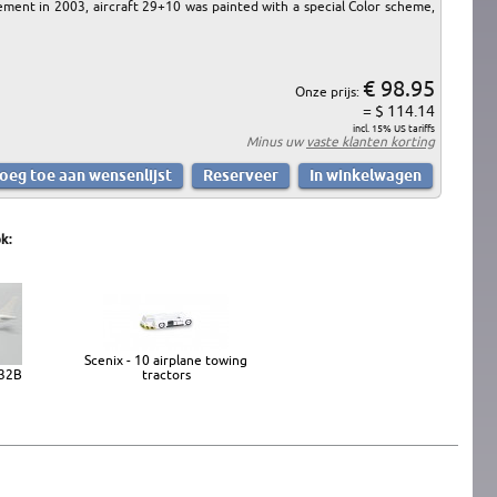
rement in 2003, aircraft 29+10 was painted with a special Color scheme,
€ 98.95
Onze prijs:
= $ 114.14
incl. 15% US tariffs
Minus uw
vaste klanten korting
k:
Scenix - 10 airplane towing
-32B
tractors