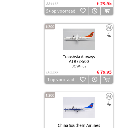
€ 29.95
224417
5+
op voorraad
1:200
M
TransAsia Airways
ATR72-500
JC Wings
€ 79.95
LH2299
1
op voorraad
1:200
M
China Southern Airlines