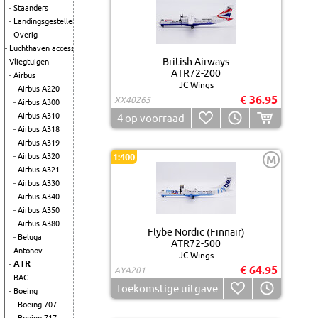
Staanders
Landingsgestellen
Overig
Luchthaven accessoires
British Airways
Vliegtuigen
ATR72-200
Airbus
JC Wings
Airbus A220
€ 36.95
XX40265
Airbus A300
Airbus A310
4
op voorraad
Airbus A318
Airbus A319
Airbus A320
1:400
M
Airbus A321
Airbus A330
Airbus A340
Airbus A350
Airbus A380
Flybe Nordic (Finnair)
Beluga
ATR72-500
Antonov
JC Wings
ATR
€ 64.95
AYA201
BAC
Toekomstige uitgave
Boeing
Boeing 707