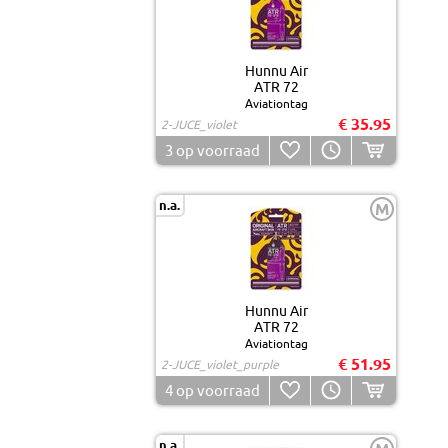
Hunnu Air
ATR 72
Aviationtag
€ 35.95
2-JUCE_violet
3
op voorraad
n.a.
M
Hunnu Air
ATR 72
Aviationtag
€ 51.95
2-JUCE_violet_purple
4
op voorraad
n.a.