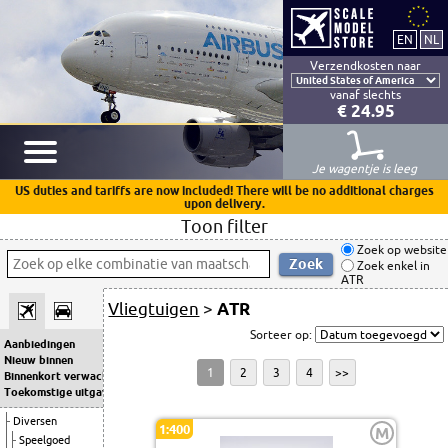
Verzendkosten naar
vanaf slechts
€ 24.95
Je wagentje is leeg
US duties and tariffs are now included! There will be no additional charges
upon delivery.
Toon filter
Zoek op website
Zoek enkel in
ATR
Vliegtuigen
>
ATR
Sorteer op:
Aanbiedingen
Nieuw binnen
1
2
3
4
>>
Binnenkort verwacht
Toekomstige uitgaven
Diversen
1:400
M
Speelgoed