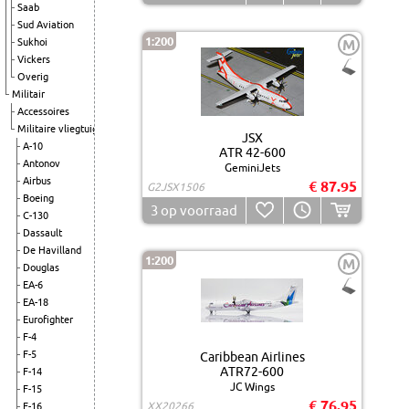
Saab
Sud Aviation
1:200
Sukhoi
M
Vickers
Overig
Militair
Accessoires
Militaire vliegtuigen
JSX
A-10
ATR 42-600
Antonov
GeminiJets
Airbus
€ 87.95
G2JSX1506
Boeing
3
op voorraad
C-130
Dassault
De Havilland
1:200
M
Douglas
EA-6
EA-18
Eurofighter
F-4
F-5
Caribbean Airlines
ATR72-600
F-14
JC Wings
F-15
€ 76.95
XX20266
F-16