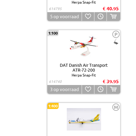
Herpa Snap-Fit
€ 40.95
614795
5
op voorraad
1:100
P
DAT Danish Air Transport
ATR-72-200
Herpa Snap-Fit
€ 39.95
614740
3
op voorraad
1:400
M