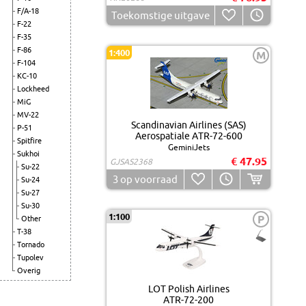
F/A-18
Toekomstige uitgave
F-22
F-35
F-86
1:400
M
F-104
KC-10
Lockheed
MiG
MV-22
Scandinavian Airlines (SAS)
P-51
Aerospatiale ATR-72-600
Spitfire
GeminiJets
Sukhoi
€ 47.95
GJSAS2368
Su-22
3
op voorraad
Su-24
Su-27
Su-30
1:100
P
Other
T-38
Tornado
Tupolev
Overig
LOT Polish Airlines
ATR-72-200