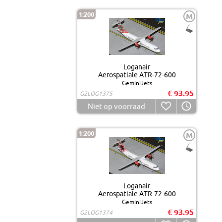
1:200
M
Loganair
Aerospatiale ATR-72-600
GeminiJets
€ 93.95
G2LOG1375
Niet op voorraad
1:200
M
Loganair
Aerospatiale ATR-72-600
GeminiJets
€ 93.95
G2LOG1374