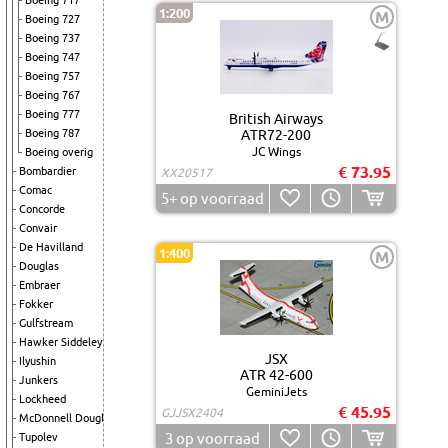
Boeing 717
1:200
M
Boeing 727
Boeing 737
Boeing 747
Boeing 757
Boeing 767
Boeing 777
British Airways
Boeing 787
ATR72-200
JC Wings
Boeing overig
€ 73.95
Bombardier
XX20517
Comac
5+
op voorraad
Concorde
Convair
De Havilland
1:400
M
Douglas
Embraer
Fokker
Gulfstream
Hawker Siddeley
JSX
Ilyushin
ATR 42-600
Junkers
GeminiJets
Lockheed
€ 45.95
GJJSX2404
McDonnell Douglas
3
op voorraad
Tupolev