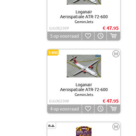
Loganair
Aerospatiale ATR-72-600
GeminiJets
€ 47.95
GJLOG2309
5
op voorraad
1:400
M
Loganair
Aerospatiale ATR-72-600
GeminiJets
€ 47.95
GJLOG2308
4
op voorraad
n.a.
M