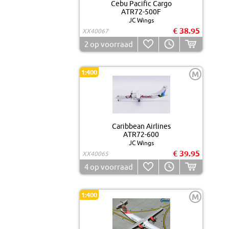
Cebu Pacific Cargo
ATR72-500F
JC Wings
€ 38.95
XX40067
2
op voorraad
1:400
M
Caribbean Airlines
ATR72-600
JC Wings
€ 39.95
XX40065
4
op voorraad
1:400
M