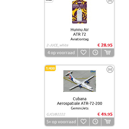
M
Hunnu Air
ATR 72
Aviationtag
€ 28.95
2-JUCE_white
4
op voorraad
1:400
M
Cubana
Aerospatiale ATR-72-200
GeminiJets
€ 49.95
GJCUB2222
5+
op voorraad