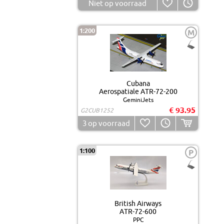
Niet op voorraad
1:200
M
Cubana
Aerospatiale ATR-72-200
GeminiJets
€ 93.95
G2CUB1252
3
op voorraad
1:100
P
British Airways
ATR-72-600
PPC