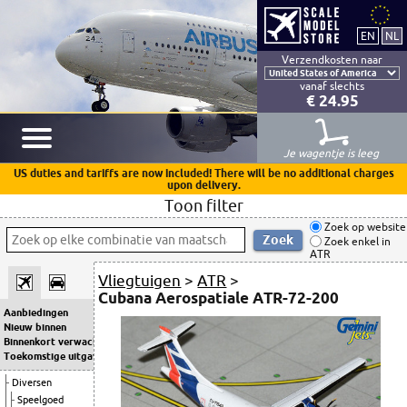
Verzendkosten naar
vanaf slechts
€ 24.95
Je wagentje is leeg
US duties and tariffs are now included! There will be no additional charges
upon delivery.
Toon filter
Zoek op website
Zoek enkel in
ATR
Vliegtuigen
>
ATR
>
Cubana Aerospatiale ATR-72-200
Aanbiedingen
Nieuw binnen
Binnenkort verwacht
Toekomstige uitgaven
Diversen
Speelgoed