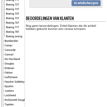
Boeing 717
Boeing 727
Boeing 737
Boeing 747
BEOORDELINGEN VAN KLANTEN
Boeing 757
Boeing 767
Nog geen beoordelingen. Enkel klanten die dit artikel
Boeing 777
hebben gekocht kunnen een review schrijven.
Boeing 787
Boeing overig
Bombardier
Comac
Concorde
Convair
De Havilland
Douglas
Embraer
Fokker
Gulfstream
Hawker Siddeley
Ilyushin
Junkers
Lockheed
McDonnell Douglas
Tupolev