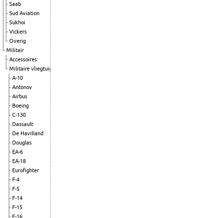
Saab
Sud Aviation
Sukhoi
Vickers
Overig
Militair
Accessoires
Militaire vliegtuigen
A-10
Antonov
Airbus
Boeing
C-130
Dassault
De Havilland
Douglas
EA-6
EA-18
Eurofighter
F-4
F-5
F-14
F-15
F-16