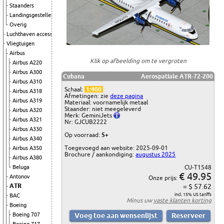
Staanders
Landingsgestellen
Overig
Luchthaven accessoires
Vliegtuigen
Airbus
Klik op afbeelding om te vergroten
Airbus A220
Airbus A300
Cubana
Aerospatiale ATR-72-200
Airbus A310
Schaal:
1:400
Airbus A318
Afmetingen: zie
deze pagina
Airbus A319
Materiaal: voornamelijk metaal
Staander: niet meegeleverd
Airbus A320
Merk: GeminiJets
Airbus A321
Nr: GJCUB2222
Airbus A330
Op voorraad:
5+
Airbus A340
Toegevoegd aan website: 2025-09-01
Airbus A350
Brochure / aankondiging:
augustus 2025
Airbus A380
Beluga
CU-T1548
€ 49.95
Antonov
Onze prijs:
ATR
= $ 57.62
incl. 15% US tariffs
BAC
Minus uw
vaste klanten korting
Boeing
Boeing 707