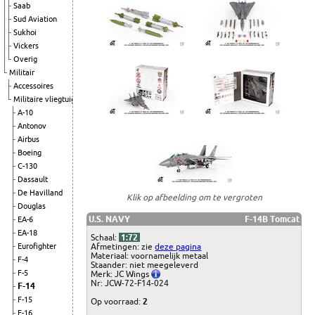
Saab
Sud Aviation
Sukhoi
Vickers
Overig
Militair
Accessoires
Militaire vliegtuigen
A-10
Antonov
Airbus
Boeing
C-130
Dassault
De Havilland
Klik op afbeelding om te vergroten
Douglas
U.S. NAVY
F-14B Tomcat
EA-6
EA-18
Schaal:
1:72
Afmetingen: zie
deze pagina
Eurofighter
Materiaal: voornamelijk metaal
F-4
Staander: niet meegeleverd
F-5
Merk: JC Wings
Nr: JCW-72-F14-024
F-14
F-15
Op voorraad:
2
F-16