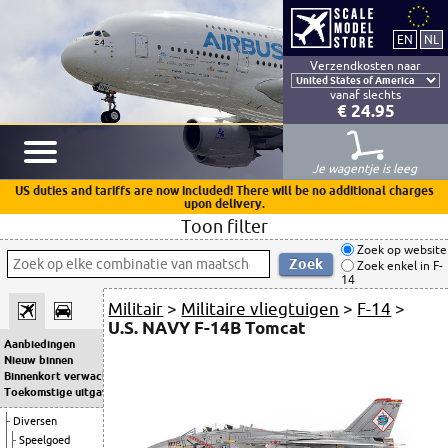
Verzendkosten naar
vanaf slechts
€ 24.95
Je wagentje is leeg
US duties and tariffs are now included! There will be no additional charges
upon delivery.
Toon filter
Zoek op website
Zoek enkel in F-
14
Militair
>
Militaire vliegtuigen
>
F-14
>
U.S. NAVY F-14B Tomcat
Aanbiedingen
Nieuw binnen
Binnenkort verwacht
Toekomstige uitgaven
Diversen
Speelgoed