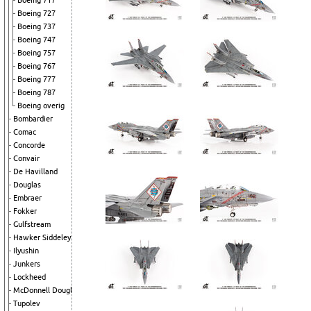
Boeing 717
Boeing 727
Boeing 737
Boeing 747
Boeing 757
Boeing 767
Boeing 777
Boeing 787
Boeing overig
Bombardier
Comac
Concorde
Convair
De Havilland
Douglas
Embraer
Fokker
Gulfstream
Hawker Siddeley
Ilyushin
Junkers
Lockheed
McDonnell Douglas
Tupolev