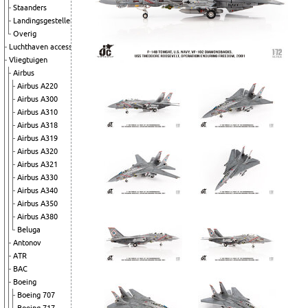
Staanders
Landingsgestellen
Overig
Luchthaven accessoires
Vliegtuigen
Airbus
Airbus A220
Airbus A300
Airbus A310
Airbus A318
Airbus A319
Airbus A320
Airbus A321
Airbus A330
Airbus A340
Airbus A350
Airbus A380
Beluga
Antonov
ATR
BAC
Boeing
Boeing 707