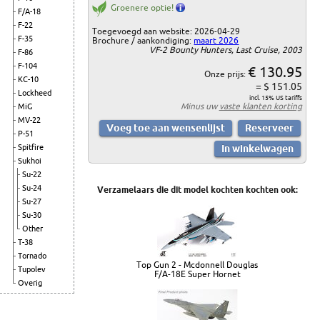
Groenere optie!
F/A-18
F-22
Toegevoegd aan website: 2026-04-29
F-35
Brochure / aankondiging:
maart 2026
VF-2 Bounty Hunters, Last Cruise, 2003
F-86
F-104
€ 130.95
Onze prijs:
KC-10
= $ 151.05
Lockheed
incl. 15% US tariffs
Minus uw
vaste klanten korting
MiG
MV-22
P-51
Spitfire
Sukhoi
Su-22
Su-24
Verzamelaars die dit model kochten kochten ook:
Su-27
Su-30
Other
T-38
Tornado
Top Gun 2 - Mcdonnell Douglas
Tupolev
F/A-18E Super Hornet
Overig