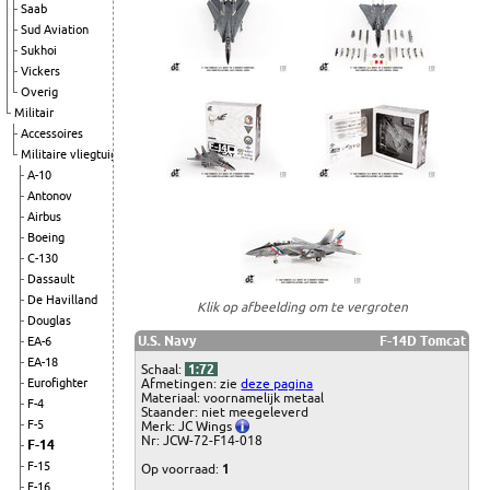
Saab
Sud Aviation
Sukhoi
Vickers
Overig
Militair
Accessoires
Militaire vliegtuigen
A-10
Antonov
Airbus
Boeing
C-130
Dassault
De Havilland
Klik op afbeelding om te vergroten
Douglas
U.S. Navy
F-14D Tomcat
EA-6
EA-18
Schaal:
1:72
Afmetingen: zie
deze pagina
Eurofighter
Materiaal: voornamelijk metaal
F-4
Staander: niet meegeleverd
F-5
Merk: JC Wings
Nr: JCW-72-F14-018
F-14
F-15
Op voorraad:
1
F-16