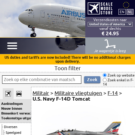
Verzendkosten naar
vanaf slechts
€ 24.95
Je wagentje is leeg
US duties and tariffs are now included! There will be no additional charges
upon delivery.
Toon filter
Zoek op website
Zoek enkel in F-
14
Militair
>
Militaire vliegtuigen
>
F-14
>
U.S. Navy F-14D Tomcat
Aanbiedingen
Nieuw binnen
Binnenkort verwacht
Toekomstige uitgaven
Diversen
Speelgoed