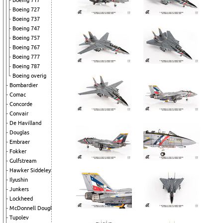
Boeing 717
Boeing 727
Boeing 737
Boeing 747
Boeing 757
Boeing 767
Boeing 777
Boeing 787
Boeing overig
Bombardier
Comac
Concorde
Convair
De Havilland
Douglas
Embraer
Fokker
Gulfstream
Hawker Siddeley
Ilyushin
Junkers
Lockheed
McDonnell Douglas
Tupolev