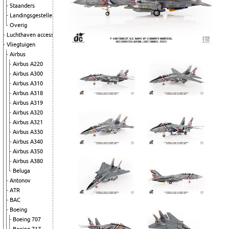
Staanders
Landingsgestellen
Overig
Luchthaven accessoires
Vliegtuigen
Airbus
Airbus A220
Airbus A300
Airbus A310
Airbus A318
Airbus A319
Airbus A320
Airbus A321
Airbus A330
Airbus A340
Airbus A350
Airbus A380
Beluga
Antonov
ATR
BAC
Boeing
Boeing 707