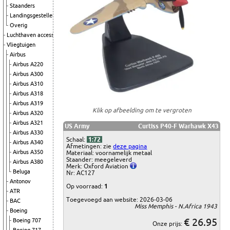
Staanders
Landingsgestellen
Overig
Luchthaven accessoires
Vliegtuigen
Airbus
Airbus A220
Airbus A300
Airbus A310
Airbus A318
Airbus A319
Klik op afbeelding om te vergroten
Airbus A320
Airbus A321
US Army
Curtiss P40-F Warhawk X43
Airbus A330
Schaal:
1:72
Airbus A340
Afmetingen: zie
deze pagina
Airbus A350
Materiaal: voornamelijk metaal
Staander: meegeleverd
Airbus A380
Merk: Oxford Aviation
Beluga
Nr: AC127
Antonov
Op voorraad:
1
ATR
Toegevoegd aan website: 2026-03-06
BAC
Miss Memphis - N.Africa 1943
Boeing
€ 26.95
Boeing 707
Onze prijs: