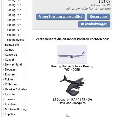
Boeing 717
= $ 31.09
Boeing 727
incl. 15% US tariffs
Minus uw
vaste klanten korting
Boeing 737
Boeing 747
Boeing 757
Boeing 767
Boeing 777
Boeing 787
Verzamelaars die dit model kochten kochten ook:
Boeing overig
Bombardier
Comac
Concorde
Convair
De Havilland
Boeing House Colors - Boeing
767-400ER
Douglas
Embraer
Fokker
Gulfstream
Hawker Siddeley
Ilyushin
23 Squadron RAF 1943 - De
Junkers
Havilland Mosquito
Lockheed
McDonnell Douglas
Tupolev