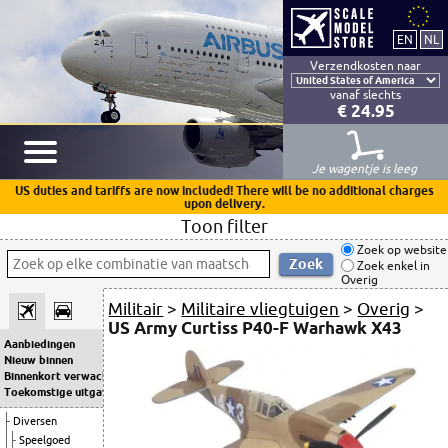
Verzendkosten naar
vanaf slechts
€ 24.95
Je wagentje is leeg
US duties and tariffs are now included! There will be no additional charges
upon delivery.
Toon filter
Zoek op website
Zoek enkel in
Overig
Militair
>
Militaire vliegtuigen
>
Overig
>
US Army Curtiss P40-F Warhawk X43
Aanbiedingen
Nieuw binnen
Binnenkort verwacht
Toekomstige uitgaven
Diversen
Speelgoed