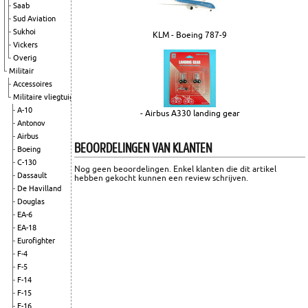
Saab
Sud Aviation
Sukhoi
KLM - Boeing 787-9
Vickers
Overig
Militair
Accessoires
Militaire vliegtuigen
A-10
- Airbus A330 landing gear
Antonov
Airbus
BEOORDELINGEN VAN KLANTEN
Boeing
C-130
Nog geen beoordelingen. Enkel klanten die dit artikel
Dassault
hebben gekocht kunnen een review schrijven.
De Havilland
Douglas
EA-6
EA-18
Eurofighter
F-4
F-5
F-14
F-15
F-16