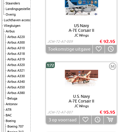
Staanders
Landingsgestellen
Overig
Luchthaven accessoires
US Navy
Vliegtuigen
A-7E Corsair II
Airbus
JC Wings
Airbus A220
€ 92.95
JCW-72-A7-009
Airbus A300
Airbus A310
Toekomstige uitgave
Airbus A318
Airbus A319
Airbus A320
1:72
M
Airbus A321
Airbus A330
Airbus A340
Airbus A350
Airbus A380
U.S. Navy
Beluga
A-7E Corsair II
Antonov
JC Wings
ATR
€ 95.95
JCW-72-A7-007
BAC
3
op voorraad
Boeing
Boeing 707