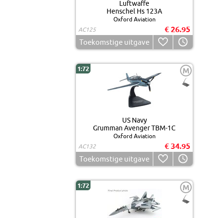
Luftwaffe
Henschel Hs 123A
Oxford Aviation
€ 26.95
AC125
Toekomstige uitgave
1:72
M
US Navy
Grumman Avenger TBM-1C
Oxford Aviation
€ 34.95
AC132
Toekomstige uitgave
1:72
M