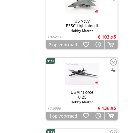
US Navy
F35C Lightning II
Hobby Master
€ 103.95
HA6213
2
op voorraad
1:72
M
US Air Force
U-2S
Hobby Master
€ 136.95
HA6908
1
op voorraad
1:72