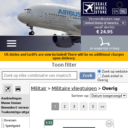
Verzendkosten naar
vanaf slechts
€ 24.95
Je wagentje is leeg
US duties and tariffs are now included! There will be no additional charges
upon delivery.
Toon filter
Zoek op website
Zoek enkel in
Overig
Militair
>
Militaire vliegtuigen
>
Overig
Sorteer op:
Aanbiedingen
Nieuw binnen
1
2
3
4
5
>>
Binnenkort verwacht
Toekomstige uitgaven
Diversen
1:72
M
Speelgoed