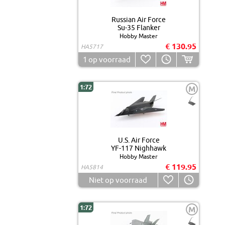
Russian Air Force
Su-35 Flanker
Hobby Master
€ 130.95
HA5717
1
op voorraad
1:72
M
U.S. Air Force
YF-117 Nighhawk
Hobby Master
€ 119.95
HA5814
Niet op voorraad
1:72
M