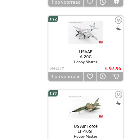
1
op voorraad
1:72
M
USAAF
A-20G
Hobby Master
€ 97.95
HA4212
1
op voorraad
1:72
M
US Air Force
EF-105F
Hobby Master