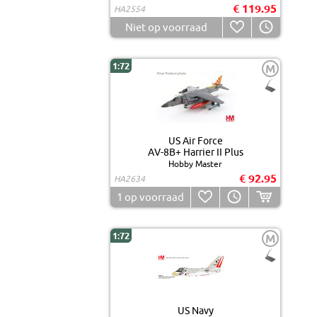
€ 119.95
HA2554
Niet op voorraad
1:72
M
US Air Force
AV-8B+ Harrier II Plus
Hobby Master
€ 92.95
HA2634
1
op voorraad
1:72
M
US Navy