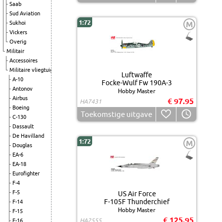
Saab
Sud Aviation
1:72
Sukhoi
M
Vickers
Overig
Militair
Accessoires
Militaire vliegtuigen
Luftwaffe
A-10
Focke-Wulf Fw 190A-3
Antonov
Hobby Master
Airbus
€ 97.95
HA7431
Boeing
Toekomstige uitgave
C-130
Dassault
De Havilland
1:72
M
Douglas
EA-6
EA-18
Eurofighter
F-4
F-5
US Air Force
F-105F Thunderchief
F-14
Hobby Master
F-15
€ 125.95
HA2555
F-16