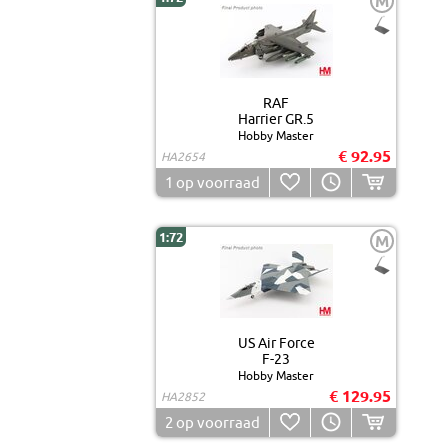
M
RAF
Harrier GR.5
Hobby Master
€ 92.95
HA2654
1
op voorraad
1:72
M
US Air Force
F-23
Hobby Master
€ 129.95
HA2852
2
op voorraad