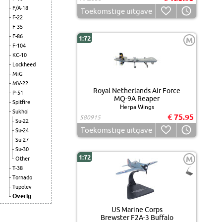
F/A-18
Toekomstige uitgave
F-22
F-35
F-86
1:72
M
F-104
KC-10
Lockheed
MiG
MV-22
Royal Netherlands Air Force
P-51
MQ-9A Reaper
Spitfire
Herpa Wings
Sukhoi
€ 75.95
580915
Su-22
Toekomstige uitgave
Su-24
Su-27
Su-30
1:72
M
Other
T-38
Tornado
Tupolev
Overig
US Marine Corps
Brewster F2A-3 Buffalo