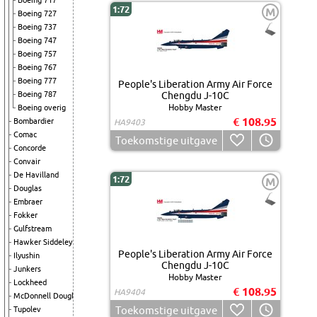
Boeing 717
1:72
M
Boeing 727
Boeing 737
Boeing 747
Boeing 757
Boeing 767
Boeing 777
People's Liberation Army Air Force
Boeing 787
Chengdu J-10C
Hobby Master
Boeing overig
€ 108.95
Bombardier
HA9403
Comac
Toekomstige uitgave
Concorde
Convair
De Havilland
1:72
M
Douglas
Embraer
Fokker
Gulfstream
Hawker Siddeley
People's Liberation Army Air Force
Ilyushin
Chengdu J-10C
Junkers
Hobby Master
Lockheed
€ 108.95
HA9404
McDonnell Douglas
Toekomstige uitgave
Tupolev