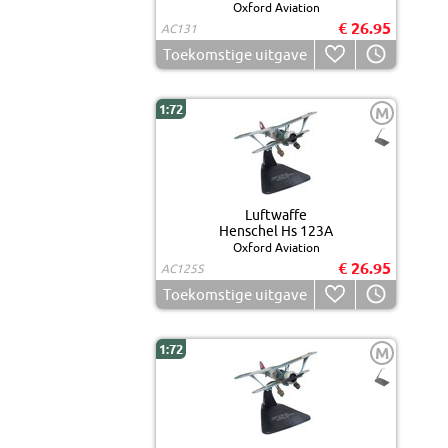
Oxford Aviation
€ 26.95
AC131
Toekomstige uitgave
1:72
M
Luftwaffe
Henschel Hs 123A
Oxford Aviation
€ 26.95
AC125S
Toekomstige uitgave
1:72
M