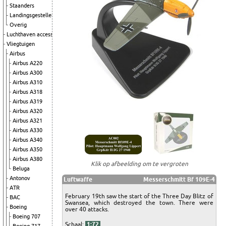
Staanders
Landingsgestellen
Overig
Luchthaven accessoires
Vliegtuigen
Airbus
Airbus A220
Airbus A300
Airbus A310
Airbus A318
Airbus A319
Airbus A320
Airbus A321
Airbus A330
Airbus A340
Airbus A350
Airbus A380
Klik op afbeelding om te vergroten
Beluga
Antonov
Luftwaffe
Messerschmitt Bf 109E-4
ATR
February 19th saw the start of the Three Day Blitz of
BAC
Swansea, which destroyed the town. There were
Boeing
over 40 attacks.
Boeing 707
Schaal:
1:72