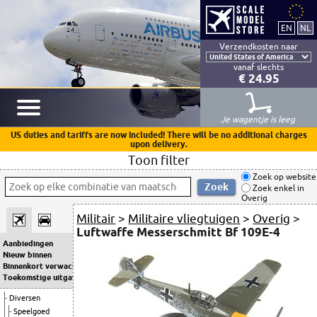
Verzendkosten naar
vanaf slechts
€ 24.95
Je wagentje is leeg
US duties and tariffs are now included! There will be no additional charges
upon delivery.
Toon filter
Zoek op website
Zoek enkel in
Overig
Militair
>
Militaire vliegtuigen
>
Overig
>
Luftwaffe Messerschmitt Bf 109E-4
Aanbiedingen
Nieuw binnen
Binnenkort verwacht
Toekomstige uitgaven
Diversen
Speelgoed