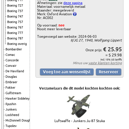
Boeing 717
Afmetingen: zie
deze pagina
Boeing 727
Materiaal: voornamelijk metaal
Staander: meegeleverd
Boeing 737
Merk: Oxford Aviation
Boeing 747
Nr: AC002
Boeing 757
Op voorraad:
nee
Boeing 767
Nooit meer leverbaar
Boeing 777
Toegevoegd aan website: 2024-06-03
Boeing 787
II/JG 27, 1940, Wolfgang Lippert
Boeing overig
€ 25.95
Bombardier
Onze prijs:
= $ 29.98
Comac
incl. 15% US tariffs
Concorde
Minus uw
vaste klanten korting
Convair
De Havilland
Douglas
Embraer
Fokker
Verzamelaars die dit model kochten kochten ook:
Gulfstream
Hawker Siddeley
Ilyushin
Junkers
Lockheed
McDonnell Douglas
Luftwaffe - Junkers Ju-87 Stuka
Tupolev