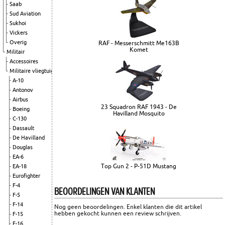
Saab
Sud Aviation
Sukhoi
Vickers
Overig
RAF - Messerschmitt Me163B
Komet
Militair
Accessoires
Militaire vliegtuigen
A-10
Antonov
Airbus
23 Squadron RAF 1943 - De
Boeing
Havilland Mosquito
C-130
Dassault
De Havilland
Douglas
EA-6
Top Gun 2 - P-51D Mustang
EA-18
Eurofighter
F-4
BEOORDELINGEN VAN KLANTEN
F-5
F-14
Nog geen beoordelingen. Enkel klanten die dit artikel
hebben gekocht kunnen een review schrijven.
F-15
F-16