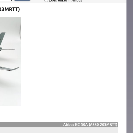
Zoek enkel in Airbus
203MRTT)
Airbus KC-30A (A330-203MRTT)