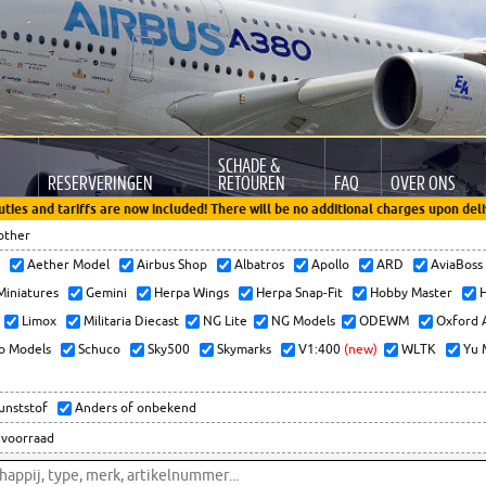
SCHADE &
RESERVERINGEN
RETOUREN
FAQ
OVER ONS
uties and tariffs are now included! There will be no additional charges upon deli
other
x
Aether Model
Airbus Shop
Albatros
Apollo
ARD
AviaBos
 Miniatures
Gemini
Herpa Wings
Herpa Snap-Fit
Hobby Master
H
Limox
Militaria Diecast
NG Lite
NG Models
ODEWM
Oxford 
o Models
Schuco
Sky500
Skymarks
V1:400
(new)
WLTK
Yu 
kunststof
Anders of onbekend
 voorraad