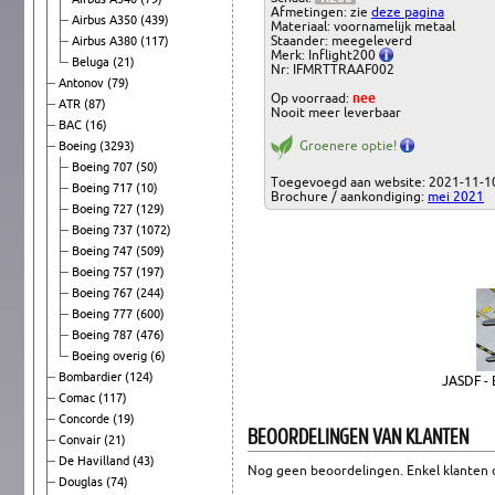
Afmetingen: zie
deze pagina
Airbus A350
(439)
Materiaal: voornamelijk metaal
Staander: meegeleverd
Airbus A380
(117)
Merk: Inflight200
Beluga
(21)
Nr: IFMRTTRAAF002
Antonov
(79)
Op voorraad:
nee
ATR
(87)
Nooit meer leverbaar
BAC
(16)
Groenere optie!
Boeing
(3293)
Boeing 707
(50)
Toegevoegd aan website: 2021-11-1
Boeing 717
(10)
Brochure / aankondiging:
mei 2021
Boeing 727
(129)
Boeing 737
(1072)
Boeing 747
(509)
Boeing 757
(197)
Boeing 767
(244)
Boeing 777
(600)
Boeing 787
(476)
Boeing overig
(6)
Bombardier
(124)
JASDF -
Comac
(117)
Concorde
(19)
BEOORDELINGEN VAN KLANTEN
Convair
(21)
De Havilland
(43)
Nog geen beoordelingen. Enkel klanten d
Douglas
(74)