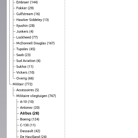
Embraer
(144)
Fokker
(29)
Gulfstream
(16)
Hawker Siddeley
(13)
Ilyushin
(28)
Junkers
(4)
Lockheed
(77)
McDonnell Douglas
(167)
Tupolev
(45)
Saab
(23)
Sud Aviation
(6)
Sukhoi
(11)
Vickers
(10)
Overig
(66)
Militair
(772)
Accessoires
(5)
Militaire vliegtuigen
(767)
A-10
(10)
Antonov
(20)
Airbus
(28)
Boeing
(124)
C-130
(11)
Dassault
(42)
De Havilland
(24)