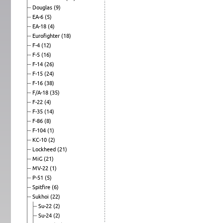
Douglas
(9)
EA-6
(5)
EA-18
(4)
Eurofighter
(18)
F-4
(12)
F-5
(16)
F-14
(26)
F-15
(24)
F-16
(38)
F/A-18
(35)
F-22
(4)
F-35
(14)
F-86
(8)
F-104
(1)
KC-10
(2)
Lockheed
(21)
MiG
(21)
MV-22
(1)
P-51
(5)
Spitfire
(6)
Sukhoi
(22)
Su-22
(2)
Su-24
(2)