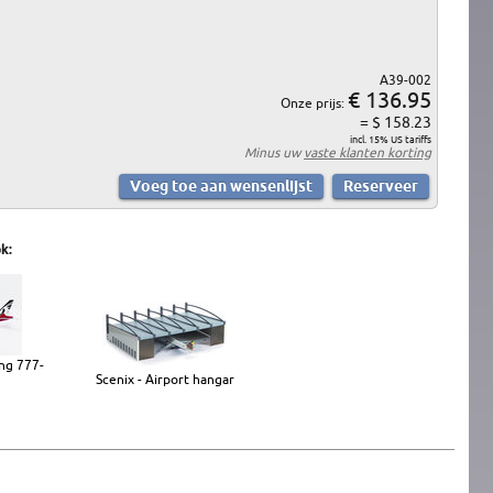
A39-002
€ 136.95
Onze prijs:
= $ 158.23
incl. 15% US tariffs
Minus uw
vaste klanten korting
k:
ing 777-
Scenix - Airport hangar