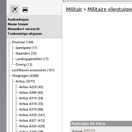
Militair
>
Militaire vliegtuige
Aanbiedingen
Nieuw binnen
Binnenkort verwacht
Toekomstige uitgaven
Diversen
(100)
Speelgoed
(17)
Staanders
(55)
Landingsgestellen
(17)
Overig
(13)
Luchthaven accessoires
(161)
Vliegtuigen
(6589)
Airbus
(2077)
Airbus A220
(45)
Airbus A300
(60)
Airbus A310
(34)
Airbus A318
(35)
Airbus A319
(86)
Airbus A320
(341)
Airbus A321
(412)
Australian Air Force
Airbus A330
(429)
Schaal:
1:200
Airbus A340
(79)