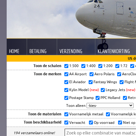
HOME
BETALING
VERZENDING
KLANTEN
KORTING
US d
Toon de schalen
1:500
1:400
1:200
1:72
Toon de merken
A4 Airport
Aero Polaris
AeroCli
El Aviador
Fantasy Wings
Flight
Kylin Model
(new)
Legacy Jets
(new)
Postage Stamp
PPC Holland
Retr
Toon alleen
Toon de materialen
Voornamelijk metaal
Voornamelijk 
Toon beschikbaarheid
Verwacht
Op voorraad
Niet op
194 verzamelaars online!