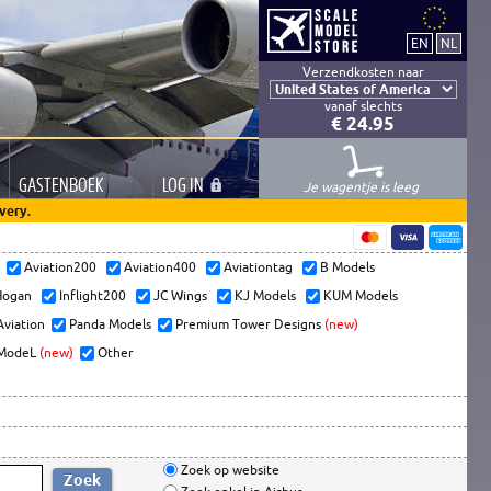
Verzendkosten naar
vanaf slechts
€ 24.95
GASTEN
BOEK
LOG
IN
Je wagentje is leeg
very.
s
Aviation200
Aviation400
Aviationtag
B Models
ogan
Inflight200
JC Wings
KJ Models
KUM Models
Aviation
Panda Models
Premium Tower Designs
(new)
ModeL
(new)
Other
Zoek op website