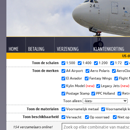
HOME
BETALING
VERZENDING
KLANTEN
KORTING
US d
Toon de schalen
1:500
1:400
1:200
1:72
Toon de merken
A4 Airport
Aero Polaris
AeroCli
El Aviador
Fantasy Wings
Flight
Kylin Model
(new)
Legacy Jets
(new)
Postage Stamp
PPC Holland
Retr
Toon alleen
Toon de materialen
Voornamelijk metaal
Voornamelijk 
Toon beschikbaarheid
Verwacht
Op voorraad
Niet op
154 verzamelaars online!