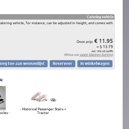
Catering vehicle
catering vehicle, for instance, can be adjusted in height, and comes with
€ 11.95
Onze prijs:
= $ 13.79
incl. 15% US tariffs
Minus uw
vaste klanten korting
k:
- Historical Passenger Stairs +
icles -
Tractor