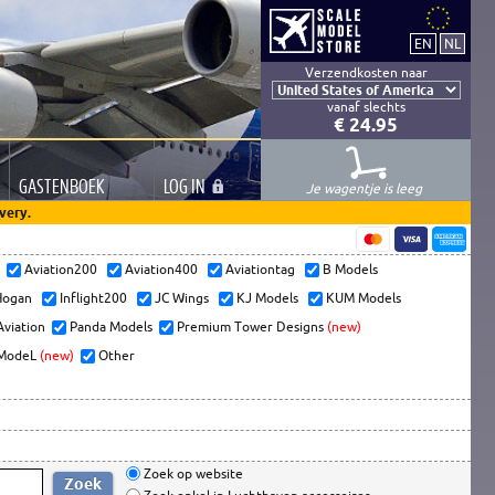
Verzendkosten naar
vanaf slechts
€ 24.95
GASTEN
BOEK
LOG
IN
Je wagentje is leeg
very.
s
Aviation200
Aviation400
Aviationtag
B Models
ogan
Inflight200
JC Wings
KJ Models
KUM Models
Aviation
Panda Models
Premium Tower Designs
(new)
ModeL
(new)
Other
Zoek op website