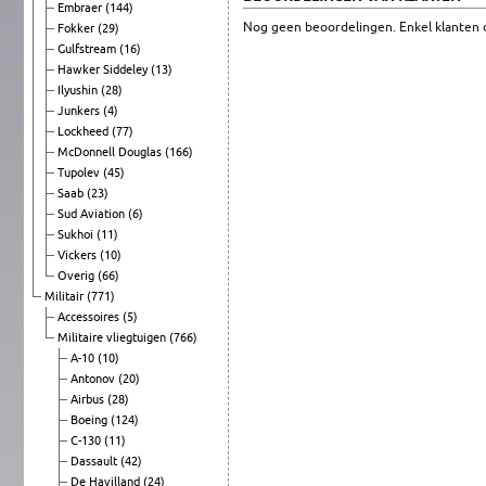
Embraer
(144)
Nog geen beoordelingen. Enkel klanten d
Fokker
(29)
Gulfstream
(16)
Hawker Siddeley
(13)
Ilyushin
(28)
Junkers
(4)
Lockheed
(77)
McDonnell Douglas
(166)
Tupolev
(45)
Saab
(23)
Sud Aviation
(6)
Sukhoi
(11)
Vickers
(10)
Overig
(66)
Militair
(771)
Accessoires
(5)
Militaire vliegtuigen
(766)
A-10
(10)
Antonov
(20)
Airbus
(28)
Boeing
(124)
C-130
(11)
Dassault
(42)
De Havilland
(24)