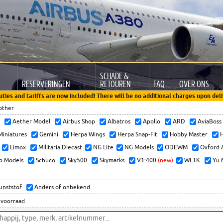
SCHADE &
RESERVERINGEN
RETOUREN
FAQ
OVER ONS
uties and tariffs are now included! There will be no additional charges upon deli
other
x
Aether Model
Airbus Shop
Albatros
Apollo
ARD
AviaBos
 Miniatures
Gemini
Herpa Wings
Herpa Snap-Fit
Hobby Master
H
Limox
Militaria Diecast
NG Lite
NG Models
ODEWM
Oxford 
o Models
Schuco
Sky500
Skymarks
V1:400
(new)
WLTK
Yu 
kunststof
Anders of onbekend
 voorraad