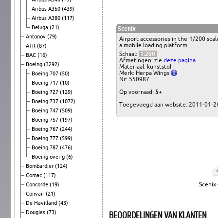
Airbus A350
(439)
Airbus A380
(117)
Beluga
(21)
Scenix
Antonov
(79)
Airport accessories in the 1/200 scal
a mobile loading platform.
ATR
(87)
Schaal:
1:200
BAC
(16)
Afmetingen: zie
deze pagina
Boeing
(3292)
Materiaal: kunststof
Merk: Herpa Wings
Boeing 707
(50)
Nr: 550987
Boeing 717
(10)
Op voorraad:
5+
Boeing 727
(129)
Boeing 737
(1072)
Toegevoegd aan website: 2011-01-2
Boeing 747
(509)
Boeing 757
(197)
Boeing 767
(244)
Boeing 777
(599)
Boeing 787
(476)
Boeing overig
(6)
Bombardier
(124)
Comac
(117)
Scenix
Concorde
(19)
Convair
(21)
De Havilland
(43)
BEOORDELINGEN VAN KLANTEN
Douglas
(73)