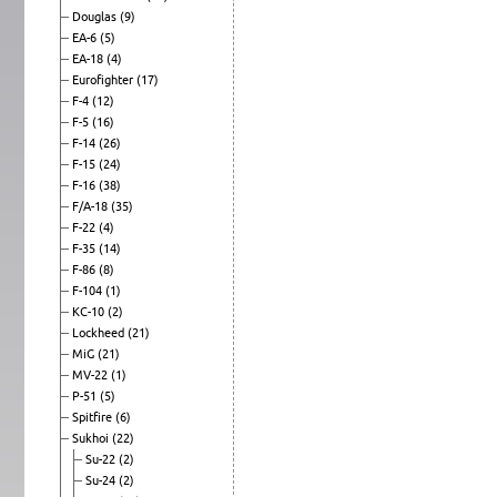
Douglas
(9)
EA-6
(5)
EA-18
(4)
Eurofighter
(17)
F-4
(12)
F-5
(16)
F-14
(26)
F-15
(24)
F-16
(38)
F/A-18
(35)
F-22
(4)
F-35
(14)
F-86
(8)
F-104
(1)
KC-10
(2)
Lockheed
(21)
MiG
(21)
MV-22
(1)
P-51
(5)
Spitfire
(6)
Sukhoi
(22)
Su-22
(2)
Su-24
(2)