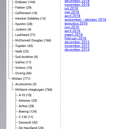
december 2018
Embraer
(144)
november 2018
Fokker
(29)
juli 2018
mei 2018
Gulfstream
(16)
april 2018
Hawker Siddeley
(13)
september - oktober 2016
augustus 2016
Ilyushin
(28)
juni 2016
Junkers
(4)
april 2016
maart 2016
Lockheed
(77)
februari 2016
McDonnell Douglas
(166)
december 2015
november 2015
Tupolev
(45)
december 2014
Saab
(23)
Sud Aviation
(6)
Sukhoi
(11)
Vickers
(10)
Overig
(66)
Militair
(771)
Accessoires
(5)
Militaire vliegtuigen
(766)
A-10
(10)
Antonov
(20)
Airbus
(28)
Boeing
(124)
C-130
(11)
Dassault
(42)
De Havilland
(24)