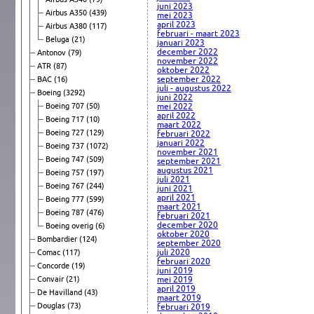
juni 2023
Airbus A350
(439)
mei 2023
april 2023
Airbus A380
(117)
februari - maart 2023
Beluga
(21)
januari 2023
december 2022
Antonov
(79)
november 2022
ATR
(87)
oktober 2022
september 2022
BAC
(16)
juli - augustus 2022
Boeing
(3292)
juni 2022
Boeing 707
(50)
mei 2022
april 2022
Boeing 717
(10)
maart 2022
Boeing 727
(129)
februari 2022
januari 2022
Boeing 737
(1072)
november 2021
Boeing 747
(509)
september 2021
augustus 2021
Boeing 757
(197)
juli 2021
Boeing 767
(244)
juni 2021
april 2021
Boeing 777
(599)
maart 2021
Boeing 787
(476)
februari 2021
december 2020
Boeing overig
(6)
oktober 2020
Bombardier
(124)
september 2020
juli 2020
Comac
(117)
februari 2020
Concorde
(19)
juni 2019
Convair
(21)
mei 2019
april 2019
De Havilland
(43)
maart 2019
Douglas
(73)
februari 2019