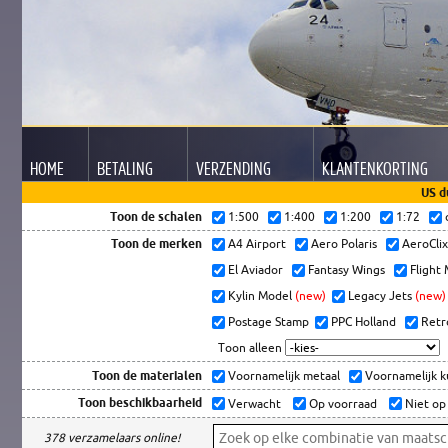
HOME
BETALING
VERZENDING
KLANTEN
KORTING
US d
Toon de schalen
1:500
1:400
1:200
1:72
Toon de merken
A4 Airport
Aero Polaris
AeroCli
El Aviador
Fantasy Wings
Flight
Kylin Model
(new)
Legacy Jets
(new)
Postage Stamp
PPC Holland
Retr
Toon alleen
Toon de materialen
Voornamelijk metaal
Voornamelijk 
Toon beschikbaarheid
Verwacht
Op voorraad
Niet op
378 verzamelaars online!