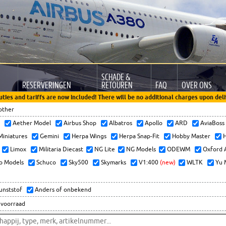
SCHADE &
RESERVERINGEN
RETOUREN
FAQ
OVER ONS
uties and tariffs are now included! There will be no additional charges upon deli
other
x
Aether Model
Airbus Shop
Albatros
Apollo
ARD
AviaBos
 Miniatures
Gemini
Herpa Wings
Herpa Snap-Fit
Hobby Master
H
Limox
Militaria Diecast
NG Lite
NG Models
ODEWM
Oxford 
o Models
Schuco
Sky500
Skymarks
V1:400
(new)
WLTK
Yu 
kunststof
Anders of onbekend
 voorraad