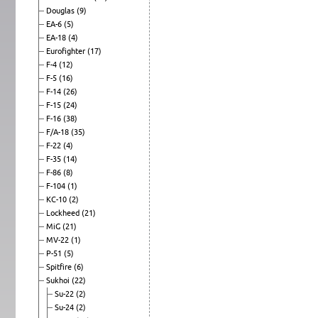
Douglas
(9)
EA-6
(5)
EA-18
(4)
Eurofighter
(17)
F-4
(12)
F-5
(16)
F-14
(26)
F-15
(24)
F-16
(38)
F/A-18
(35)
F-22
(4)
F-35
(14)
F-86
(8)
F-104
(1)
KC-10
(2)
Lockheed
(21)
MiG
(21)
MV-22
(1)
P-51
(5)
Spitfire
(6)
Sukhoi
(22)
Su-22
(2)
Su-24
(2)