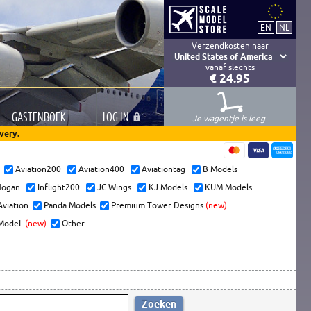
Verzendkosten naar
vanaf slechts
€ 24.95
GASTEN
BOEK
LOG
IN
Je wagentje is leeg
very.
s
Aviation200
Aviation400
Aviationtag
B Models
ogan
Inflight200
JC Wings
KJ Models
KUM Models
Aviation
Panda Models
Premium Tower Designs
(new)
ModeL
(new)
Other