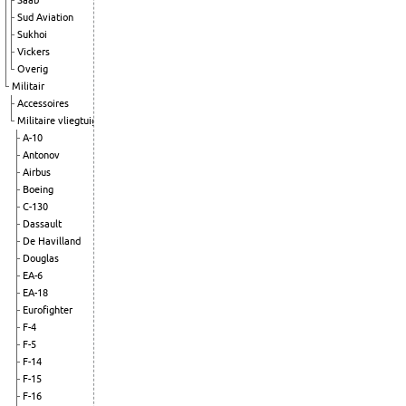
Saab
Sud Aviation
Sukhoi
Vickers
Overig
Militair
Accessoires
Militaire vliegtuigen
A-10
Antonov
Airbus
Boeing
C-130
Dassault
De Havilland
Douglas
EA-6
EA-18
Eurofighter
F-4
F-5
F-14
F-15
F-16