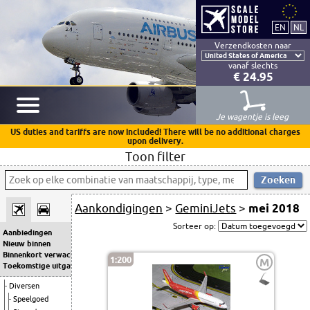
Verzendkosten naar
vanaf slechts
€ 24.95
Je wagentje is leeg
US duties and tariffs are now included! There will be no additional charges
upon delivery.
Toon filter
Aankondigingen
>
GeminiJets
>
mei 2018
Sorteer op:
Aanbiedingen
Nieuw binnen
Binnenkort verwacht
1:200
M
Toekomstige uitgaven
Diversen
Speelgoed