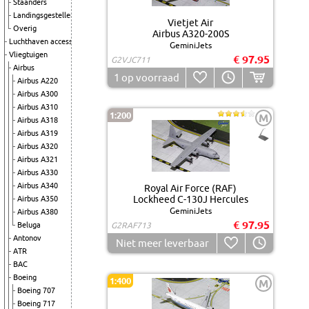
Staanders
Landingsgestellen
Vietjet Air
Overig
Airbus A320-200S
Luchthaven accessoires
GeminiJets
Vliegtuigen
€ 97.95
G2VJC711
Airbus
1
op voorraad
Airbus A220
Airbus A300
Airbus A310
1:200
M
Airbus A318
Airbus A319
Airbus A320
Airbus A321
Airbus A330
Airbus A340
Royal Air Force (RAF)
Lockheed C-130J Hercules
Airbus A350
GeminiJets
Airbus A380
€ 97.95
Beluga
G2RAF713
Antonov
Niet meer leverbaar
ATR
BAC
Boeing
1:400
M
Boeing 707
Boeing 717