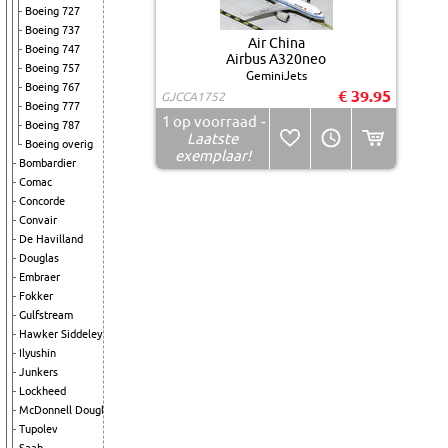
Boeing 727
Boeing 737
Air China
Boeing 747
Airbus A320neo
Boeing 757
GeminiJets
Boeing 767
€ 39.95
GJCCA1752
Boeing 777
1
op voorraad
-
Boeing 787
Laatste
Boeing overig
exemplaar!
Bombardier
Comac
Concorde
Convair
De Havilland
Douglas
Embraer
Fokker
Gulfstream
Hawker Siddeley
Ilyushin
Junkers
Lockheed
McDonnell Douglas
Tupolev