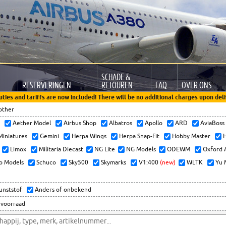
SCHADE &
RESERVERINGEN
RETOUREN
FAQ
OVER ONS
uties and tariffs are now included! There will be no additional charges upon deli
other
x
Aether Model
Airbus Shop
Albatros
Apollo
ARD
AviaBos
 Miniatures
Gemini
Herpa Wings
Herpa Snap-Fit
Hobby Master
H
Limox
Militaria Diecast
NG Lite
NG Models
ODEWM
Oxford 
o Models
Schuco
Sky500
Skymarks
V1:400
(new)
WLTK
Yu 
kunststof
Anders of onbekend
 voorraad