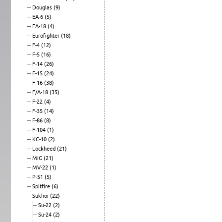
Douglas
(9)
EA-6
(5)
EA-18
(4)
Eurofighter
(18)
F-4
(12)
F-5
(16)
F-14
(26)
F-15
(24)
F-16
(38)
F/A-18
(35)
F-22
(4)
F-35
(14)
F-86
(8)
F-104
(1)
KC-10
(2)
Lockheed
(21)
MiG
(21)
MV-22
(1)
P-51
(5)
Spitfire
(6)
Sukhoi
(22)
Su-22
(2)
Su-24
(2)