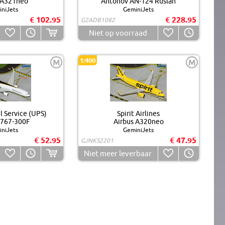
 A321neo
Antonov AN-124 Ruslan
niJets
GeminiJets
€ 102.95
€ 228.95
G2ADB1082
Niet op voorraad
1:400
M
M
l Service (UPS)
Spirit Airlines
 767-300F
Airbus A320neo
niJets
GeminiJets
€ 52.95
€ 47.95
GJNKS2201
Niet meer leverbaar