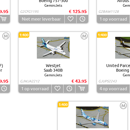
Boeing 757-300
Airbus
GeminiJets
Gemi
9.95
€ 125.95
G2CFG1195
G2BAW1128
Niet meer leverbaar
1
op voorraad
1:400
1:400
M
M
F)
Westjet
United Parce
r
Saab 340B
Boeing
GeminiJets
Gemi
9.95
€ 43.95
GJWJA2212
GJUPS2243
1
op voorraad
4
op voorraad
1:400
M