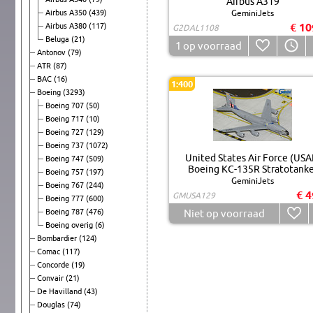
Airbus A319
Airbus A350
(439)
GeminiJets
€ 10
Airbus A380
(117)
G2DAL1108
Beluga
(21)
1
op voorraad
Antonov
(79)
ATR
(87)
BAC
(16)
1:400
Boeing
(3293)
Boeing 707
(50)
Boeing 717
(10)
Boeing 727
(129)
Boeing 737
(1072)
United States Air Force (USA
Boeing 747
(509)
Boeing KC-135R Stratotanke
Boeing 757
(197)
GeminiJets
Boeing 767
(244)
€ 4
GMUSA129
Boeing 777
(600)
Boeing 787
(476)
Niet op voorraad
Boeing overig
(6)
Bombardier
(124)
Comac
(117)
Concorde
(19)
Convair
(21)
De Havilland
(43)
Douglas
(74)