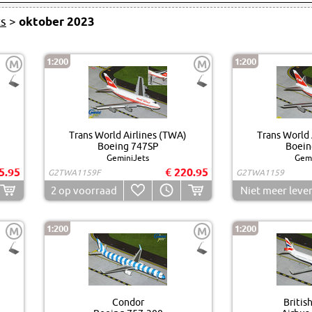
ts
>
oktober 2023
1:200
1:200
M
M
Trans World Airlines (TWA)
Trans World 
Boeing 747SP
Boein
GeminiJets
Gemi
5.95
€ 220.95
G2TWA1159F
G2TWA1159
2
op voorraad
Niet meer leve
1:200
1:200
M
M
Condor
Britis