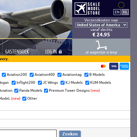
Verzendkosten naar
vanaf slechts
€ 24.95
GASTEN
BOEK
LOG
IN
Je wagentje is leeg
very.
s
Aviation200
Aviation400
Aviationtag
B Models
ogan
Inflight200
JC Wings
KJ Models
KUM Models
Aviation
Panda Models
Premium Tower Designs
(new)
ModeL
(new)
Other