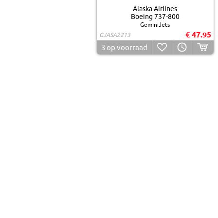
Alaska Airlines
Boeing 737-800
GeminiJets
€ 47.95
GJASA2213
3
op voorraad