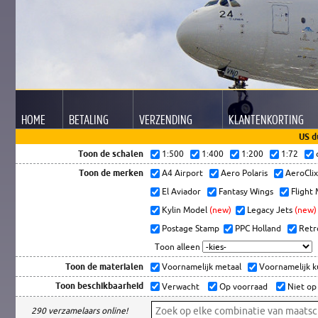
HOME
BETALING
VERZENDING
KLANTEN
KORTING
US d
Toon de schalen
1:500
1:400
1:200
1:72
Toon de merken
A4 Airport
Aero Polaris
AeroCli
El Aviador
Fantasy Wings
Flight
Kylin Model
(new)
Legacy Jets
(new)
Postage Stamp
PPC Holland
Retr
Toon alleen
Toon de materialen
Voornamelijk metaal
Voornamelijk 
Toon beschikbaarheid
Verwacht
Op voorraad
Niet op
290 verzamelaars online!