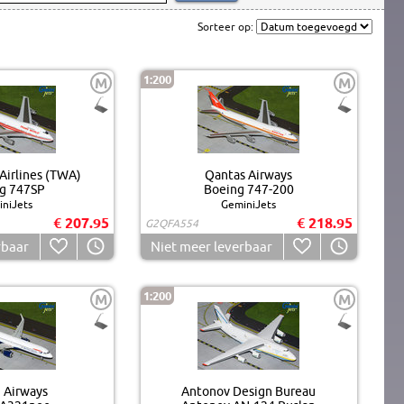
Sorteer op:
1:200
M
M
Airlines (TWA)
Qantas Airways
g 747SP
Boeing 747-200
niJets
GeminiJets
€ 207.95
€ 218.95
G2QFA554
rbaar
Niet meer leverbaar
1:200
M
M
h Airways
Antonov Design Bureau