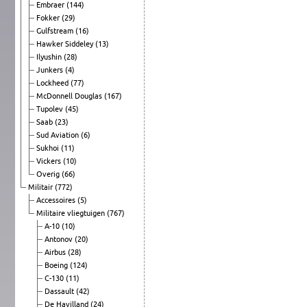
Embraer
(144)
Fokker
(29)
Gulfstream
(16)
Hawker Siddeley
(13)
Ilyushin
(28)
Junkers
(4)
Lockheed
(77)
McDonnell Douglas
(167)
Tupolev
(45)
Saab
(23)
Sud Aviation
(6)
Sukhoi
(11)
Vickers
(10)
Overig
(66)
Militair
(772)
Accessoires
(5)
Militaire vliegtuigen
(767)
A-10
(10)
Antonov
(20)
Airbus
(28)
Boeing
(124)
C-130
(11)
Dassault
(42)
De Havilland
(24)