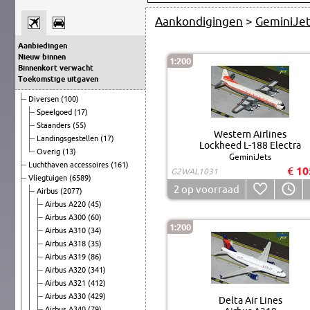
Aankondigingen
>
GeminiJe
Aanbiedingen
Nieuw binnen
1:200
Binnenkort verwacht
Toekomstige uitgaven
Diversen
(100)
Speelgoed
(17)
Staanders
(55)
Western Airlines
Landingsgestellen
(17)
Lockheed L-188 Electra
Overig
(13)
GeminiJets
Luchthaven accessoires
(161)
€ 10
G2WAL1031
Vliegtuigen
(6589)
2
op voorraad
Airbus
(2077)
Airbus A220
(45)
Airbus A300
(60)
1:200
Airbus A310
(34)
Airbus A318
(35)
Airbus A319
(86)
Airbus A320
(341)
Airbus A321
(412)
Airbus A330
(429)
Delta Air Lines
Airbus A340
(79)