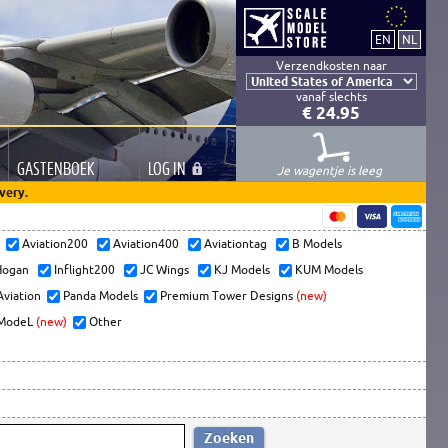
Verzendkosten naar
vanaf slechts
€ 24.95
GASTEN
BOEK
LOG
IN
Je wagentje is leeg
very.
s
Aviation200
Aviation400
Aviationtag
B Models
ogan
Inflight200
JC Wings
KJ Models
KUM Models
Aviation
Panda Models
Premium Tower Designs
(new)
ModeL
(new)
Other