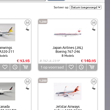
Sorteer op:
1:200
M
M
anwings
Japan Airlines (JAL)
 A320-211
Boeing 767-246
odels
B Models
€ 93.95
€ 140.95
B-762-JL-231P
1
op voorraad
1:200
M
M
Canada
Jetstar Airways