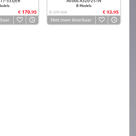
777-333/ER
Airbus A320-251N
odels
B Models
€ 170.95
€ 93.95
B-320-ASA
rbaar
Niet meer leverbaar