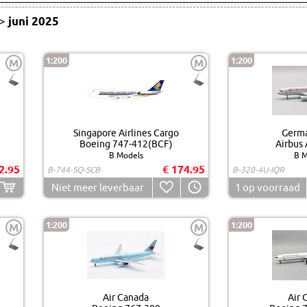
>
juni 2025
1:200
1:200
M
M
Singapore Airlines Cargo
Germ
Boeing 747-412(BCF)
Airbus
B Models
B M
2.95
€ 174.95
B-744-SQ-SCB
B-320-4U-IQR
Niet meer leverbaar
1
op voorraad
1:200
1:200
M
M
Air Canada
Air 