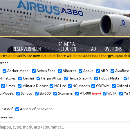
SCHADE &
RESERVERINGEN
RETOUREN
FAQ
OVER ONS
uties and tariffs are now included! There will be no additional charges upon deli
other
x
Aether Model
Airbus Shop
Albatros
Apollo
ARD
AviaBos
 Miniatures
Gemini
Herpa Wings
Herpa Snap-Fit
Hobby Master
H
Limox
Militaria Diecast
NG Lite
NG Models
ODEWM
Oxford 
o Models
Schuco
Sky500
Skymarks
V1:400
(new)
WLTK
Yu 
kunststof
Anders of onbekend
 voorraad