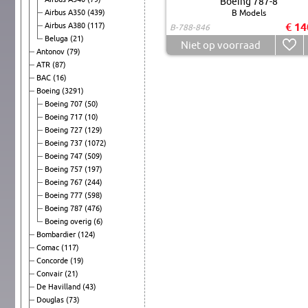
Boeing 787-8
Airbus A350
(439)
B Models
€ 14
Airbus A380
(117)
B-788-846
Beluga
(21)
Niet op voorraad
Antonov
(79)
ATR
(87)
BAC
(16)
Boeing
(3291)
Boeing 707
(50)
Boeing 717
(10)
Boeing 727
(129)
Boeing 737
(1072)
Boeing 747
(509)
Boeing 757
(197)
Boeing 767
(244)
Boeing 777
(598)
Boeing 787
(476)
Boeing overig
(6)
Bombardier
(124)
Comac
(117)
Concorde
(19)
Convair
(21)
De Havilland
(43)
Douglas
(73)