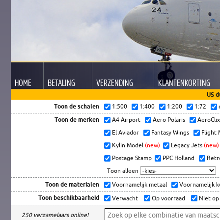
HOME
BETALING
VERZENDING
KLANTEN
KORTING
US d
Toon de schalen
1:500
1:400
1:200
1:72
Toon de merken
A4 Airport
Aero Polaris
AeroCli
El Aviador
Fantasy Wings
Flight
Kylin Model
(new)
Legacy Jets
(new)
Postage Stamp
PPC Holland
Retr
Toon alleen
Toon de materialen
Voornamelijk metaal
Voornamelijk 
Toon beschikbaarheid
Verwacht
Op voorraad
Niet op
250 verzamelaars online!