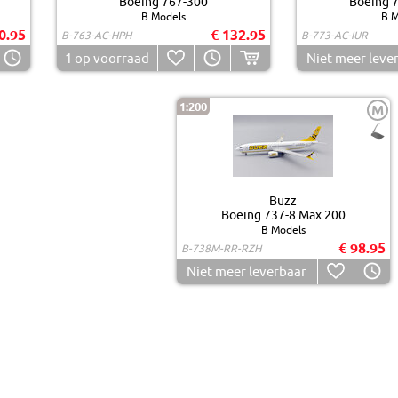
Boeing 767-300
Boeing 
B Models
B M
0.95
€ 132.95
B-763-AC-HPH
B-773-AC-IUR
1
op voorraad
Niet meer leve
1:200
M
Buzz
Boeing 737-8 Max 200
B Models
€ 98.95
B-738M-RR-RZH
Niet meer leverbaar