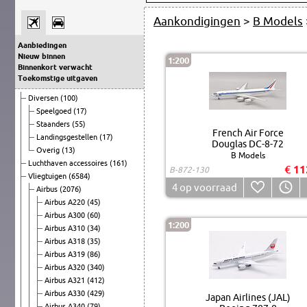
Aankondigingen
>
B Models
Aanbiedingen
Nieuw binnen
1:200
Binnenkort verwacht
Toekomstige uitgaven
Diversen
(100)
Speelgoed
(17)
Staanders
(55)
French Air Force
Landingsgestellen
(17)
Douglas DC-8-72
Overig
(13)
B Models
Luchthaven accessoires
(161)
€ 11
B-872-130
Vliegtuigen
(6584)
4
op voorraad
Airbus
(2076)
Airbus A220
(45)
Airbus A300
(60)
1:200
Airbus A310
(34)
Airbus A318
(35)
Airbus A319
(86)
Airbus A320
(340)
Airbus A321
(412)
Airbus A330
(429)
Japan Airlines (JAL)
Airbus A340
(79)