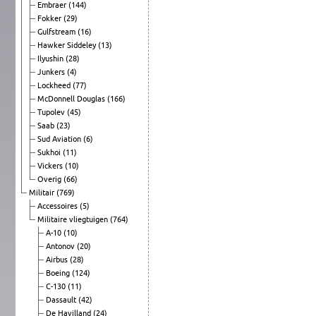
Embraer
(144)
Fokker
(29)
Gulfstream
(16)
Hawker Siddeley
(13)
Ilyushin
(28)
Junkers
(4)
Lockheed
(77)
McDonnell Douglas
(166)
Tupolev
(45)
Saab
(23)
Sud Aviation
(6)
Sukhoi
(11)
Vickers
(10)
Overig
(66)
Militair
(769)
Accessoires
(5)
Militaire vliegtuigen
(764)
A-10
(10)
Antonov
(20)
Airbus
(28)
Boeing
(124)
C-130
(11)
Dassault
(42)
De Havilland
(24)