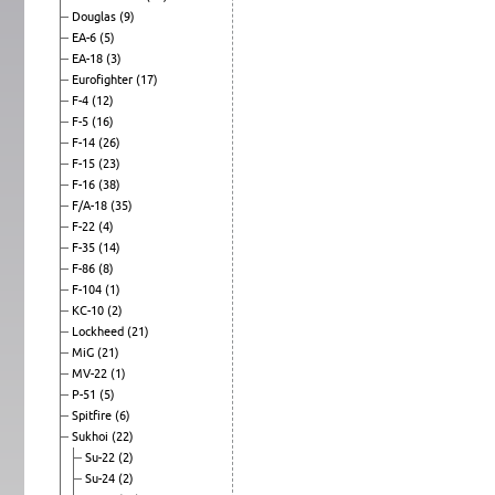
Douglas
(9)
EA-6
(5)
EA-18
(3)
Eurofighter
(17)
F-4
(12)
F-5
(16)
F-14
(26)
F-15
(23)
F-16
(38)
F/A-18
(35)
F-22
(4)
F-35
(14)
F-86
(8)
F-104
(1)
KC-10
(2)
Lockheed
(21)
MiG
(21)
MV-22
(1)
P-51
(5)
Spitfire
(6)
Sukhoi
(22)
Su-22
(2)
Su-24
(2)