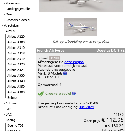
Staanders
Landingsgestellen
Overig
Luchthaven accessoires
Vliegtuigen
Airbus
Airbus A220
Klik op afbeelding om te vergroten
Airbus A300
Airbus A310
French Air Force
Douglas DC-8-72
Airbus A318
Schaal:
1:200
Airbus A319
Afmetingen: zie
deze pagina
Airbus A320
Materiaal: voornamelijk metaal
Staander: meegeleverd
Airbus A321
Merk: B Models
Airbus A330
Nr: B-872-130
Airbus A340
Op voorraad:
4
Airbus A350
Airbus A380
Groenere optie!
Beluga
Toegevoegd aan website: 2026-01-09
Antonov
Brochure / aankondiging:
juni 2025
ATR
BAC
46130
€ 112.95
Boeing
Onze prijs:
= $ 130.29
Boeing 707
incl. 15% US tariffs