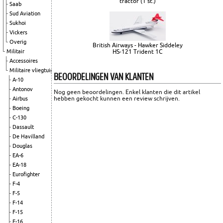
tractor (1 st.)
Saab
Sud Aviation
Sukhoi
Vickers
Overig
British Airways - Hawker Siddeley
Militair
HS-121 Trident 1C
Accessoires
Militaire vliegtuigen
BEOORDELINGEN VAN KLANTEN
A-10
Antonov
Nog geen beoordelingen. Enkel klanten die dit artikel
hebben gekocht kunnen een review schrijven.
Airbus
Boeing
C-130
Dassault
De Havilland
Douglas
EA-6
EA-18
Eurofighter
F-4
F-5
F-14
F-15
F-16