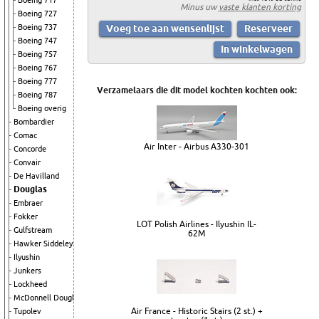
Boeing 717
Minus uw
vaste klanten korting
Boeing 727
Boeing 737
Boeing 747
Boeing 757
Boeing 767
Boeing 777
Verzamelaars die dit model kochten kochten ook:
Boeing 787
Boeing overig
Bombardier
Comac
Air Inter - Airbus A330-301
Concorde
Convair
De Havilland
Douglas
Embraer
Fokker
LOT Polish Airlines - Ilyushin IL-
Gulfstream
62M
Hawker Siddeley
Ilyushin
Junkers
Lockheed
McDonnell Douglas
Air France - Historic Stairs (2 st.) +
Tupolev