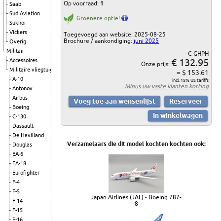
Op voorraad:
1
Saab
Sud Aviation
Groenere optie!
Sukhoi
Vickers
Toegevoegd aan website: 2025-08-25
Brochure / aankondiging:
juni 2025
Overig
Militair
C-GHPH
€ 132.95
Accessoires
Onze prijs:
Militaire vliegtuigen
= $ 153.61
A-10
incl. 15% US tariffs
Minus uw
vaste klanten korting
Antonov
Airbus
Boeing
C-130
Dassault
De Havilland
Verzamelaars die dit model kochten kochten ook:
Douglas
EA-6
EA-18
Eurofighter
F-4
F-5
Japan Airlines (JAL) - Boeing 787-
F-14
8
F-15
F-16