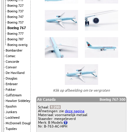
Boeing 717
Boeing 727
Boeing 737
Boeing 747
Boeing 757
Boeing 767
Boeing 777
Boeing 787
Boeing overig
Bombardier
Comac
Concorde
Convair
De Havilland
Douglas
Embraer
Fokker
Klik op afbeelding om te vergroten
Gulfstream
Air Canada
Boeing 767-300
Hawker Siddeley
Ilyushin
Schaal:
1:200
Afmetingen: zie
deze pagina
Junkers
Materiaal: voornamelijk metaal
Lockheed
Staander: meegeleverd
Merk: B Models
McDonnell Douglas
Nr: B-763-AC-HPH
Tupolev