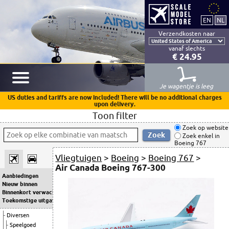
Verzendkosten naar
vanaf slechts
€ 24.95
Je wagentje is leeg
US duties and tariffs are now included! There will be no additional charges
upon delivery.
Toon filter
Zoek op website
Zoek enkel in
Boeing 767
Vliegtuigen
>
Boeing
>
Boeing 767
>
Air Canada Boeing 767-300
Aanbiedingen
Nieuw binnen
Binnenkort verwacht
Toekomstige uitgaven
Diversen
Speelgoed