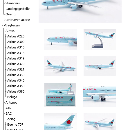
Staanders
Landingsgestellen
Overig
Luchthaven accessoires
Vliegtuigen
Airbus
Airbus A220
Airbus A300
Airbus A310
Airbus A318
Airbus A319
Airbus A320
Airbus A321
Airbus A330
Airbus A340
Airbus A350
Airbus A380
Beluga
Antonov
ATR
BAC
Boeing
Boeing 707