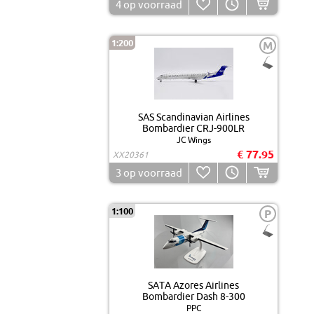
4
op voorraad
1:200
M
SAS Scandinavian Airlines
Bombardier CRJ-900LR
JC Wings
€ 77.95
XX20361
3
op voorraad
1:100
P
SATA Azores Airlines
Bombardier Dash 8-300
PPC