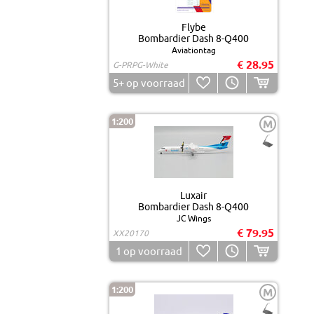
Flybe
Bombardier Dash 8-Q400
Aviationtag
€ 28.95
G-PRPG-White
5+
op voorraad
1:200
M
Luxair
Bombardier Dash 8-Q400
JC Wings
€ 79.95
XX20170
1
op voorraad
1:200
M