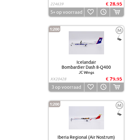
€ 28.95
224639
5+
op voorraad
1:200
M
Icelandair
Bombardier Dash 8-Q400
JC Wings
€ 79.95
XX20428
3
op voorraad
1:200
M
Iberia Regional (Air Nostrum)