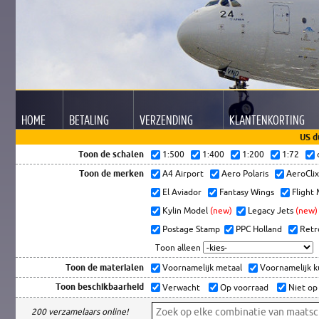
HOME
BETALING
VERZENDING
KLANTEN
KORTING
US d
Toon de schalen
1:500
1:400
1:200
1:72
Toon de merken
A4 Airport
Aero Polaris
AeroCli
El Aviador
Fantasy Wings
Flight
Kylin Model
(new)
Legacy Jets
(new)
Postage Stamp
PPC Holland
Retr
Toon alleen
Toon de materialen
Voornamelijk metaal
Voornamelijk 
Toon beschikbaarheid
Verwacht
Op voorraad
Niet op
200 verzamelaars online!