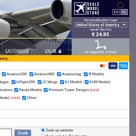
Verzendkosten naar
vanaf slechts
€ 24.95
GASTEN
BOEK
LOG
IN
Je wagentje is leeg
very.
s
Aviation200
Aviation400
Aviationtag
B Models
ogan
Inflight200
JC Wings
KJ Models
KUM Models
Aviation
Panda Models
Premium Tower Designs
(new)
ModeL
(new)
Other
Zoek op website