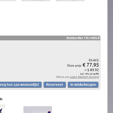
Bombardier CRJ-900LR
ES-ACG
€ 77.95
Onze prijs:
= $ 89.92
incl. 15% US tariffs
Minus uw
vaste klanten korting
k: