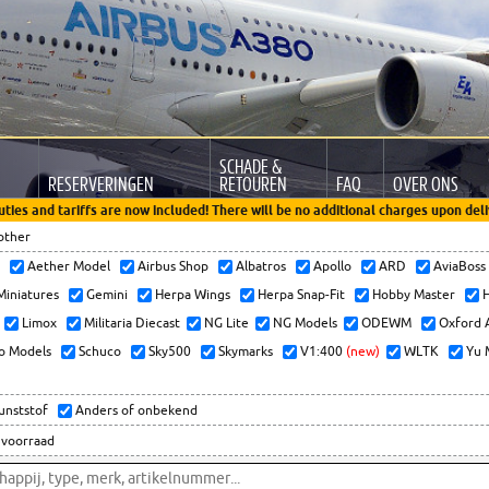
SCHADE &
RESERVERINGEN
RETOUREN
FAQ
OVER ONS
uties and tariffs are now included! There will be no additional charges upon deli
other
x
Aether Model
Airbus Shop
Albatros
Apollo
ARD
AviaBos
 Miniatures
Gemini
Herpa Wings
Herpa Snap-Fit
Hobby Master
H
Limox
Militaria Diecast
NG Lite
NG Models
ODEWM
Oxford 
o Models
Schuco
Sky500
Skymarks
V1:400
(new)
WLTK
Yu 
kunststof
Anders of onbekend
 voorraad