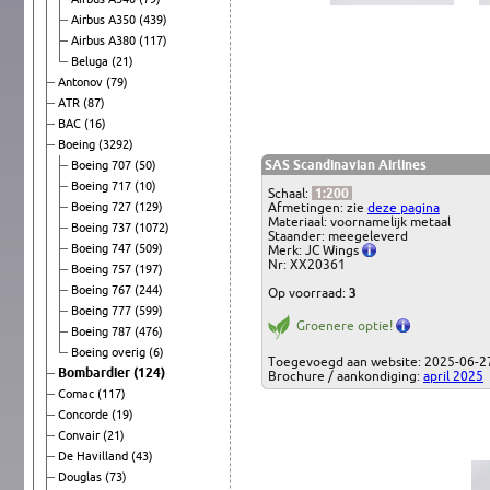
Airbus A350
(439)
Airbus A380
(117)
Beluga
(21)
Antonov
(79)
ATR
(87)
BAC
(16)
Boeing
(3292)
SAS Scandinavian Airlines
Boeing 707
(50)
Boeing 717
(10)
Schaal:
1:200
Boeing 727
(129)
Afmetingen: zie
deze pagina
Materiaal: voornamelijk metaal
Boeing 737
(1072)
Staander: meegeleverd
Boeing 747
(509)
Merk: JC Wings
Nr: XX20361
Boeing 757
(197)
Boeing 767
(244)
Op voorraad:
3
Boeing 777
(599)
Groenere optie!
Boeing 787
(476)
Boeing overig
(6)
Toegevoegd aan website: 2025-06-2
Bombardier
(124)
Brochure / aankondiging:
april 2025
Comac
(117)
Concorde
(19)
Convair
(21)
De Havilland
(43)
Douglas
(73)