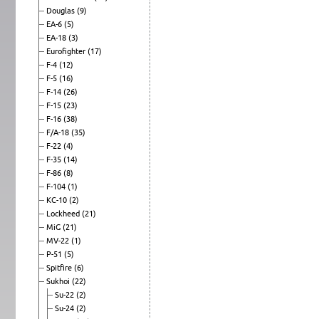
Douglas
(9)
EA-6
(5)
EA-18
(3)
Eurofighter
(17)
F-4
(12)
F-5
(16)
F-14
(26)
F-15
(23)
F-16
(38)
F/A-18
(35)
F-22
(4)
F-35
(14)
F-86
(8)
F-104
(1)
KC-10
(2)
Lockheed
(21)
MiG
(21)
MV-22
(1)
P-51
(5)
Spitfire
(6)
Sukhoi
(22)
Su-22
(2)
Su-24
(2)