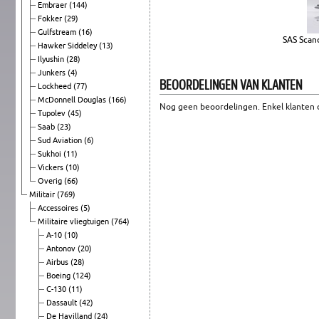
Embraer
(144)
Fokker
(29)
Gulfstream
(16)
SAS Scand
Hawker Siddeley
(13)
Ilyushin
(28)
Junkers
(4)
BEOORDELINGEN VAN KLANTEN
Lockheed
(77)
McDonnell Douglas
(166)
Nog geen beoordelingen. Enkel klanten d
Tupolev
(45)
Saab
(23)
Sud Aviation
(6)
Sukhoi
(11)
Vickers
(10)
Overig
(66)
Militair
(769)
Accessoires
(5)
Militaire vliegtuigen
(764)
A-10
(10)
Antonov
(20)
Airbus
(28)
Boeing
(124)
C-130
(11)
Dassault
(42)
De Havilland
(24)